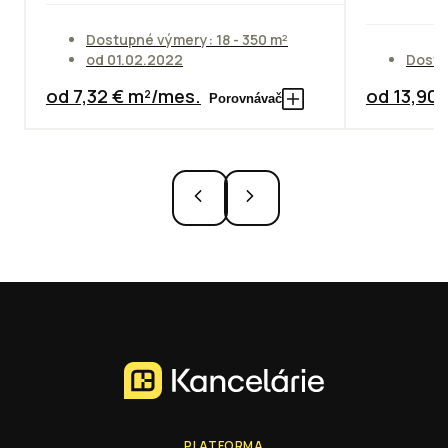
Dostupné výmery: 18 - 350 m²
od 01.02.2022
Dostu
od 7,32 € m²/mes.
od 13,90
Porovnávač
PLATFORMA