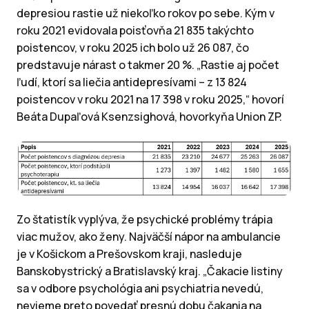
depresiou rastie už niekoľko rokov po sebe. Kým v
roku 2021 evidovala poisťovňa 21 835 takýchto
poistencov, v roku 2025 ich bolo už 26 087, čo
predstavuje nárast o takmer 20 %. „Rastie aj počet
ľudí, ktorí sa liečia antidepresívami – z 13 824
poistencov v roku 2021 na 17 398 v roku 2025,“ hovorí
Beáta Dupaľová Ksenzsighová, hovorkyňa Union ZP.
Zo štatistík vyplýva, že psychické problémy trápia
viac mužov, ako ženy. Najväčší nápor na ambulancie
je v Košickom a Prešovskom kraji, nasleduje
Banskobystrický a Bratislavský kraj. „Čakacie listiny
sa v odbore psychológia ani psychiatria nevedú,
nevieme preto povedať presnú dobu čakania na