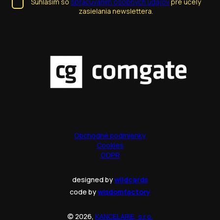
Súhlasím so
spracúvaním osobných údajov
pre účely
zasielania newslettera.
Obchodné podmienky
Cookies
GDPR
designed by
wildcards
code by
wisdomfactory
© 2026,
KANCELARIE, s.r.o.