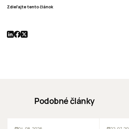
Zdieľajte tento článok
Podobné články
ĽUDIA
INOVÁCIE
SKLADY
IN
04. 08. 2026
22. 07. 2