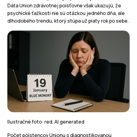
Dáta Union zdravotnej poisťovne však ukazujú, že
psychické ťažkosti nie sú otázkou jedného dňa, ale
dlhodobého trendu, ktorý stúpa už piaty rok po sebe.
Ilustračné foto: red, AI generated
Počet poistencov Unionu s diagnostikovanou