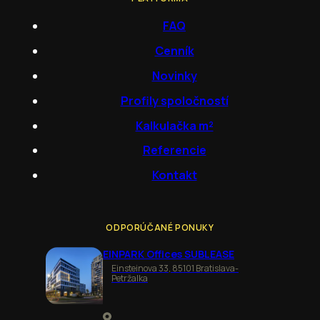
FAQ
Cenník
Novinky
Profily spoločností
Kalkulačka m²
Referencie
Kontakt
ODPORÚČANÉ PONUKY
EINPARK Offices SUBLEASE
Einsteinova 33, 85101 Bratislava-
Petržalka