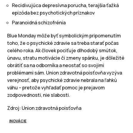
Recidivujúca depresívna porucha, terajšia ťažká
epizóda bez psychotických príznakov
Paranoidná schizofrénia
Blue Monday môže byť symbolickým pripomenutím
toho, že o psychické zdravie sa treba starať počas
celého roka. Ak človek pociťuje dlhodobý smútok,
únavu, stratu motivácie či zmeny spánku, je dôležité
obrátiť sa na odborníka a neostať so svojimi
problémami sám. Union zdravotná poisťovňa vyzýva
verejnosť, aby psychické zdravie nebrala na ľahkú
váhu – pretože vyhľadať pomoc je prejavom
zodpovednosti, nie slabosti.
Zdroj: Union zdravotná poisťovňa
INOVÁCIE