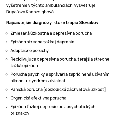
vyšetrenie v týchto ambulanciách, vysvetľuje
Dupaľová Ksenzsighová.
Najčastejšie diagnózy, ktoré trápia Slovákov
Zmiešaná úzkostná a depresívna porucha
Epizóda stredne ťažkej depresie
Adaptačné poruchy
Recidivujúca depresívna porucha, terajšia stredne
ťažká epizóda
Porucha psychiky a správania zapríčinená užívaním
alkoholu: syndróm závislosti
Panická porucha [epizodická záchvatová úzkosť]
Organická afektívna porucha
Epizóda ťažkej depresie bez psychotických
príznakov