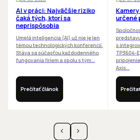
AI v práci: Najväčšie riziko
Kamery 
čaká tých, ktorí sa
určené 
neprispôsobia
Spoločno
Umelá inteligencia (AI) už nie je len
predstav
témou technologických konferencií.
s integro
Stáva sa súčasťou každodenného
TP3604-E
fungovania firiem a spolu s tým...
pripojeni
Axis...
Prečítať článok
Prečíta