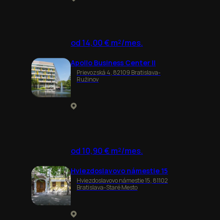
od 14,00 € m²/mes.
Apollo Business Center II
Prievozská 4, 82109 Bratislava-
Ružinov
od 10,90 € m²/mes.
Hviezdoslavovo námestie 15
Hviezdoslavovo námestie 15, 81102
Bratislava-Staré Mesto