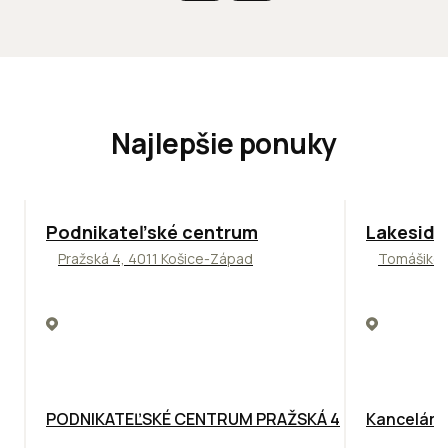
Najlepšie ponuky
ODPORÚČAME
ODPORÚČAM
Podnikateľské centrum
Lakeside
Pražská 4, 4011 Košice-Západ
Tomášikova
PODNIKATEĽSKÉ CENTRUM PRAŽSKÁ 4
Kancelársk