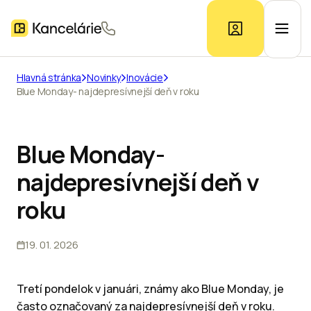
Hlavná stránka
Novinky
Inovácie
Blue Monday- najdepresívnejší deň v roku
Ponuka kancelárií
Prieskum trhu
Blue Monday-
najdepresívnejší deň v
Kontakt
roku
19. 01. 2026
Inzerát
Tretí pondelok v januári, známy ako Blue Monday, je
často označovaný za najdepresívnejší deň v roku.