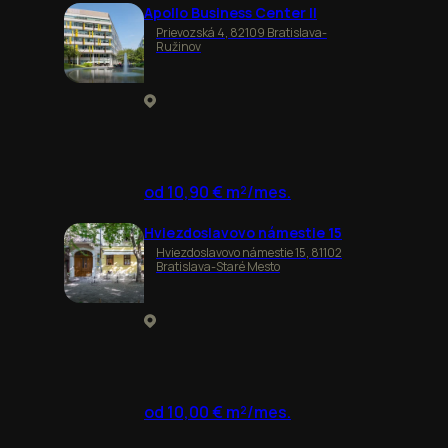
Apollo Business Center II
Prievozská 4, 82109 Bratislava-
Ružinov
od 10,90 € m²/mes.
Hviezdoslavovo námestie 15
Hviezdoslavovo námestie 15, 81102
Bratislava-Staré Mesto
od 10,00 € m²/mes.