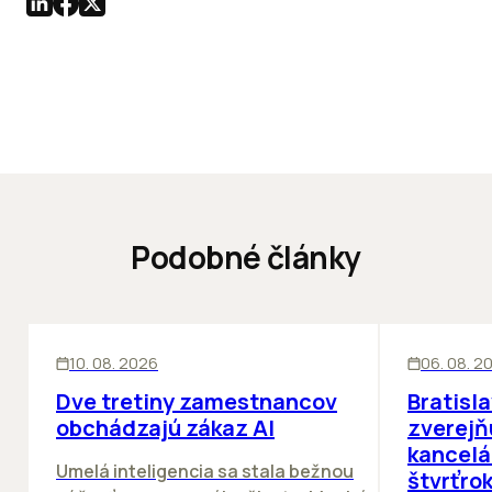
Podobné články
KANCELÁRIE
ĽUDIA
KANCELÁRIE
10. 08. 2026
06. 08. 2
Dve tretiny zamestnancov
Bratisl
obchádzajú zákaz AI
zverejň
kancelá
Umelá inteligencia sa stala bežnou
štvrťro