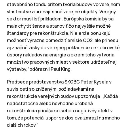
stavebného fondu pritom tvoria budovy vo verejnom
vlastníctve a prenajímané verejné objekty. Verejný
sektor musí ísť príkladom. Európska komisia by sa
mala chytiť šance a stanoviť čo najvyššie možné
štandardy pre rekonštrukcie. Nielenže ponúkajú
možnosť výrazne obmedziť emisie CO2, ale prinesú
aj značné zisky do verejnej pokladnice cez obrovské
úspory nákladov na energie a okrem toho vytvoria
množstvo pracovných miest v sektore udržateľnej
výstavby,“ zdôraznil Paul King.
Predseda predstavenstva SKGBC Peter Kysela v
súvislosti so zníženými požiadavkami na
rekonštrukcie verejných budov upozorňuje: „Každá
nedostatočne alebo nevhodne urobená
rekonštrukcia prináša so sebou negatívny efekt v
tom, že potenciál úspor sa doslova zmrazí na mnoho
ďalších rokov.“