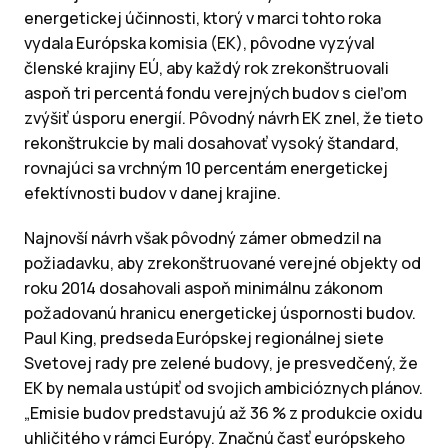
energetickej účinnosti, ktorý v marci tohto roka
vydala Európska komisia (EK), pôvodne vyzýval
členské krajiny EÚ, aby každý rok zrekonštruovali
aspoň tri percentá fondu verejných budov s cieľom
zvýšiť úsporu energií. Pôvodný návrh EK znel, že tieto
rekonštrukcie by mali dosahovať vysoký štandard,
rovnajúci sa vrchným 10 percentám energetickej
efektívnosti budov v danej krajine.
Najnovší návrh však pôvodný zámer obmedzil na
požiadavku, aby zrekonštruované verejné objekty od
roku 2014 dosahovali aspoň minimálnu zákonom
požadovanú hranicu energetickej úspornosti budov.
Paul King, predseda Európskej regionálnej siete
Svetovej rady pre zelené budovy, je presvedčený, že
EK by nemala ustúpiť od svojich ambicióznych plánov.
„Emisie budov predstavujú až 36 % z produkcie oxidu
uhličitého v rámci Európy. Značnú časť európskeho