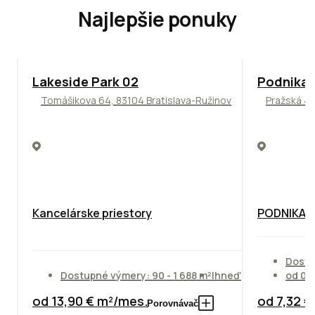
Najlepšie ponuky
ODPORÚČAME
ODPORÚČAM
Lakeside Park 02
Podnikat
Tomášikova 64, 83104 Bratislava-Ružinov
Pražská 4,
Kancelárske priestory
PODNIKAT
Dostu
Dostupné výmery: 90 - 1 688 m²
Ihneď
od 01
od 13,90 € m²/mes.
od 7,32 
Porovnávač