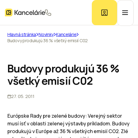
Hlavná stránka
Novinky
Kancelárie
Budovy produkujú 36 % všetký emisií C02
Ponuka kancelárií
Prieskum trhu
Budovy produkujú 36 %
všetký emisií C02
Kontakt
27. 05. 2011
Inzerát
Európske Rady pre zelené budovy: Verejný sektor
musí ísť v oblasti zelenej výstavby príkladom. Budovy
produkujú v Európe až 36 % všetkých emisií CO2. Zlé