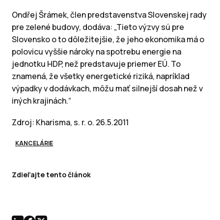
Ondřej Šrámek, člen predstavenstva Slovenskej rady
pre zelené budovy, dodáva: „Tieto výzvy sú pre
Slovensko o to dôležitejšie, že jeho ekonomika má o
polovicu vyššie nároky na spotrebu energie na
jednotku HDP, než predstavuje priemer EÚ. To
znamená, že všetky energetické riziká, napríklad
výpadky v dodávkach, môžu mať silnejší dosah než v
iných krajinách.“
Zdroj: Kharisma, s. r. o. 26.5.2011
KANCELÁRIE
Zdieľajte tento článok