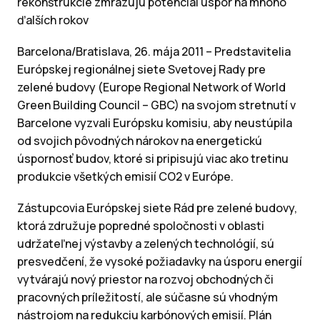
rekonštrukcie zmrazujú potenciál úspor na mnoho
ďalších rokov
Barcelona/Bra­tislava, 26. mája 2011 – Predstavitelia
Európskej regionálnej siete Svetovej Rady pre
zelené budovy (Europe Regional Network of World
Green Building Council – GBC) na svojom stretnutí v
Barcelone vyzvali Európsku komisiu, aby neustúpila
od svojich pôvodných nárokov na energetickú
úspornosť budov, ktoré si pripisujú viac ako tretinu
produkcie všetkých emisií CO2 v Európe.
Zástupcovia Európskej siete Rád pre zelené budovy,
ktorá združuje popredné spoločnosti v oblasti
udržateľnej výstavby a zelených technológií, sú
presvedčení, že vysoké požiadavky na úsporu energií
vytvárajú nový priestor na rozvoj obchodných či
pracovných príležitostí, ale súčasne sú vhodným
nástrojom na redukciu karbónových emisií. Plán