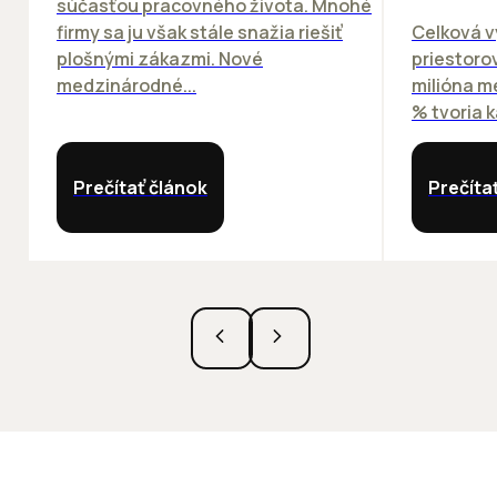
súčasťou pracovného života. Mnohé
firmy sa ju však stále snažia riešiť
Celková v
plošnými zákazmi. Nové
priestorov
medzinárodné...
milióna m
% tvoria k
Prečítať článok
Prečíta