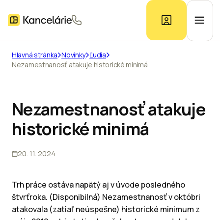
Hlavná stránka
Novinky
Ľudia
Nezamestnanosť atakuje historické minimá
Ponuka kancelárií
Prieskum trhu
Nezamestnanosť atakuje
historické minimá
Kontakt
20. 11. 2024
Inzerát
Trh práce ostáva napätý aj v úvode posledného
štvrťroka. (Disponibilná) Nezamestnanosť v októbri
atakovala (zatiaľ neúspešne) historické minimum z