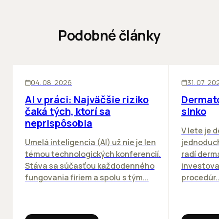
Podobné články
ĽUDIA
INOVÁCIE
ĽUDIA
04. 08. 2026
31. 07. 20
AI v práci: Najväčšie riziko
Dermato
čaká tých, ktorí sa
slnko
neprispôsobia
V lete je 
Umelá inteligencia (AI) už nie je len
jednoduch
témou technologických konferencií.
radí derm
Stáva sa súčasťou každodenného
investova
fungovania firiem a spolu s tým...
procedúr..