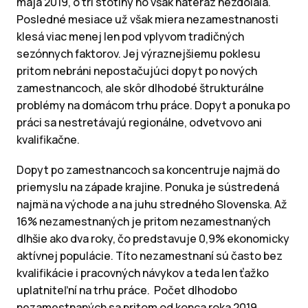
mája 2019, o tri stotiny ho však nateraz nezdolala.
Posledné mesiace už však miera nezamestnanosti
klesá viac menej len pod vplyvom tradičných
sezónnych faktorov. Jej výraznejšiemu poklesu
pritom nebráni nepostačujúci dopyt po nových
zamestnancoch, ale skôr dlhodobé štrukturálne
problémy na domácom trhu práce. Dopyt a ponuka po
práci sa nestretávajú regionálne, odvetvovo ani
kvalifikačne.
Dopyt po zamestnancoch sa koncentruje najmä do
priemyslu na západe krajine. Ponuka je sústredená
najmä na východe a na juhu stredného Slovenska. Až
16% nezamestnaných je pritom nezamestnaných
dlhšie ako dva roky, čo predstavuje 0,9% ekonomicky
aktívnej populácie. Títo nezamestnaní sú často bez
kvalifikácie i pracovných návykov a teda len ťažko
uplatniteľní na trhu práce. Počet dlhodobo
nezamestnaných sa pritom od konca roka 2019