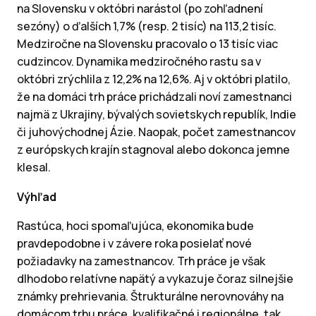
na Slovensku v októbri narástol (po zohľadnení
sezóny) o ďalších 1,7% (resp. 2 tisíc) na 113,2 tisíc.
Medziročne na Slovensku pracovalo o 13 tisíc viac
cudzincov. Dynamika medziročného rastu sa v
októbri zrýchlila z 12,2% na 12,6%. Aj v októbri platilo,
že na domáci trh práce prichádzali noví zamestnanci
najmä z Ukrajiny, bývalých sovietskych republík, Indie
či juhovýchodnej Ázie. Naopak, počet zamestnancov
z európskych krajín stagnoval alebo dokonca jemne
klesal.
Výhľad
Rastúca, hoci spomaľujúca, ekonomika bude
pravdepodobne i v závere roka posielať nové
požiadavky na zamestnancov. Trh práce je však
dlhodobo relatívne napätý a vykazuje čoraz silnejšie
známky prehrievania. Štrukturálne nerovnováhy na
domácom trhu práce, kvalifikačné i regionálne, tak