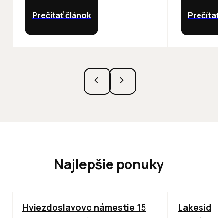
Prečítať článok
Prečíta
Najlepšie ponuky
ODPORÚČAME
ODPORÚČAM
Hviezdoslavovo námestie 15
Lakeside