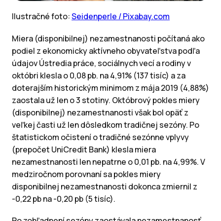
Ilustračné foto:
Seidenperle / Pixabay.com
Miera (disponibilnej) nezamestnanosti počítaná ako
podiel z ekonomicky aktívneho obyvateľstva podľa
údajov Ústredia práce, sociálnych vecí a rodiny v
októbri klesla o 0,08 pb. na 4,91% (137 tisíc) a za
doterajším historickým minimom z mája 2019 (4,88%)
zaostala už len o 3 stotiny. Októbrový pokles miery
(disponibilnej) nezamestnanosti však bol opäť z
veľkej časti už len dôsledkom tradičnej sezóny. Po
štatistickom očistení o tradičné sezónne vplyvy
(prepočet UniCredit Bank) klesla miera
nezamestnanosti len nepatrne o 0,01 pb. na 4,99%. V
medziročnom porovnaní sa pokles miery
disponibilnej nezamestnanosti dokonca zmiernil z
-0,22 pb na -0,20 pb (5 tisíc).
Po zohľadnení sezóny zaostávala nezamestnanosť