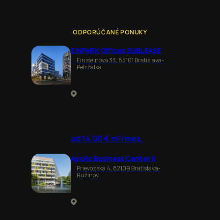
ODPORÚČANÉ PONUKY
EINPARK Offices SUBLEASE
Einsteinova 33, 85101 Bratislava-
Petržalka
od 14,00 € m²/mes.
Apollo Business Center II
Prievozská 4, 82109 Bratislava-
Ružinov