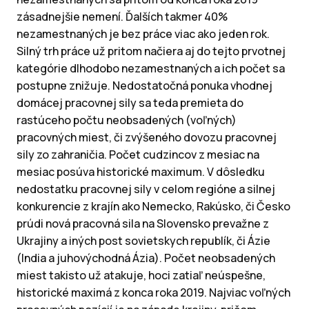
zásadnejšie nemení. Ďalších takmer 40%
nezamestnaných je bez práce viac ako jeden rok.
Silný trh práce už pritom načiera aj do tejto prvotnej
kategórie dlhodobo nezamestnaných a ich počet sa
postupne znižuje. Nedostatočná ponuka vhodnej
domácej pracovnej sily sa teda premieta do
rastúceho počtu neobsadených (voľných)
pracovných miest, či zvýšeného dovozu pracovnej
sily zo zahraničia. Počet cudzincov z mesiac na
mesiac posúva historické maximum. V dôsledku
nedostatku pracovnej sily v celom regióne a silnej
konkurencie z krajín ako Nemecko, Rakúsko, či Česko
prúdi nová pracovná sila na Slovensko prevažne z
Ukrajiny a iných post sovietskych republík, či Ázie
(India a juhovýchodná Ázia). Počet neobsadených
miest takisto už atakuje, hoci zatiaľ neúspešne,
historické maximá z konca roka 2019. Najviac voľných