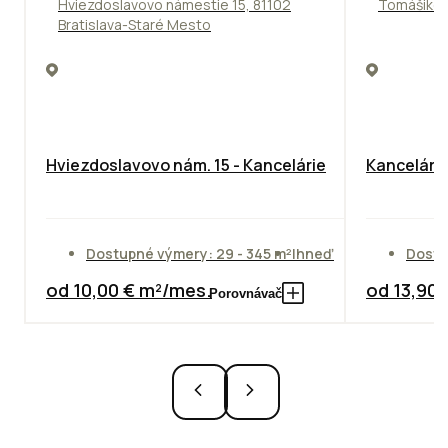
Hviezdoslavovo námestie 15, 81102
Tomášikova
Bratislava-Staré Mesto
Hviezdoslavovo nám. 15 - Kancelárie
Kancelársk
Dostupné výmery: 29 - 345 m²
Ihneď
Dostu
od 10,00 € m²/mes.
od 13,90
Porovnávač