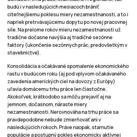
budú i v nasledujúcich mesiacoch brániť
citeľnejšiemu poklesu miery nezamestnanosti, a to i
napriek pretrvávajúcemu dopytu po novej pracovnej
sile. Na prelome rokov mieru nezamestnanosti už
tradične dočasne navýšia aj tradičné sezónne
faktory (ukončenie sezónnych prác, predovšetkým v
stavebníctve).
Konsolidácia a očakávané spomalenie ekonomického
rastu v budúcom roku (aj pod vplyvom očakávaného
zavedenia amerických ciel na dovozy z Európy)
uľavia domácemu trhu práce len čiastočne.
Akokoľvek, krátkodobo sa môžu prejaviť aj na
jemnom, dočasnom, náraste miery
nezamestnanosti. Nerovnováha na trhu práce sa
pravdepodobne nebude zmierňovať ani v
nasledujúcich rokoch. Práve naopak, starnutie
populácie a postupný pokles ekonomicky aktívnej