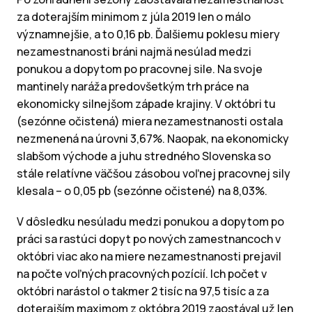
za doterajším minimom z júla 2019 len o málo
významnejšie, a to 0,16 pb. Ďalšiemu poklesu miery
nezamestnanosti bráni najmä nesúlad medzi
ponukou a dopytom po pracovnej sile. Na svoje
mantinely naráža predovšetkým trh práce na
ekonomicky silnejšom západe krajiny. V októbri tu
(sezónne očistená) miera nezamestnanosti ostala
nezmenená na úrovni 3,67%. Naopak, na ekonomicky
slabšom východe a juhu stredného Slovenska so
stále relatívne väčšou zásobou voľnej pracovnej sily
klesala – o 0,05 pb (sezónne očistené) na 8,03%.
V dôsledku nesúladu medzi ponukou a dopytom po
práci sa rastúci dopyt po nových zamestnancoch v
októbri viac ako na miere nezamestnanosti prejavil
na počte voľných pracovných pozícií. Ich počet v
októbri narástol o takmer 2 tisíc na 97,5 tisíc a za
doterajším maximom z októbra 2019 zaostával už len