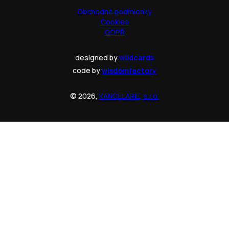
Obchodné podmienky
Cookies
GDPR
designed by
wildcards
code by
wisdomfactory
© 2026,
KANCELARIE, s.r.o.