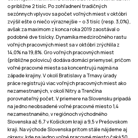
o približne 2 tisíc. Po zohľadnení tradičných
sezónnych vplyvov sa počet voľných miest v októbri
zvýšil ešte o niečo výraznejšie – o 3 tisíc (resp. 3,0%),
avšak za maximom z konca roka 2019 zaostával o
podobné dve tisícky. Dynamika medziročného rastu
voľných pracovných miest sa v októbri zrýchlila z
14,0% na 19,8%. Gro voľných pracovných miest
(približne polovicu) dodáva domáci priemysel, pričom
voľné pracovné miesta sa koncentrujú najmä na
západe krajiny. V okolí Bratislavy a Trnavy úrady
práce registrujú viac voľných pracovných miest ako
nezamestnaných, v okolí Nitry a Trenčína
porovnateľný počet. V priemere na Slovensku pripadá
na jedno neobsadené voľné pracovné miesto 1,4
nezamestnaného, v regiónoch východného
Slovenska až 6,7 v Košickom kraji a 9,5 v Prešovskom
kraji. Na východe Slovenska pritom stále nájdeme aj
okresy, kde na jedno voľné pracovné miesto čaká 50