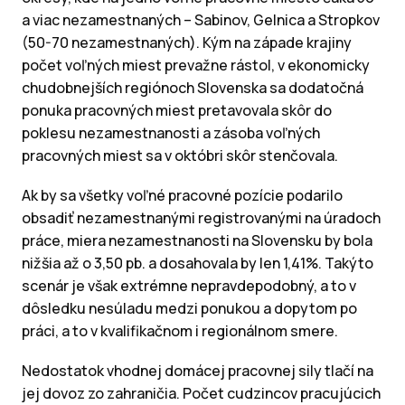
a viac nezamestnaných – Sabinov, Gelnica a Stropkov
(50-70 nezamestnaných). Kým na západe krajiny
počet voľných miest prevažne rástol, v ekonomicky
chudobnejších regiónoch Slovenska sa dodatočná
ponuka pracovných miest pretavovala skôr do
poklesu nezamestnanosti a zásoba voľných
pracovných miest sa v októbri skôr stenčovala.
Ak by sa všetky voľné pracovné pozície podarilo
obsadiť nezamestnanými registrovanými na úradoch
práce, miera nezamestnanosti na Slovensku by bola
nižšia až o 3,50 pb. a dosahovala by len 1,41%. Takýto
scenár je však extrémne nepravdepodobný, a to v
dôsledku nesúladu medzi ponukou a dopytom po
práci, a to v kvalifikačnom i regionálnom smere.
Nedostatok vhodnej domácej pracovnej sily tlačí na
jej dovoz zo zahraničia. Počet cudzincov pracujúcich