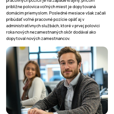
pracovných pozícií je na západe krajiny, pričom
približne polovica voľných miest je dopytovaná
domácim priemyslom. Posledné mesiace však začali
pribúdať voľné pracovné pozície opäť aj v
administratívnych službách, ktoré v prvej polovici
roka nových nezamestnaných skôr dodával ako
dopytoval nových zamestnancov.