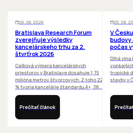
KANCELÁRIE
KANCELÁRIE
06. 08. 2026
05. 08. 2
Bratislava Research Forum
V Česku
zverejňuje výsledky
budovy 
kancelárskeho trhu za 2.
počas v
štvrťrok 2026
Dlhá vlna
Celková výmera kancelárskych
vonkajších
priestorov v Bratislave dosahuje 1,75
tropické dn
milióna metrov štvorcových. Z toho 22
stavby v Č
% tvoria kancelárie štandardu A+, 38...
Prečítať článok
Prečíta