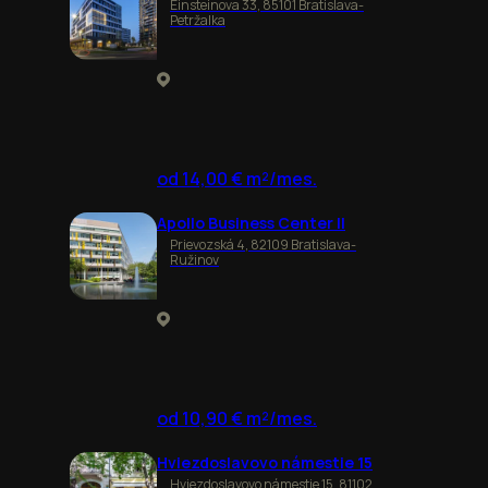
Einsteinova 33, 85101 Bratislava-
Petržalka
od 14,00 € m²/mes.
Apollo Business Center II
Prievozská 4, 82109 Bratislava-
Ružinov
od 10,90 € m²/mes.
Hviezdoslavovo námestie 15
Hviezdoslavovo námestie 15, 81102