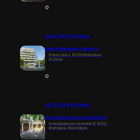
od 14,00 € m²/mes.
Apollo Business Center II
Prievozská 4, 82109 Bratislava-
Ružinov
od 10,90 € m²/mes.
Hviezdoslavovo námestie 15
Hviezdoslavovo námestie 15, 81102
Bratislava-Staré Mesto