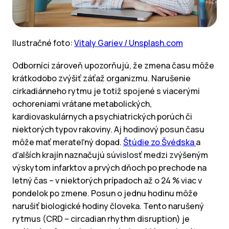
Ilustračné foto:
Vitaly Gariev / Unsplash.com
Odborníci zároveň upozorňujú, že zmena času môže
krátkodobo zvýšiť záťaž organizmu. Narušenie
cirkadiánneho rytmu je totiž spojené s viacerými
ochoreniami vrátane metabolických,
kardiovaskulárnych a psychiatrických porúch či
niektorých typov rakoviny. Aj hodinový posun času
môže mať merateľný dopad.
Štúdie zo Švédska
a
ďalších krajín naznačujú súvislosť medzi zvýšeným
výskytom infarktov a prvých dňoch po prechode na
letný čas – v niektorých prípadoch až o 24 % viac v
pondelok po zmene. Posun o jednu hodinu môže
narušiť biologické hodiny človeka. Tento narušený
rytmus (CRD – circadian rhythm disruption) je