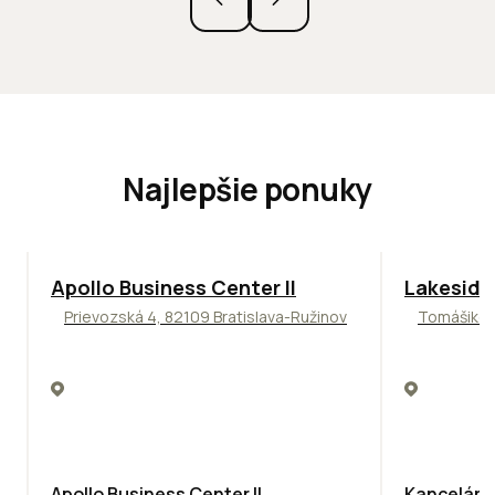
Najlepšie ponuky
TOP
NOVINKA
ODPORÚČAME
ODPORÚČAM
Apollo Business Center II
Lakeside
Prievozská 4, 82109 Bratislava-Ružinov
Tomášikova
Apollo Business Center II
Kancelársk