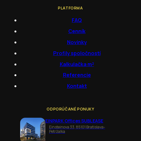
PLATFORMA
FAQ
Cenník
Novinky
Profily spoločností
Kalkulačka m²
Referencie
Kontakt
ODPORÚČANÉ PONUKY
EINPARK Offices SUBLEASE
Einsteinova 33, 85101 Bratislava-
Petržalka