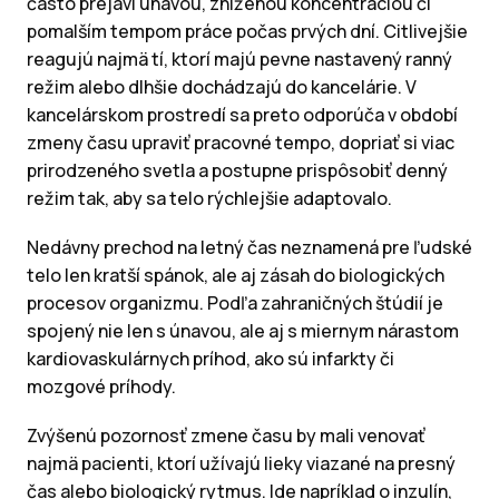
často prejaví únavou, zníženou koncentráciou či
pomalším tempom práce počas prvých dní. Citlivejšie
reagujú najmä tí, ktorí majú pevne nastavený ranný
režim alebo dlhšie dochádzajú do kancelárie. V
kancelárskom prostredí sa preto odporúča v období
zmeny času upraviť pracovné tempo, dopriať si viac
prirodzeného svetla a postupne prispôsobiť denný
režim tak, aby sa telo rýchlejšie adaptovalo.
Nedávny prechod na letný čas neznamená pre ľudské
telo len kratší spánok, ale aj zásah do biologických
procesov organizmu. Podľa zahraničných štúdií je
spojený nie len s únavou, ale aj s miernym nárastom
kardiovaskulárnych príhod, ako sú infarkty či
mozgové príhody.
Zvýšenú pozornosť zmene času by mali venovať
najmä pacienti, ktorí užívajú lieky viazané na presný
čas alebo biologický rytmus. Ide napríklad o inzulín,