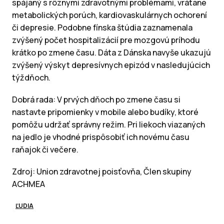
spájaný s rôznymi zdravotnými problémami, vrátane
metabolických porúch, kardiovaskulárnych ochorení
či depresie. Podobne fínska štúdia zaznamenala
zvýšený počet hospitalizácií pre mozgovú príhodu
krátko po zmene času. Dáta z Dánska navyše ukazujú
zvýšený výskyt depresívnych epizód v nasledujúcich
týždňoch.
Dobrá rada: V prvých dňoch po zmene času si
nastavte pripomienky v mobile alebo budíky, ktoré
pomôžu udržať správny režim. Pri liekoch viazaných
na jedlo je vhodné prispôsobiť ich novému času
raňajok či večere.
Zdroj: Union zdravotnej poisťovňa, Člen skupiny
ACHMEA
ĽUDIA