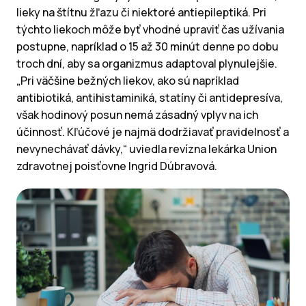
lieky na štítnu žľazu či niektoré antiepileptiká. Pri
týchto liekoch môže byť vhodné upraviť čas užívania
postupne, napríklad o 15 až 30 minút denne po dobu
troch dní, aby sa organizmus adaptoval plynulejšie.
„Pri väčšine bežných liekov, ako sú napríklad
antibiotiká, antihistaminiká, statíny či antidepresíva,
však hodinový posun nemá zásadný vplyv na ich
účinnosť. Kľúčové je najmä dodržiavať pravidelnosť a
nevynechávať dávky,“ uviedla revízna lekárka Union
zdravotnej poisťovne Ingrid Dúbravová.