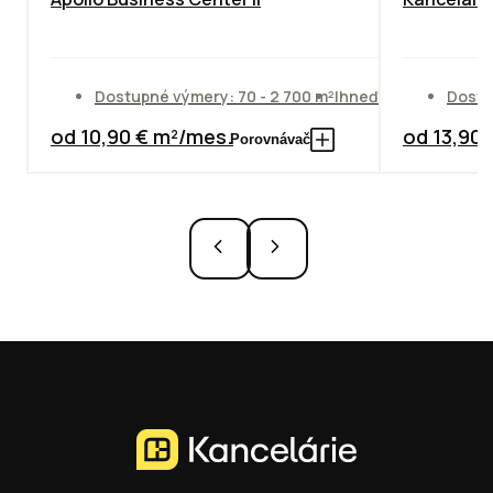
Dostupné výmery: 70 - 2 700 m²
Ihneď
Dostu
od 10,90 € m²/mes.
od 13,90
Porovnávač