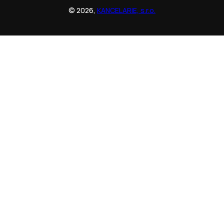
© 2026,
KANCELARIE, s.r.o.