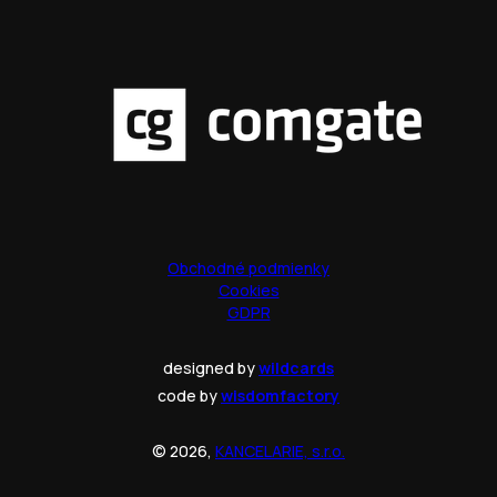
Obchodné podmienky
Cookies
GDPR
designed by
wildcards
code by
wisdomfactory
© 2026,
KANCELARIE, s.r.o.