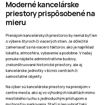
Moderné kancelárske
priestory prispôsobené na
mieru
Prenájom kancelárskych priestorov by nemal byť len
o výbere štyroch či viacerých stien. Je dôležité
zameriavať sa na viacero faktorov, ako je napríklad
lokalita, atmosféra, vybavenie a podobne. V našej
ponuke nájdete administratívne budovy,
zrekonštruované historické priestory, ale aj
kancelárske jednotky v biznis centrách či
samostatné objekty.
Na výber sú kancelárske priestory na prenájom v
centre mesta, ako aj vo výhodných lokalitách mimo
mestského ruchu s jednoduchým prístupom a
možnosťou parkovania. Stačí si len vybrať taký