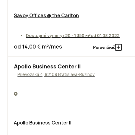
Savoy Offices @ the Carlton
Dostupné výmery: 20 - 1 350 m²
od 01.08.2022
od 14,00 € m²/mes.
Porovnávač
TOP
NOVINKA
ODPORÚČAME
Apollo Business Center II
Prievozská 4, 82109 Bratislava-Ružinov
Apollo Business Center II