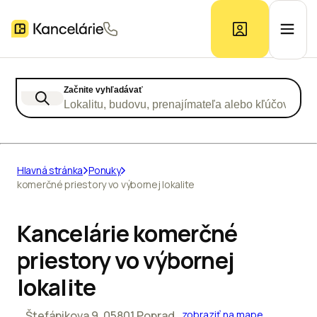
Začnite vyhľadávať
Ponuka kancelárií
Lokalitu, budovu, prenajímateľa alebo kľúčové slo
Prieskum trhu
Hlavná stránka
Ponuky
komerčné priestory vo výbornej lokalite
Kontakt
Kancelárie komerčné
Inzerát
priestory vo výbornej
lokalite
Štefánikova 9, 05801 Poprad
zobraziť na mape