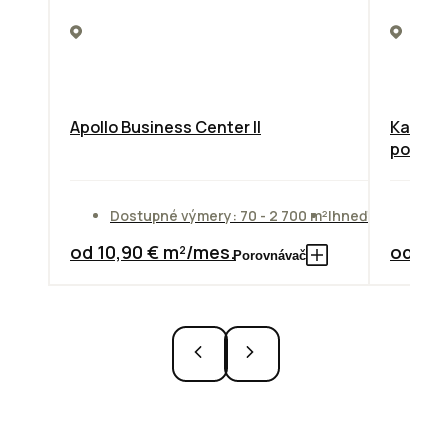
Apollo Business Center II
Kancelá
poscho
Dostupné výmery: 70 - 2 700 m²
Ihneď
Do
od 10,90 € m²/mes.
od 14,
Porovnávač