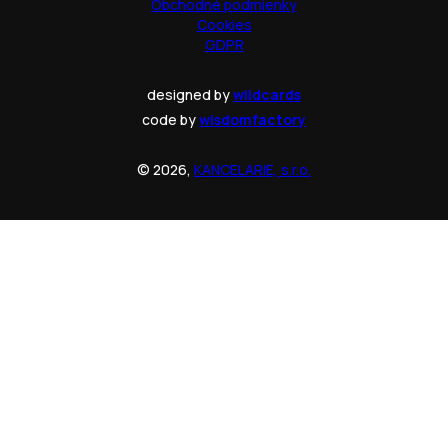
Obchodné podmienky
Cookies
GDPR
designed by
wildcards
code by
wisdomfactory
© 2026,
KANCELARIE, s.r.o.