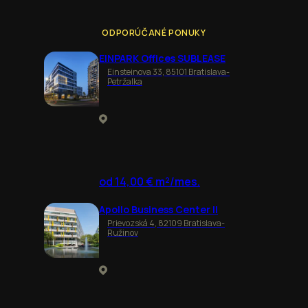
ODPORÚČANÉ PONUKY
EINPARK Offices SUBLEASE
Einsteinova 33, 85101 Bratislava-
Petržalka
od 14,00 € m²/mes.
Apollo Business Center II
Prievozská 4, 82109 Bratislava-
Ružinov