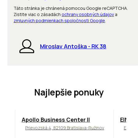
Táto stránka je chránená pomocou Google reCAPTCHA.
Zistite viac o zásadách
ochrany osobných údajov
a
zmluvných podmienkach spoločnosti Google
.
Miroslav Antoška - RK 38
Najlepšie ponuky
TOP
NOVINKA
ODPORÚČAME
TOP
O
Apollo Business Center II
EINPA
Prievozská 4, 82109 Bratislava-Ružinov
Einstei