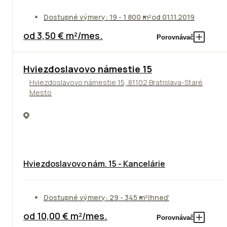
Dostupné výmery: 19 - 1 800 m²
od 01.11.2019
od 3,50 € m²/mes.
Porovnávač
ODPORÚČAME
Hviezdoslavovo námestie 15
Hviezdoslavovo námestie 15, 81102 Bratislava-Staré
Mesto
Hviezdoslavovo nám. 15 - Kancelárie
Dostupné výmery: 29 - 345 m²
Ihneď
od 10,00 € m²/mes.
Porovnávač