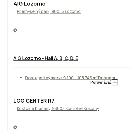
TOP
AIG Lozorno
Priemyselný park, 90055 Lozorno
AIG Lozorno - Hall A, B, C, D, E
Dostupné výmery: 9 100 - 105 743 m²
Dohodou
Porovnávač
TOP
LOG CENTER R7
Kostolné Kračany, 93003 Kostolné Kračany