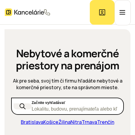
Ponuka kancelárií
Nebytové a komerčné
priestory na prenájom
Prieskum trhu
Ak pre seba, svoj tím či firmu hľadáte nebytové a
Kontakt
komerčné priestory, ste na správnom mieste.
Začnite vyhľadávať
Inzerát
Lokalitu, budovu, prenajímateľa alebo kľúčové s
Bratislava
Košice
Žilina
Nitra
Trnava
Trenčín