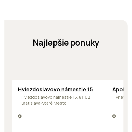
Najlepšie ponuky
ODPORÚČAME
TOP
NOV
Hviezdoslavovo námestie 15
Apollo 
Hviezdoslavovo námestie 15, 81102
Prievozs
Bratislava-Staré Mesto