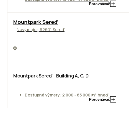
Porovnávač
NOVINKA
Mountpark Sereď
Nový majer, 92601 Sereď
Mountpark Sereď - Building A, C, D
Dostupné výmery: 2 000 - 65 000 m²
Ihneď
Porovnávač