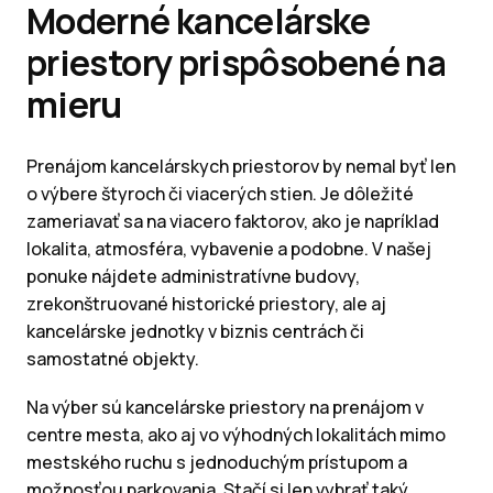
Moderné kancelárske
priestory prispôsobené na
mieru
Prenájom kancelárskych priestorov by nemal byť len
o výbere štyroch či viacerých stien. Je dôležité
zameriavať sa na viacero faktorov, ako je napríklad
lokalita, atmosféra, vybavenie a podobne. V našej
ponuke nájdete administratívne budovy,
zrekonštruované historické priestory, ale aj
kancelárske jednotky v biznis centrách či
samostatné objekty.
Na výber sú kancelárske priestory na prenájom v
centre mesta, ako aj vo výhodných lokalitách mimo
mestského ruchu s jednoduchým prístupom a
možnosťou parkovania. Stačí si len vybrať taký