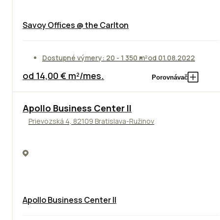
Savoy Offices @ the Carlton
Dostupné výmery: 20 - 1 350 m²
od 01.08.2022
od 14,00 € m²/mes.
Porovnávač
TOP
NOVINKA
ODPORÚČAME
Apollo Business Center II
Prievozská 4, 82109 Bratislava-Ružinov
Apollo Business Center II