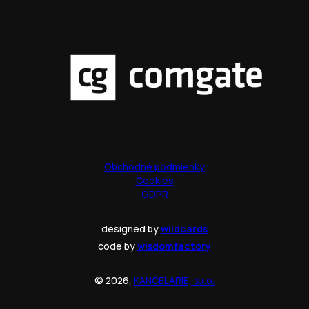
Obchodné podmienky
Cookies
GDPR
designed by
wildcards
code by
wisdomfactory
© 2026,
KANCELARIE, s.r.o.