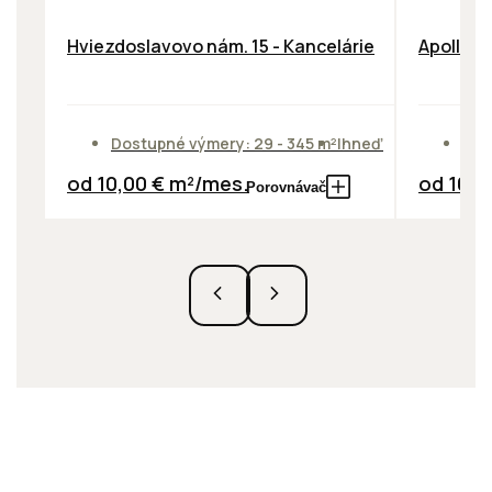
Hviezdoslavovo nám. 15 - Kancelárie
Apollo B
Dostupné výmery: 29 - 345 m²
Ihneď
Dos
od 10,00 € m²/mes.
od 10,9
Porovnávač