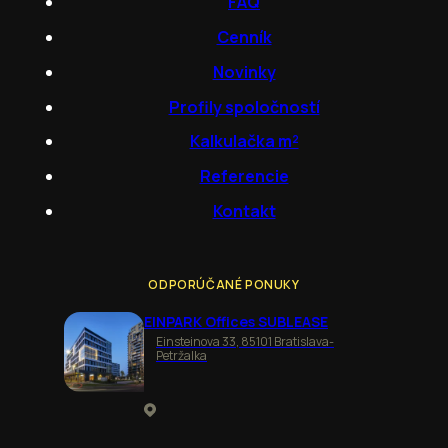
FAQ
Cenník
Novinky
Profily spoločností
Kalkulačka m²
Referencie
Kontakt
ODPORÚČANÉ PONUKY
EINPARK Offices SUBLEASE
Einsteinova 33, 85101 Bratislava-
Petržalka