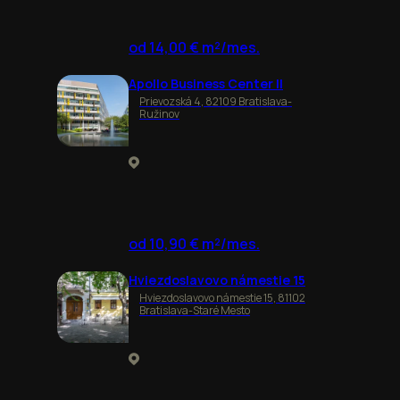
od 14,00 € m²/mes.
Apollo Business Center II
Prievozská 4, 82109 Bratislava-
Ružinov
od 10,90 € m²/mes.
Hviezdoslavovo námestie 15
Hviezdoslavovo námestie 15, 81102
Bratislava-Staré Mesto