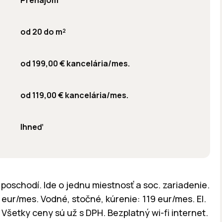
Prenájom
od 20 do m²
od 199,00 € kancelária/mes.
od 119,00 € kancelária/mes.
Ihneď
oschodí. Ide o jednu miestnosť a soc. zariadenie.
ur/mes. Vodné, stočné, kúrenie: 119 eur/mes. El.
Všetky ceny sú už s DPH. Bezplatný wi-fi internet.