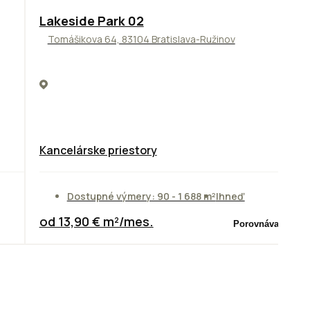
ODPORÚČAME
Lakeside Park 02
Tomášikova 64, 83104 Bratislava-Ružinov
Kancelárske priestory
Dostupné výmery: 90 - 1 688 m²
Ihneď
od 13,90 € m²/mes.
Porovnávač