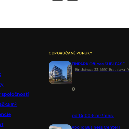
ODPORÚČANÉ PONUKY
EINPARK Offices SUBLEASE
Einsteinova 33, 85101 Bratislava-P
k
ky
y spoločností
ačka m²
encie
od 14,00 € m²/mes.
kt
Apollo Business Center II