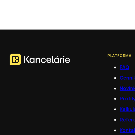
PLATFORMA
FAQ
Cenní
Novin
Profil
Kalkul
Refer
Konta