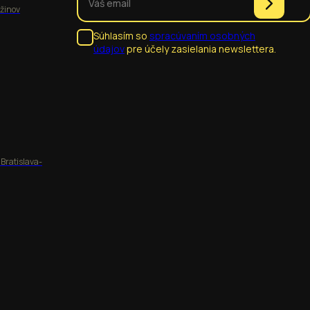
užinov
Súhlasím so
spracúvaním osobných
údajov
pre účely zasielania newslettera.
 Bratislava-