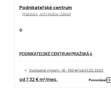
ODPORÚČAME
Podnikateľské centrum
Pražská 4, 4011 Košice-Západ
PODNIKATEĽSKÉ CENTRUM PRAŽSKÁ 4
Dostupné výmery: 18 - 350 m²
od 01.02.2022
od 7,32 € m²/mes.
Porovnávač