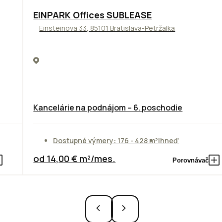
TOP
ODPORÚČAME
EINPARK Offices SUBLEASE
Einsteinova 33, 85101 Bratislava-Petržalka
Kancelárie na podnájom – 6. poschodie
Dostupné výmery: 176 - 428 m²
Ihneď
od 14,00 € m²/mes.
Porovnávač