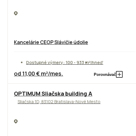
Kancelárie CEOP Slávičie údolie
Dostupné výmery: 100 - 933 m²
Ihneď
od 11,00 € m²/mes.
Porovnávač
OPTIMUM Sliačska building A
Sliačska 1D, 83102 Bratislava-Nové Mesto