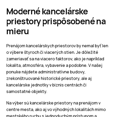
Moderné kancelárske
priestory prispôsobené na
mieru
Prenájom kancelárskych priestorov by nemal byť len
o výbere štyroch či viacerých stien. Je dôležité
zameriavať sa na viacero faktorov, ako je napríklad
lokalita, atmosféra, vybavenie a podobne. V našej
ponuke nájdete administratívne budovy,
zrekonštruované historické priestory, ale aj
kancelárske jednotky v biznis centrách či
samostatné objekty.
Na výber sú kancelárske priestory na prenájom v
centre mesta, ako aj vo výhodných lokalitách mimo
mestského ruchu s jednoduchým prístupom a