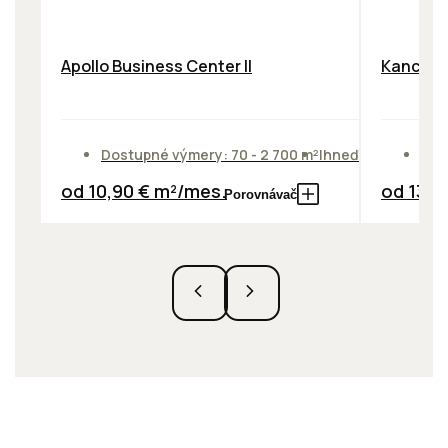
Apollo Business Center II
Kancelár
Dostupné výmery: 70 - 2 700 m²
Ihneď
Dos
od 10,90 € m²/mes.
od 13,9
Porovnávač