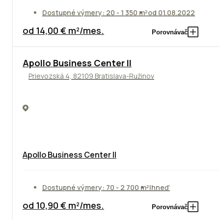
Dostupné výmery: 20 - 1 350 m²
od 01.08.2022
od 14,00 € m²/mes.
Porovnávač
TOP
NOVINKA
ODPORÚČAME
Apollo Business Center II
Prievozská 4, 82109 Bratislava-Ružinov
Apollo Business Center II
Dostupné výmery: 70 - 2 700 m²
Ihneď
od 10,90 € m²/mes.
Porovnávač