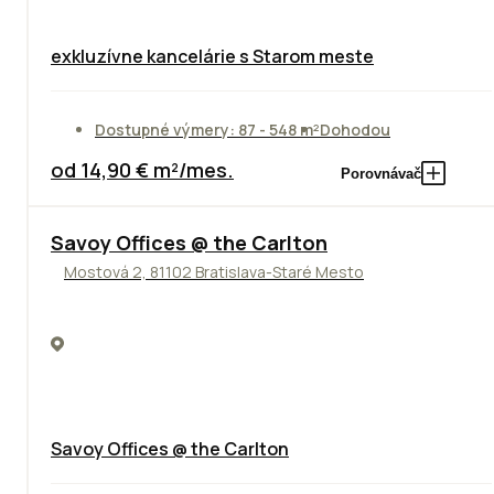
exkluzívne kancelárie s Starom meste
Dostupné výmery: 87 - 548 m²
Dohodou
od 14,90 € m²/mes.
Porovnávač
TOP
Savoy Offices @ the Carlton
Mostová 2, 81102 Bratislava-Staré Mesto
Savoy Offices @ the Carlton