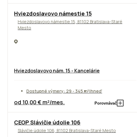
ODPORÚČAME
Hviezdoslavovo námestie 15
Hviezdoslavovo námestie 15, 81102 Bratislava-Staré
Mesto
Hviezdoslavovo nám. 15 - Kancelárie
Dostupné výmery: 29 - 345 m²
Ihneď
od 10,00 € m²/mes.
Porovnávač
CEOP Slávičie údolie 106
Slávičie údolie 106, 81102 Bratislava-Staré Mesto