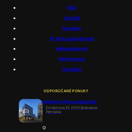
FAQ
Cenník
Novinky
Profily spoločností
Kalkulačka m²
Referencie
Kontakt
ODPORÚČANÉ PONUKY
EINPARK Offices SUBLEASE
Einsteinova 33, 85101 Bratislava-
Petržalka