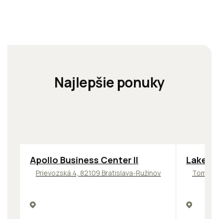
Najlepšie ponuky
TOP
NOVINKA
ODPORÚČAME
ODPORÚČ
Apollo Business Center II
Lakesid
Prievozská 4, 82109 Bratislava-Ružinov
Tomášik