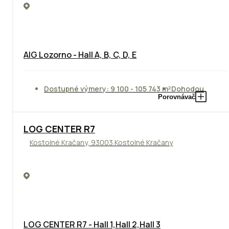
AIG Lozorno - Hall A, B, C, D, E
Dostupné výmery: 9 100 - 105 743 m²
Dohodou
Porovnávač
TOP
LOG CENTER R7
Kostolné Kračany, 93003 Kostolné Kračany
LOG CENTER R7 - Hall 1,Hall 2,Hall 3