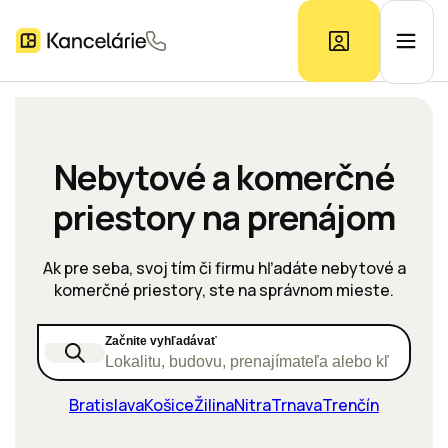
Ponuka kancelárií
Nebytové a komerčné
priestory na prenájom
Prieskum trhu
Ak pre seba, svoj tím či firmu hľadáte nebytové a
Kontakt
komerčné priestory, ste na správnom mieste.
Začnite vyhľadávať
Inzerát
Lokalitu, budovu, prenajímateľa alebo kľúčové s
Bratislava
Košice
Žilina
Nitra
Trnava
Trenčín