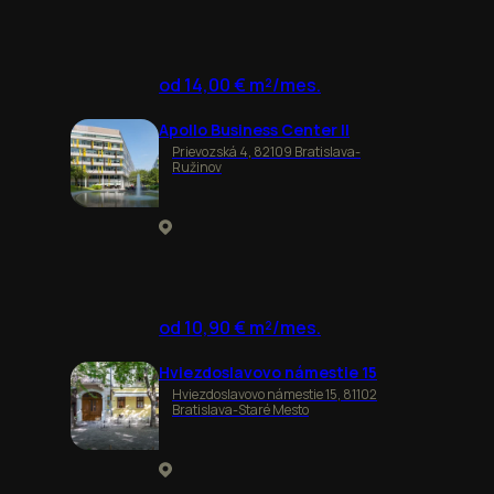
od 14,00 € m²/mes.
Apollo Business Center II
Prievozská 4, 82109 Bratislava-
Ružinov
od 10,90 € m²/mes.
Hviezdoslavovo námestie 15
Hviezdoslavovo námestie 15, 81102
Bratislava-Staré Mesto