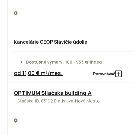
Kancelárie CEOP Slávičie údolie
Dostupné výmery: 100 - 933 m²
Ihneď
od 11,00 € m²/mes.
Porovnávač
OPTIMUM Sliačska building A
Sliačska 1D, 83102 Bratislava-Nové Mesto