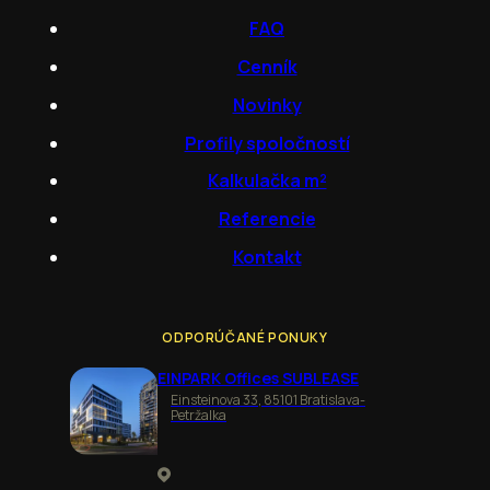
FAQ
Cenník
Novinky
Profily spoločností
Kalkulačka m²
Referencie
Kontakt
ODPORÚČANÉ PONUKY
EINPARK Offices SUBLEASE
Einsteinova 33, 85101 Bratislava-
Petržalka