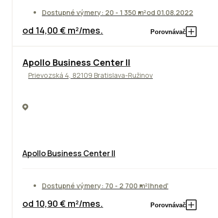
Dostupné výmery: 20 - 1 350 m²
od 01.08.2022
od 14,00 € m²/mes.
Porovnávač
TOP
NOVINKA
ODPORÚČAME
Apollo Business Center II
Prievozská 4, 82109 Bratislava-Ružinov
Apollo Business Center II
Dostupné výmery: 70 - 2 700 m²
Ihneď
od 10,90 € m²/mes.
Porovnávač