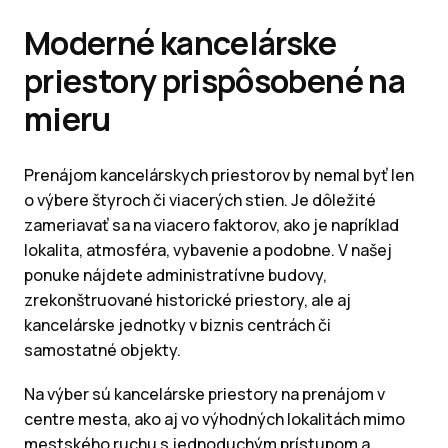
Moderné kancelárske
priestory prispôsobené na
mieru
Prenájom kancelárskych priestorov by nemal byť len
o výbere štyroch či viacerých stien. Je dôležité
zameriavať sa na viacero faktorov, ako je napríklad
lokalita, atmosféra, vybavenie a podobne. V našej
ponuke nájdete administratívne budovy,
zrekonštruované historické priestory, ale aj
kancelárske jednotky v biznis centrách či
samostatné objekty.
Na výber sú kancelárske priestory na prenájom v
centre mesta, ako aj vo výhodných lokalitách mimo
mestského ruchu s jednoduchým prístupom a