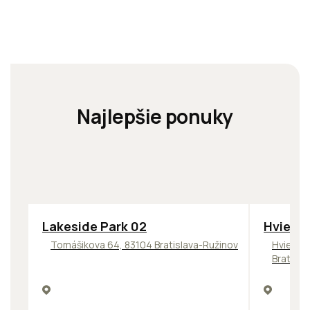
Najlepšie ponuky
ODPORÚČAME
ODPORÚČ
Lakeside Park 02
Hviezd
Tomášikova 64, 83104 Bratislava-Ružinov
Hviezdo
Bratisl