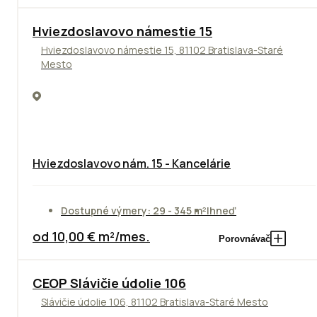
ODPORÚČAME
Hviezdoslavovo námestie 15
Hviezdoslavovo námestie 15, 81102 Bratislava-Staré
Mesto
Hviezdoslavovo nám. 15 - Kancelárie
Dostupné výmery: 29 - 345 m²
Ihneď
od 10,00 € m²/mes.
Porovnávač
CEOP Slávičie údolie 106
Slávičie údolie 106, 81102 Bratislava-Staré Mesto