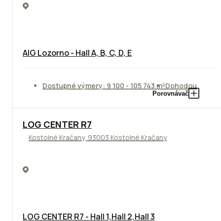
AIG Lozorno - Hall A, B, C, D, E
Dostupné výmery: 9 100 - 105 743 m²
Dohodou
Porovnávač
TOP
LOG CENTER R7
Kostolné Kračany, 93003 Kostolné Kračany
LOG CENTER R7 - Hall 1,Hall 2,Hall 3