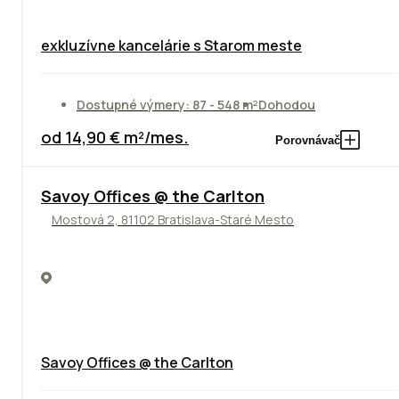
exkluzívne kancelárie s Starom meste
Dostupné výmery: 87 - 548 m²
Dohodou
od 14,90 € m²/mes.
Porovnávač
TOP
Savoy Offices @ the Carlton
Mostová 2, 81102 Bratislava-Staré Mesto
Savoy Offices @ the Carlton