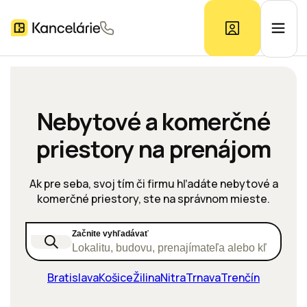
Ponuka kancelárií
Nebytové a komerčné
priestory na prenájom
Prieskum trhu
Ak pre seba, svoj tím či firmu hľadáte nebytové a
Kontakt
komerčné priestory, ste na správnom mieste.
Začnite vyhľadávať
Inzerát
Lokalitu, budovu, prenajímateľa alebo kľúčové s
Bratislava
Košice
Žilina
Nitra
Trnava
Trenčín