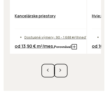
Kancelárske priestory
Hviezdos
Dostupné výmery: 90 - 1 688 m²
Ihneď
Dos
od 13,90 € m²/mes.
od 10,0
Porovnávač