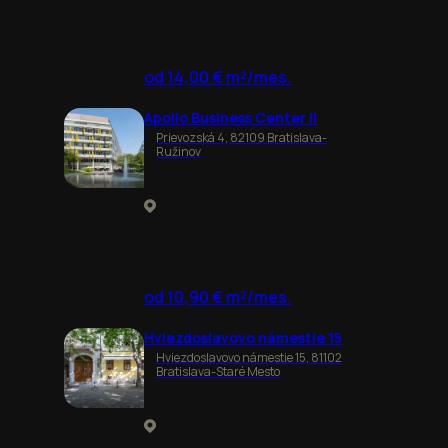
od 14,00 € m²/mes.
Apollo Business Center II
Prievozská 4, 82109 Bratislava-
Ružinov
od 10,90 € m²/mes.
Hviezdoslavovo námestie 15
Hviezdoslavovo námestie 15, 81102
Bratislava-Staré Mesto