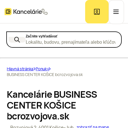
Začnite vyhľadávať
Ponuka kancelárií
Lokalitu, budovu, prenajímateľa alebo kľúčové slo
Prieskum trhu
Hlavná stránka
Ponuky
BUSINESS CENTER KOŠICE bcrozvojova.sk
Kontakt
Kancelárie BUSINESS
Inzerát
CENTER KOŠICE
bcrozvojova.sk
Rozvojová 2, 4001 Košice-Juh
zobraziť na mape