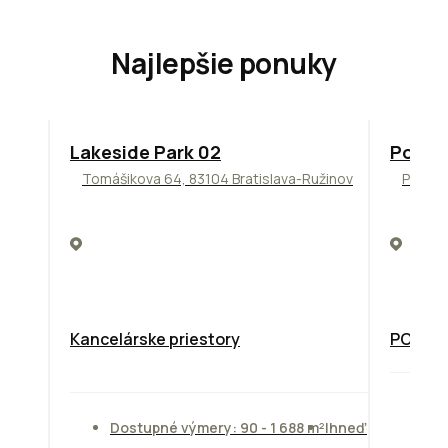
Najlepšie ponuky
ODPORÚČAME
ODPORÚ
Lakeside Park 02
Podni
Tomášikova 64, 83104 Bratislava-Ružinov
Pražsk
Kancelárske priestory
PODNIK
Do
Dostupné výmery: 90 - 1 688 m²
Ihneď
od