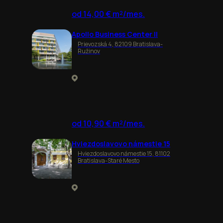
od 14,00 € m²/mes.
Apollo Business Center II
Prievozská 4, 82109 Bratislava-
Ružinov
od 10,90 € m²/mes.
Hviezdoslavovo námestie 15
Hviezdoslavovo námestie 15, 81102
Bratislava-Staré Mesto