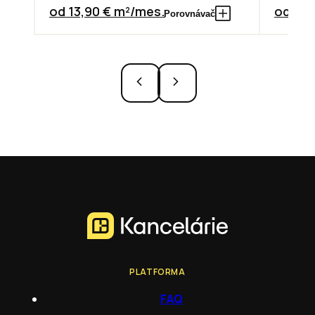
od 13,90 € m²/mes.
od 7,3
Porovnávač
PLATFORMA
FAQ