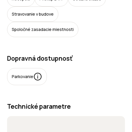
Stravovanie v budove
Spoločné zasadacie miestnosti
Dopravná dostupnosť
Parkovanie
rkovacie
esta:
Technické parametre