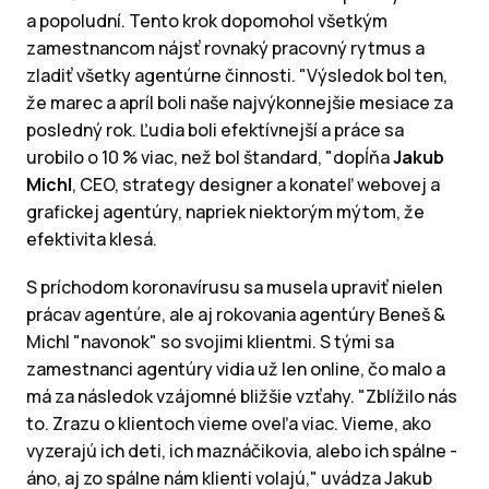
a popoludní. Tento krok dopomohol všetkým
zamestnancom nájsť rovnaký pracovný rytmus a
zladiť všetky agentúrne činnosti. "Výsledok bol ten,
že marec a apríl boli naše najvýkonnejšie mesiace za
posledný rok. Ľudia boli efektívnejší a práce sa
urobilo o 10 % viac, než bol štandard, "dopĺňa
Jakub
Michl
, CEO, strategy designer a konateľ webovej a
grafickej agentúry, napriek niektorým mýtom, že
efektivita klesá.
S príchodom koronavírusu sa musela upraviť nielen
prácav agentúre, ale aj rokovania agentúry Beneš &
Michl "navonok" so svojimi klientmi. S tými sa
zamestnanci agentúry vidia už len online, čo malo a
má za následok vzájomné bližšie vzťahy. "Zblížilo nás
to. Zrazu o klientoch vieme oveľa viac. Vieme, ako
vyzerajú ich deti, ich maznáčikovia, alebo ich spálne -
áno, aj zo spálne nám klienti volajú," uvádza Jakub