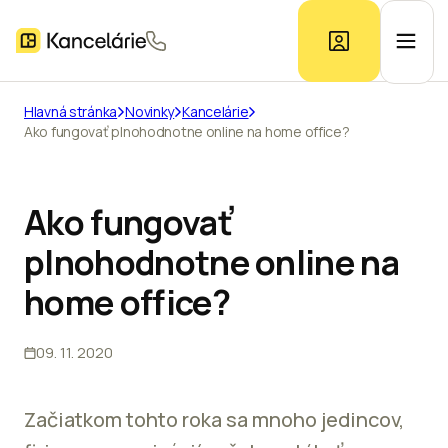
Hlavná stránka
Novinky
Kancelárie
Ako fungovať plnohodnotne online na home office?
Ponuka kancelárií
Prieskum trhu
Ako fungovať
plnohodnotne online na
Kontakt
home office?
09. 11. 2020
Inzerát
Začiatkom tohto roka sa mnoho jedincov,