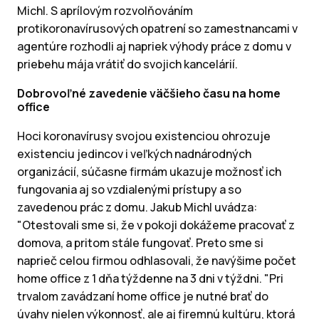
Michl. S aprílovým rozvolňováním
protikoronavírusových opatrení so zamestnancami v
agentúre rozhodli aj napriek výhody práce z domu v
priebehu mája vrátiť do svojich kancelárií.
Dobrovoľné zavedenie väčšieho času na home
office
Hoci koronavírusy svojou existenciou ohrozuje
existenciu jedincov i veľkých nadnárodných
organizácií, súčasne firmám ukazuje možnosť ich
fungovania aj so vzdialenými prístupy a so
zavedenou prác z domu. Jakub Michl uvádza:
"Otestovali sme si, že v pokoji dokážeme pracovať z
domova, a pritom stále fungovať. Preto sme si
naprieč celou firmou odhlasovali, že navýšime počet
home office z 1 dňa týždenne na 3 dni v týždni. "Pri
trvalom zavádzaní home office je nutné brať do
úvahy nielen výkonnosť, ale aj firemnú kultúru, ktorá