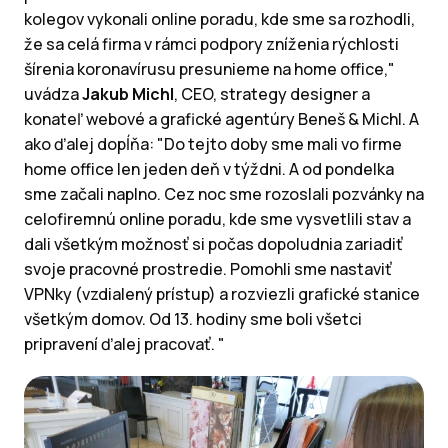
kolegov vykonali online poradu, kde sme sa rozhodli,
že sa celá firma v rámci podpory zníženia rýchlosti
šírenia koronavírusu presunieme na home office,"
uvádza
Jakub Michl
, CEO, strategy designer a
konateľ webové a grafické agentúry Beneš & Michl. A
ako ďalej dopĺňa: "Do tejto doby sme mali vo firme
home office len jeden deň v týždni. A od pondelka
sme začali naplno. Cez noc sme rozoslali pozvánky na
celofiremnú online poradu, kde sme vysvetlili stav a
dali všetkým možnosť si počas dopoludnia zariadiť
svoje pracovné prostredie. Pomohli sme nastaviť
VPNky (vzdialený prístup) a rozviezli grafické stanice
všetkým domov. Od 13. hodiny sme boli všetci
pripravení ďalej pracovať. "