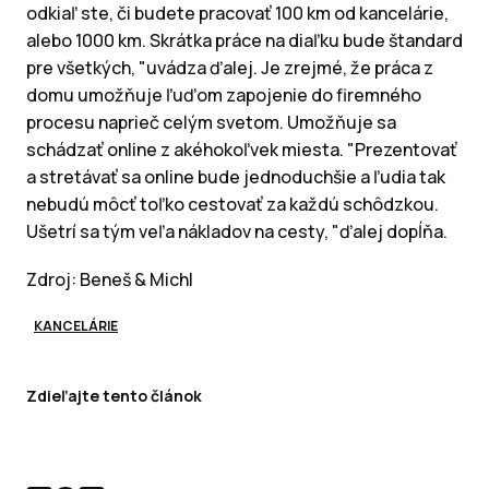
odkiaľ ste, či budete pracovať 100 km od kancelárie,
alebo 1000 km. Skrátka práce na diaľku bude štandard
pre všetkých, "uvádza ďalej. Je zrejmé, že práca z
domu umožňuje ľuďom zapojenie do firemného
procesu naprieč celým svetom. Umožňuje sa
schádzať online z akéhokoľvek miesta. "Prezentovať
a stretávať sa online bude jednoduchšie a ľudia tak
nebudú môcť toľko cestovať za každú schôdzkou.
Ušetrí sa tým veľa nákladov na cesty, "ďalej dopĺňa.
Zdroj: Beneš & Michl
KANCELÁRIE
Zdieľajte tento článok