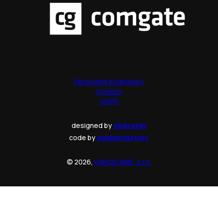
Obchodné podmienky
Cookies
GDPR
designed by
wildcards
code by
wisdomfactory
© 2026,
KANCELARIE, s.r.o.