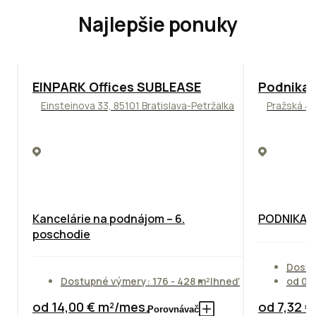
Najlepšie ponuky
TOP
ODPORÚČAME
ODPORÚČAM
EINPARK Offices SUBLEASE
Podnikat
Einsteinova 33, 85101 Bratislava-Petržalka
Pražská 4,
Kancelárie na podnájom – 6.
PODNIKAT
poschodie
Dostu
Dostupné výmery: 176 - 428 m²
Ihneď
od 01
od 14,00 € m²/mes.
od 7,32 
Porovnávač