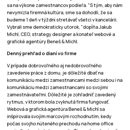
sa na výkone zamestnancov podieľa. "S tým, aby nám
nevymizla firemná kultúra, sme sa dohodli, že sa
budeme 1 deň v týždni stretávať všetci v kancelárii.
Vybrali sme demokraticky utorok, "dopĺňa Jakub
Michl, CEO, strategy designer a konateľ webové a
grafické agentúry Beneš & Michl.
Denný prehľad o dianí vo firme
V prípade dobrovoľného aj nedobrovoľného
zavedenie práce z domu, je dôležité dbať na
komunikáciu medzi zamestnancami medzi sebou i na
komunikáciu medzi zamestnancami so svojimi
zamestnávateľmi. Dôležité je zohľadniť zavedený
rytmus, v ktorom bola zvyknutá firma fungovať.
Webová a grafická agentúra Beneš & Michl sa
inšpirovala svojím marcovým rozhodnutím, kedy
počas svojho núteného prechodu na home office