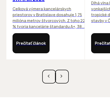
Dlhá vlna
Celková výmera kancelárskych
vonkajších
priestorov v Bratislave dosahuje 1,75
tropické dn
milióna metrov štvorcových. Z toho 22
stavby v Č
% tvoria kancelárie štandardu A+, 38...
Prečítať článok
Prečíta