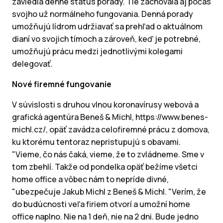
zaviedla denné status porady. Tie zachovala aj počas
svojho už normálneho fungovania. Denná porady
umožňujú lídrom udržiavať sa prehľad o aktuálnom
dianí vo svojich tímoch a zároveň, keď je potrebné,
umožňujú prácu medzi jednotlivými kolegami
delegovať.
Nové firemné fungovanie
V súvislosti s druhou vlnou koronavírusy webová a
grafická agentúra Beneš & Michl, https://www.benes-
michl.cz/, opäť zavádza celofiremné prácu z domova,
ku ktorému tentoraz nepristupujú s obavami.
"Vieme, čo nás čaká, vieme, že to zvládneme. Sme v
tom zbehlí. Takže od pondelka opäť bežíme všetci
home office a vôbec nám to nepríde divné,
"ubezpečuje Jakub Michl z Beneš & Michl. "Verím, že
do budúcnosti veľa firiem otvorí a umožní home
office naplno. Nie na 1 deň, nie na 2 dni. Bude jedno