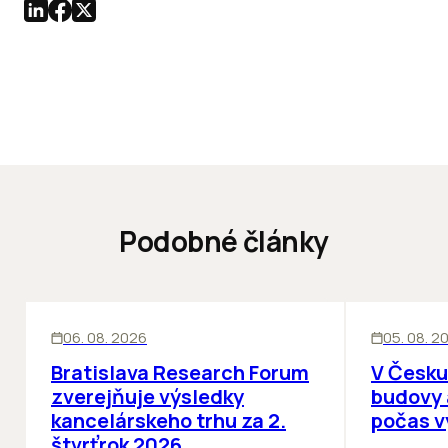
Podobné články
KANCELÁRIE
KANCELÁRIE
06. 08. 2026
05. 08. 2
Bratislava Research Forum
V Česku
zverejňuje výsledky
budovy 
kancelárskeho trhu za 2.
počas v
štvrťrok 2026