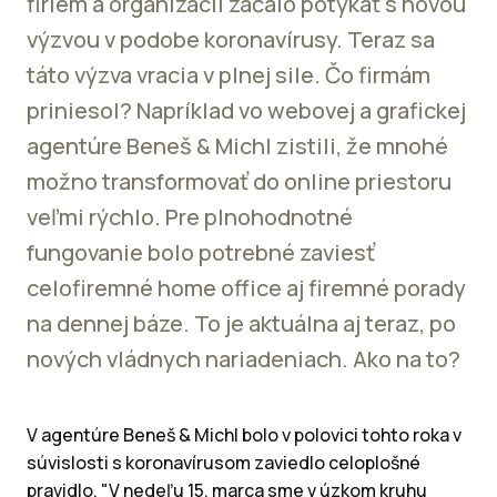
firiem a organizácií začalo potýkať s novou
výzvou v podobe koronavírusy. Teraz sa
táto výzva vracia v plnej sile. Čo firmám
priniesol? Napríklad vo webovej a grafickej
agentúre Beneš & Michl zistili, že mnohé
možno transformovať do online priestoru
veľmi rýchlo. Pre plnohodnotné
fungovanie bolo potrebné zaviesť
celofiremné home office aj firemné porady
na dennej báze. To je aktuálna aj teraz, po
nových vládnych nariadeniach. Ako na to?
V agentúre Beneš & Michl bolo v polovici tohto roka v
súvislosti s koronavírusom zaviedlo celoplošné
pravidlo. "V nedeľu 15. marca sme v úzkom kruhu