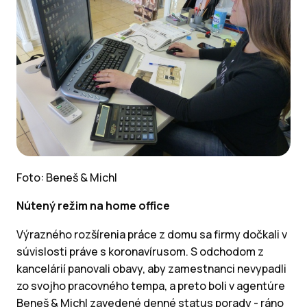
Foto:
Beneš & Michl
Nútený režim na home office
Výrazného rozšírenia práce z domu sa firmy dočkali v
súvislosti práve s koronavírusom. S odchodom z
kancelárií panovali obavy, aby zamestnanci nevypadli
zo svojho pracovného tempa, a preto boli v agentúre
Beneš & Michl zavedené denné status porady - ráno