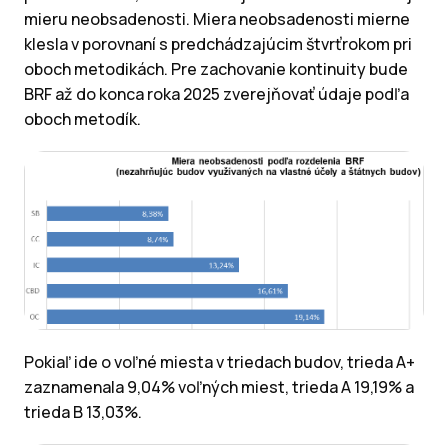
mieru neobsadenosti. Miera neobsadenosti mierne
klesla v porovnaní s predchádzajúcim štvrťrokom pri
oboch metodikách. Pre zachovanie kontinuity bude
BRF až do konca roka 2025 zverejňovať údaje podľa
oboch metodík.
Pokiaľ ide o voľné miesta v triedach budov, trieda A+
zaznamenala 9,04% voľných miest, trieda A 19,19% a
trieda B 13,03%.