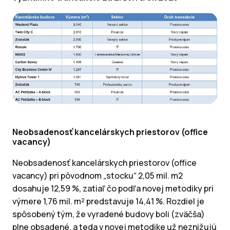
Neobsadenosť kancelárskych priestorov (office
vacancy)
Neobsadenosť kancelárskych priestorov (office
vacancy) pri pôvodnom „stocku“ 2,05 mil. m2
dosahuje 12,59 %, zatiaľ čo podľa novej metodiky pri
výmere 1,76 mil. m² predstavuje 14,41 %. Rozdiel je
spôsobený tým, že vyradené budovy boli (zväčša)
plne obsadené, a teda v novej metodike už neznižujú