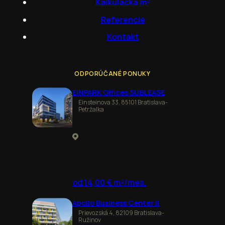
Kalkulačka m²
Referencie
Kontakt
ODPORÚČANÉ PONUKY
EINPARK Offices SUBLEASE
Einsteinova 33, 85101 Bratislava-
Petržalka
od 14,00 € m²/mes.
Apollo Business Center II
Prievozská 4, 82109 Bratislava-
Ružinov