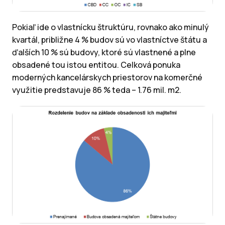
Pokiaľ ide o vlastnícku štruktúru, rovnako ako minulý
kvartál, približne 4 % budov sú vo vlastníctve štátu a
ďalších 10 % sú budovy, ktoré sú vlastnené a plne
obsadené tou istou entitou. Celková ponuka
moderných kancelárskych priestorov na komerčné
využitie predstavuje 86 % teda – 1.76 mil. m2.