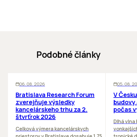
Podobné články
KANCELÁRIE
KANCELÁRIE
06. 08. 2026
05. 08. 2
Bratislava Research Forum
V Česku
zverejňuje výsledky
budovy 
kancelárskeho trhu za 2.
počas v
štvrťrok 2026
Dlhá vlna
Celková výmera kancelárskych
vonkajších
priestorov v Bratislave dosahuje 1,75
tropické dn