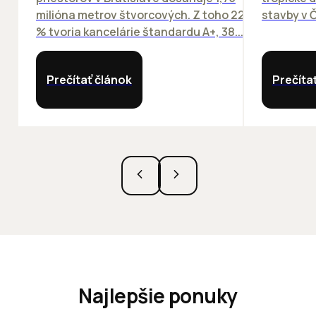
milióna metrov štvorcových. Z toho 22
stavby v Č
% tvoria kancelárie štandardu A+, 38...
Prečítať článok
Prečíta
Najlepšie ponuky