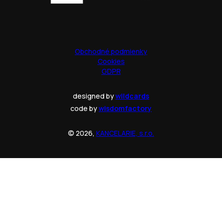
Obchodné podmienky
Cookies
GDPR
designed by
wildcards
code by
wisdomfactory
© 2026,
KANCELARIE, s.r.o.