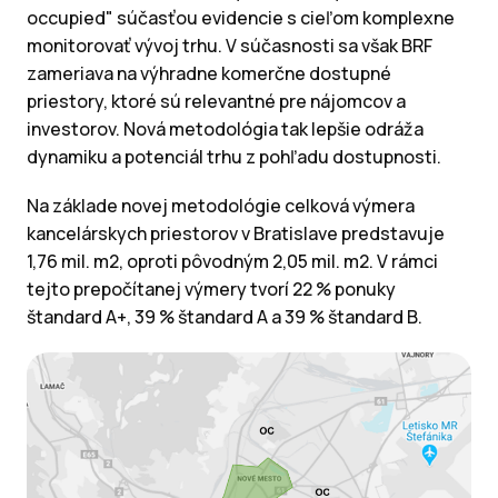
occupied" súčasťou evidencie s cieľom komplexne
monitorovať vývoj trhu. V súčasnosti sa však BRF
zameriava na výhradne komerčne dostupné
priestory, ktoré sú relevantné pre nájomcov a
investorov. Nová metodológia tak lepšie odráža
dynamiku a potenciál trhu z pohľadu dostupnosti.
Na základe novej metodológie celková výmera
kancelárskych priestorov v Bratislave predstavuje
1,76 mil. m2, oproti pôvodným 2,05 mil. m2. V rámci
tejto prepočítanej výmery tvorí 22 % ponuky
štandard A+, 39 % štandard A a 39 % štandard B.