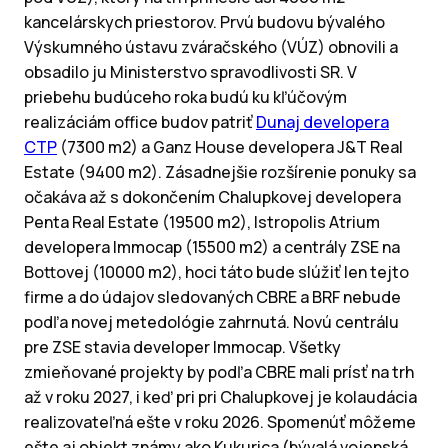
kancelárskych priestorov. Prvú budovu bývalého
Výskumného ústavu zváračského (VÚZ) obnovili a
obsadilo ju Ministerstvo spravodlivosti SR. V
priebehu budúceho roka budú ku kľúčovým
realizáciám office budov patriť
Dunaj developera
CTP
(7300 m2) a Ganz House developera J&T Real
Estate (9400 m2). Zásadnejšie rozšírenie ponuky sa
očakáva až s dokončením Chalupkovej developera
Penta Real Estate (19500 m2), Istropolis Atrium
developera Immocap (15500 m2) a centrály ZSE na
Bottovej (10000 m2), hoci táto bude slúžiť len tejto
firme a do údajov sledovaných CBRE a BRF nebude
podľa novej metedológie zahrnutá. Novú centrálu
pre ZSE stavia developer Immocap. Všetky
zmieňované projekty by podľa CBRE mali prísť na trh
až v roku 2027, i keď pri pri Chalupkovej je kolaudácia
realizovateľná ešte v roku 2026. Spomenúť môžeme
ešte aj objekt známy ako Kukurica (bývalá vojenská