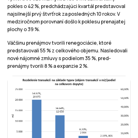
pokles o 42 %, predchádzajúci kvartál predstavoval
najsilnejší prvý štvrťrok za posledných 10 rokov. V
medziročnom porovnaní došlo k poklesu prenajatej
plochy o 39 %.
Väčšinu prenájmov tvorili renegociácie, ktoré
predstavovali 55 % z celkového objemu. Nasledovali
nové nájomné zmluvy s podielom 35 %, pred-
prenájmy tvorili 8 % a expanzie 2 %.