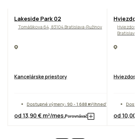
ODPORÚČAME
ODPORÚČAM
Lakeside Park 02
Hviezdos
Tomášikova 64, 83104 Bratislava-Ružinov
Hviezdosl
Bratislava
Kancelárske priestory
Hviezdosla
Dostupné výmery: 90 - 1 688 m²
Ihneď
Dostu
od 13,90 € m²/mes.
od 10,00
Porovnávač