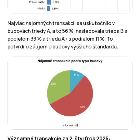
Najviac nájomných transakcií sa uskutočnilo v
budovách triedy A, a to 56 %, nasledovala trieda B s
podielom 33 % a trieda A+ s podielom 11 %. To
potvrdilo záujem o budovy vyššieho štandardu.
Významné transakcie za 2. štvrťrok 2025: