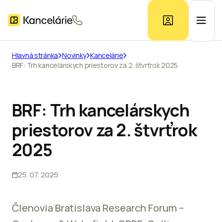
Hlavná stránka
Novinky
Kancelárie
BRF: Trh kancelárskych priestorov za 2. štvrťrok 2025
Ponuka kancelárií
Prieskum trhu
BRF: Trh kancelárskych
priestorov za 2. štvrťrok
Kontakt
2025
25. 07. 2025
Inzerát
Členovia Bratislava Research Forum –