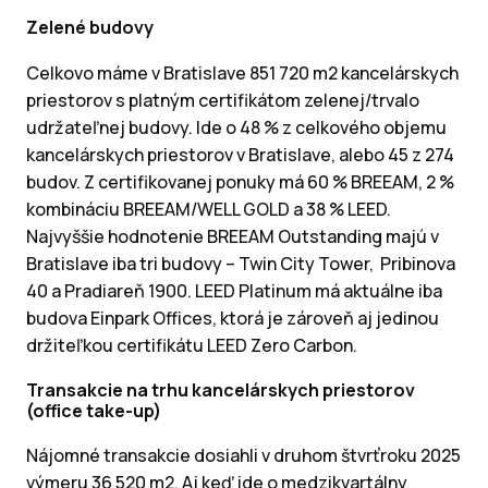
Zelené budovy
Celkovo máme v Bratislave 851 720 m2 kancelárskych
priestorov s platným certifikátom zelenej/trvalo
udržateľnej budovy. Ide o 48 % z celkového objemu
kancelárskych priestorov v Bratislave, alebo 45 z 274
budov. Z certifikovanej ponuky má 60 % BREEAM, 2 %
kombináciu BREEAM/WELL GOLD a 38 % LEED.
Najvyššie hodnotenie BREEAM Outstanding majú v
Bratislave iba tri budovy – Twin City Tower, Pribinova
40 a Pradiareň 1900. LEED Platinum má aktuálne iba
budova Einpark Offices, ktorá je zároveň aj jedinou
držiteľkou certifikátu LEED Zero Carbon.
Transakcie na trhu kancelárskych priestorov
(office take-up)
Nájomné transakcie dosiahli v druhom štvrťroku 2025
výmeru 36 520 m2. Aj keď ide o medzikvartálny