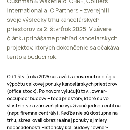
Cushman & Wakefield, CBRE, Colliers
International a iO Partners – zverejnili
svoje výsledky trhu kancelárskych
priestorov za 2. štvrťrok 2025. V závere
článku prinášame prehľad kancelárskych
projektov, ktorých dokončenie sa očakáva
tento a budúci rok.
Od 1. štvrťroka 2025 sa zavádza nová metodológia
výpočtu celkovej ponuky kancelárskych priestorov
(office stock). Po novom vylučujú tzv. „owner-
occupied“ budovy – teda priestory, ktoré sú vo
vlastníctve a zároveň plne využívané jednou entitou
(napr. firemné centrály). Keďže nie sú dostupné na
trhu, skresľovali obraz reálnej ponuky aj miery
neobsadenosti.Historicky boli budovy "owner-