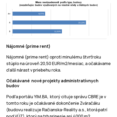
Nájomné (prime rent)
Nájomné (prime rent) oproti minulému štvrťroku
stúplo na úroveň 20,50 EUR/m2/mesiac, a očakávame
ďalší nárast v priebehu roka.
Očakávané nové projekty administratívnych
budov
Podľa portálu YIM.BA, ktorý cituje správu CBRE je v
tomto roku je očakávané dokončenie Zváračáku
(budovu realizuje Račianska-Reality a.s., ktorá patrí
pod VÚZ), ktorý na trh prinesie asi 4000 m2