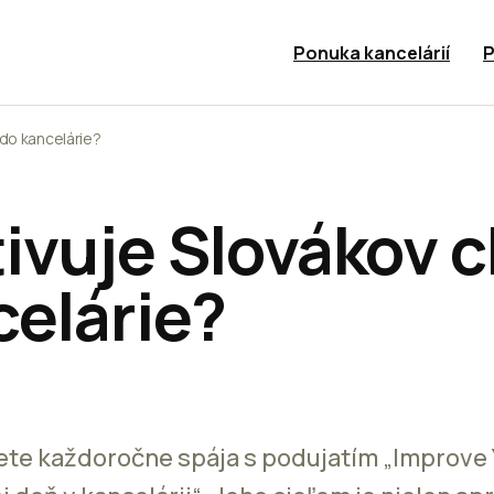
Ponuka kancelárií
P
do kancelárie?
ivuje Slovákov c
celárie?
vete každoročne spája s podujatím „Improve 