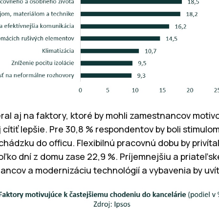
al aj na faktory, ktoré by mohli zamestnancov motivov
j cítiť lepšie. Pre 30,8 % respondentov by boli stimul
chádzku do officu. Flexibilnú pracovnú dobu by privít
ľko dní z domu zase 22,9 %. Príjemnejšiu a priateľsk
ancov a modernizáciu technológií a vybavenia by uvít