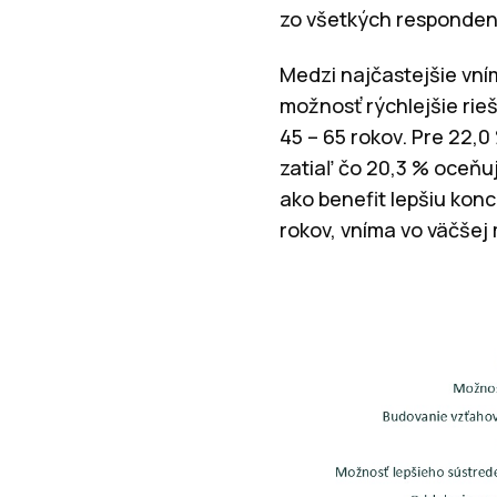
zo všetkých responden
Medzi najčastejšie vním
možnosť rýchlejšie rieš
45 – 65 rokov. Pre 22,
zatiaľ čo 20,3 % oceňu
ako benefit lepšiu konc
rokov, vníma vo väčšej 