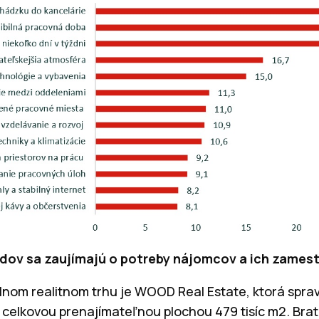
budov sa zaujímajú o potreby nájomcov a ich zame
álnom realitnom trhu je WOOD Real Estate, ktorá spra
celkovou prenajímateľnou plochou 479 tisíc m2. Brat