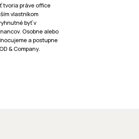
 tvoria práve office
ším vlastníkom
vyhnutné byť v
stnancov. Osobne alebo
odnocujeme a postupne
WOOD & Company.