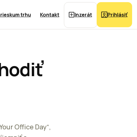
rieskum trhu
Kontakt
Inzerát
Prihlásiť
hodiť
Your Office Day“,