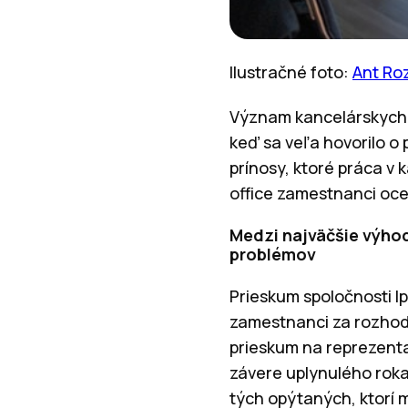
Ilustračné foto:
Ant Ro
Význam kancelárskych p
keď sa veľa hovorilo o
prínosy, ktoré práca v 
office zamestnanci oce
Medzi najväčšie výhody
problémov
Prieskum spoločnosti I
zamestnanci za rozhodu
prieskum na reprezenta
závere uplynulého roka
tých opýtaných, ktorí m