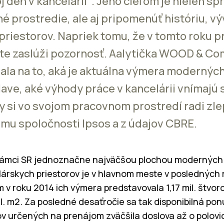
j deň v kancelárii“. Jeho cieľom je nielen sp
é prostredie, ale aj pripomenúť históriu, vý
priestorov. Napriek tomu, že v tomto roku p
ite zaslúži pozornosť. Aalytička WOOD & Co
la na to, aká je aktuálna výmera modernýc
lave, aké výhody práce v kancelárii vnímajú
y si vo svojom pracovnom prostredí radi zlep
mu spoločnosti Ipsos a z údajov CBRE.
v rámci SR jednoznačne najväčšou plochou moderných
árskych priestorov je v hlavnom meste v posledných
 v roku 2014 ich výmera predstavovala 1,17 mil. štvor
mil. m2. Za posledné desaťročie sa tak disponibilná p
v určených na prenájom zväčšila doslova až o polovi