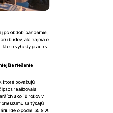
aj po období pandémie,
meru budov, ale najmä o
m, ktoré výhody práce v
lejšie riešenie
, ktoré považujú
Ipsos realizovala
rších ako 18 rokov v
 prieskumu sa týkajú
ii. Ide o podiel 35,9 %