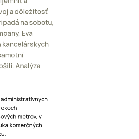
ríjemniť a
voj a dôležitosť
ripadá na sobotu,
mpany, Eva
h kancelárskych
 samotní
šili. Analýza
 administratívnych
 rokoch
cových metrov, v
onuka komerčných
cu.