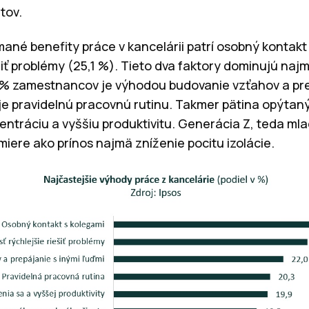
tov.
ané benefity práce v kancelárii patrí osobný kontakt
iť problémy (25,1 %). Tieto dva faktory dominujú naj
0 % zamestnancov je výhodou budovanie vzťahov a pre
je pravidelnú pracovnú rutinu. Takmer pätina opýtan
entráciu a vyššiu produktivitu. Generácia Z, teda mla
miere ako prínos najmä zníženie pocitu izolácie.