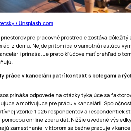
zetsky / Unsplash.com
riestorov pre pracovné prostredie zostáva dôležitý 
 práci z domu. Nejde pritom iba o samotnú rastúcu vý
kancelárii prináša. Je preto kľúčové mať prehľad o to
ňujú.
 práce v kancelárii patrí kontakt s kolegami a rých
psos prináša odpovede na otázky týkajúce sa faktorov
júce a motivujúce pre prácu v kancelárii. Spoločnosť 
tívnej vzorke 1 026 respondentov a respondentiek sta
 pomocou on-line zberu dát. Nižšie uvedené výsledky
ajú zamestnanie, v ktorom sa bežne pracuje v kancelár