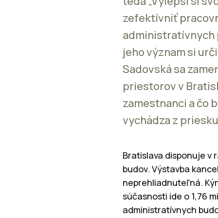
teda „Vylepši si svo
zefektívniť pracovn
administratívnych 
jeho význam si urč
Sadovská sa zamera
priestorov v Bratis
zamestnanci a čo b
vychádza z priesku
Bratislava disponuje 
budov. Výstavba kancel
neprehliadnuteľná. Kým
súčasnosti ide o 1,76 
administratívnych budo