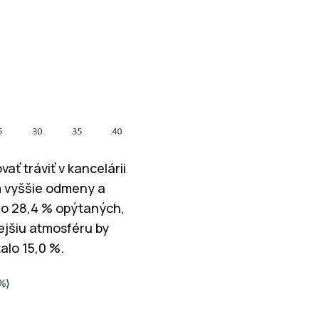
ať tráviť v kancelárii
om vyššie odmeny a
alo 28,4 % opýtaných,
ejšiu atmosféru by
alo 15,0 %.