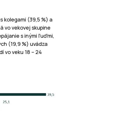
 s kolegami (39,5 %) a
mä vo vekovej skupine
pájanie s inými ľuďmi,
ých (19,9 %) uvádza
dí vo veku 18 – 24