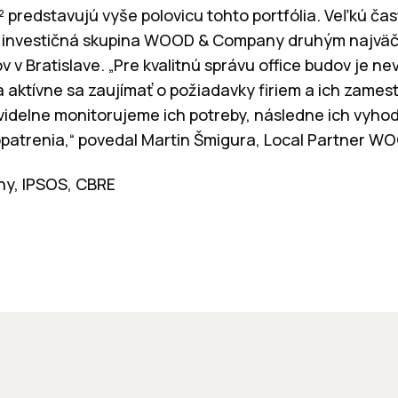
² predstavujú vyše polovicu tohto portfólia. Veľkú časť
 investičná skupina WOOD & Company druhým najväč
 v Bratislave. „Pre kvalitnú správu office budov je ne
 aktívne sa zaujímať o požiadavky firiem a ich zame
videlne monitorujeme ich potreby, následne ich vyh
opatrenia,“ povedal Martin Šmigura, Local Partner 
y, IPSOS, CBRE