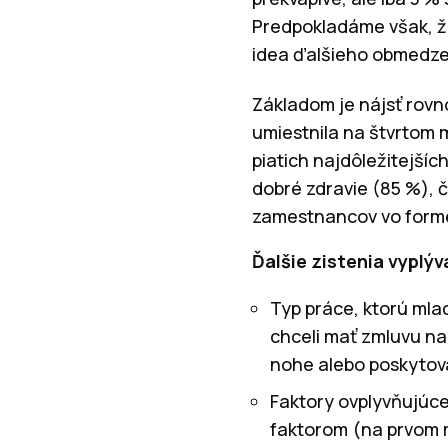
Predpokladáme však, že
idea ďalšieho obmedzen
Základom je nájsť rovn
umiestnila na štvrtom 
piatich najdôležitejšíc
dobré zdravie (85 %),
zamestnancov vo forme
Ďalšie zistenia vypl
Typ práce, ktorú mla
chceli mať zmluvu na
nohe alebo poskytova
Faktory ovplyvňujúce
faktorom (na prvom m