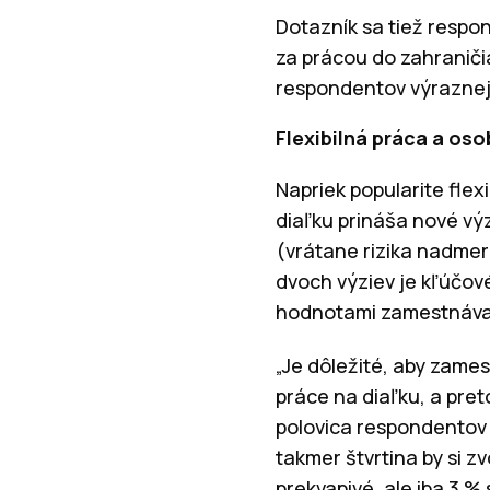
Dotazník sa tiež respo
za prácou do zahraniči
respondentov výraznejš
Flexibilná práca a os
Napriek popularite fle
diaľku prináša nové vý
(vrátane rizika nadmer
dvoch výziev je kľúčové
hodnotami zamestnáva
„Je dôležité, aby zame
práce na diaľku, a pret
polovica respondentov 
takmer štvrtina by si z
prekvapivé, ale iba 3 %