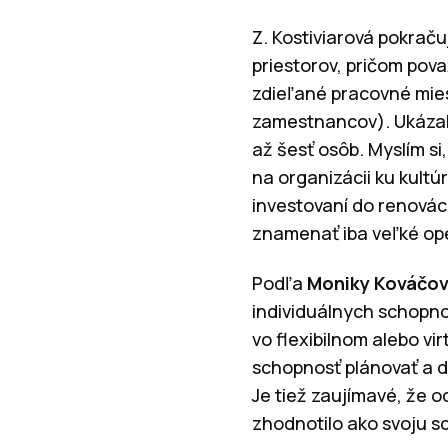
Z. Kostiviarová pokraču
priestorov, pričom pov
zdieľané pracovné mies
zamestnancov). Ukázalo
až šesť osôb. Myslím s
na organizácii ku kultú
investovaní do renováci
znamenať iba veľké ope
Podľa
Moniky Kováčov
individuálnych schopnos
vo flexibilnom alebo v
schopnosť plánovať a do
Je tiež zaujímavé, že 
zhodnotilo ako svoju 