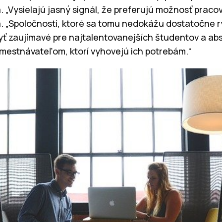
„Vysielajú jasný signál, že preferujú možnosť pracova
a. „Spoločnosti, ktoré sa tomu nedokážu dostatočne rý
 zaujímavé pre najtalentovanejších študentov a abso
amestnávateľom, ktorí vyhovejú ich potrebám.“