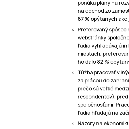
ponúka plány na rozv
na odchod zo zamestn
67 % opýtaných ako 
Preferovaný spôsob k
webstránky spoločnos
ľudia vyhľadávajú i
miestach, preferova
ho dalo 82 % opýtan
Túžba pracovať v iný
za prácou do zahrani
prečo sú veľké medz
respondentov), pred
spoločnosťami. Prácu
ľudia hľadajú na zači
Názory na ekonomiku 