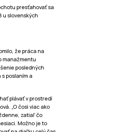
 ochotu presťahovať sa
8 u slovenských
omilo, že práca na
ého manažmentu
iešenie posledných
 s poslaním a
ať plávať v prostredí
ová. „O čosi viac ako
ždenne, zatiaľ čo
mesiaci. Možno je to
vať na diaľku celý čas.