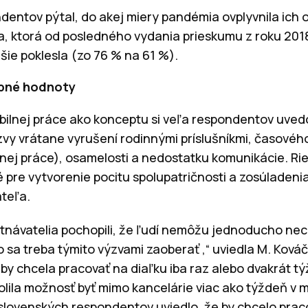
ndentov pýtal, do akej miery pandémia ovplyvnila ich
a, ktorá od posledného vydania prieskumu z roku 201
ie poklesla (zo 76 % na 61 %).
obné hodnoty
xibilnej práce ako konceptu si veľa respondentov uved
zvy vrátane vyrušení rodinnými príslušníkmi, časov
nej práce), osamelosti a nedostatku komunikácie. R
 pre vytvorenie pocitu spolupatričnosti a zosúladenia
teľa.
stnávatelia pochopili, že ľudí nemôžu jednoducho nech
o sa treba týmito výzvami zaoberať ,“ uviedla M. Kováč
by chcela pracovať na diaľku iba raz alebo dvakrát tý
volila možnosť byť mimo kancelárie viac ako týždeň v 
 slovenských respondentov uviedlo, že by chcelo praco