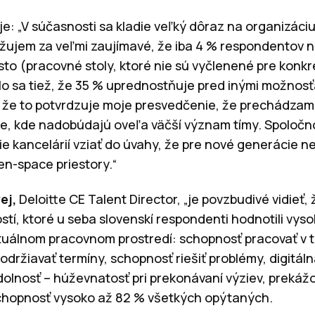
je: „V súčasnosti sa kladie veľký dôraz na organizác
ažujem za veľmi zaujímavé, že iba 4 % respondentov 
to (pracovné stoly, ktoré nie sú vyčlenené pre konk
 sa tiež, že 35 % uprednostňuje pred inými možnosť
i, že to potvrdzuje moje presvedčenie, že prechádzam
re, kde nadobúdajú oveľa väčší význam tímy. Spoločnost
e kancelárií vziať do úvahy, že pre nové generácie nem
n-space priestory.“
ej,
Deloitte CE Talent Director, „je povzbudivé vidieť
tí, ktoré u seba slovenskí respondenti hodnotili vys
irtuálnom pracovnom prostredí: schopnosť pracovať v t
držiavať termíny, schopnosť riešiť problémy, digitál
odolnosť – húževnatosť pri prekonávaní výziev, prekáž
schopnosť vysoko až 82 % všetkých opýtaných.