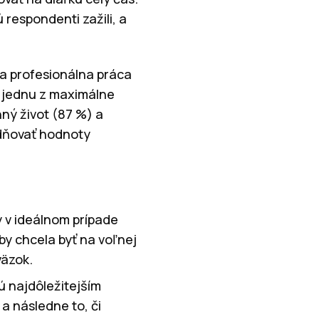
respondenti zažili, a
sa profesionálna práca
o jednu z maximálne
nný život (87 %) a
adňovať hodnoty
y v ideálnom prípade
by chcela byť na voľnej
väzok.
ú najdôležitejším
a následne to, či