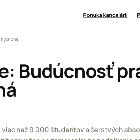
Ponuka kancelárií
P
 hybridná
te: Budúcnosť pr
ná
z viac než 9 000 študentov a čerstvých abs