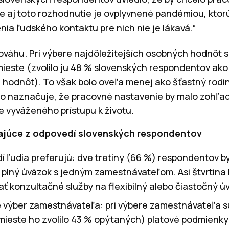
 aj toto rozhodnutie je ovplyvnené pandémiou, ktorú 
ia ľudského kontaktu pre nich nie je lákavá.“
ováhu. Pri výbere najdôležitejších osobných hodnôt 
mieste (zvolilo ju 48 % slovenských respondentov ak
h hodnôt). To však bolo oveľa menej ako šťastný rodi
 čo naznačuje, že pracovné nastavenie by malo zohľ
 vyváženého prístupu k životu.
ývajúce z odpovedí slovenských respondentov
dí ľudia preferujú: dve tretiny (66 %) respondentov b
 plný úväzok s jedným zamestnávateľom. Asi štvrtina 
ť konzultačné služby na flexibilný alebo čiastočný ú
 výber zamestnávateľa: pri výbere zamestnávateľa s
ieste ho zvolilo 43 % opýtaných) platové podmienky 