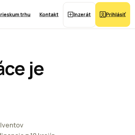
rieskum trhu
Kontakt
Inzerát
Prihlásiť
áce je
olventov