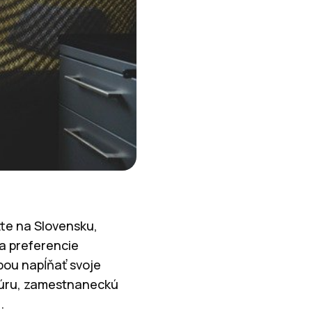
tte na Slovensku,
a preferencie
bou napĺňať svoje
ltúru, zamestnaneckú
.