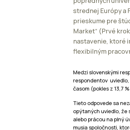
popredných univerz
strednej Európy a F
prieskume pre štúd
Market“ (Prvé krok
nastavenie, ktoré 
flexibilným pracov
Medzi slovenskými resp
respondentov uviedlo, 
časom (pokles z 13,7 %
Tieto odpovede sa neza
opýtaných uviedlo, že 
alebo prácou na plný ú
musia spoločnosti, ktor