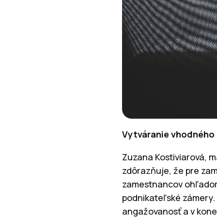
Vytváranie vhodného 
Zuzana Kostiviarová, ma
zdôrazňuje, že pre zam
zamestnancov ohľadom p
podnikateľské zámery.
angažovanosť a v kone