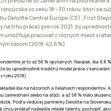
ít prevažne so zameraním na podnikanie a fi
rancúzska vo veku 18 – 30 rokov, ktorí sa zúč
iu Deloitte Central Europe (CE) „First Steps
y na trhu práce) pre rok 2021, by uprednost
im umožňuje pracovať z rôznych miest vrát
ným časom (2018: 42,6 %).
ondentmi je to až 56 % opýtaných. Naopak, iba 9,8 
že by uprednostnili tradičný model práce v kancelár
 v roku 2018).
kladali iba na názoroch a želaniach respondentov. 
sú zamestnaní alebo na stáži, a až 58 % malo skúse
väzok. Podľa vedúcej partnerky Deloitte na Slovensk
é chcú prilákať najlepšie mladé talenty, pochopiť, ako