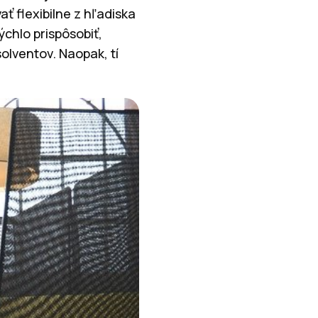
ť flexibilne z hľadiska
chlo prispôsobiť,
lventov. Naopak, tí