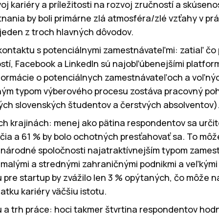
oj kariéry a príležitosti na rozvoj zručností a skúse
ania by boli primárne zlá atmosféra/zlé vzťahy v prác
jeden z troch hlavných dôvodov.
ontaktu s potenciálnymi zamestnávateľmi: zatiaľ čo 
tí, Facebook a LinkedIn sú najobľúbenejšími platfor
nformácie o potenciálnych zamestnávateľoch a voľn
ným typom výberového procesu zostáva pracovný poh
ých slovenských študentov a čerstvých absolventov)
ch krajinách: menej ako pätina respondentov sa urči
čia a 61 % by bolo ochotných presťahovať sa. To môž
inárodné spoločnosti najatraktívnejším typom zames
 malými a strednými zahraničnými podnikmi a veľkým
 pre startup by zvážilo len 3 % opýtaných, čo môže n
atku kariéry väčšiu istotu.
a trh práce: hoci takmer štvrtina respondentov hodno