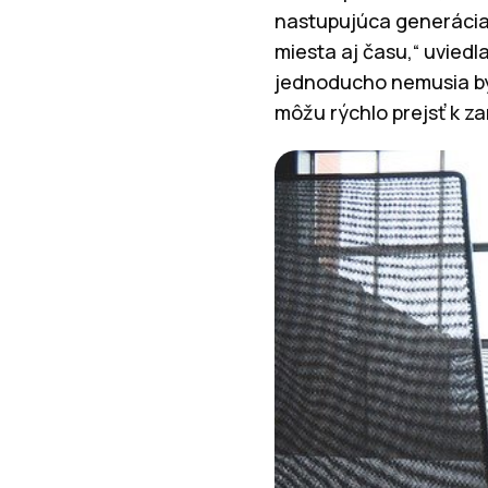
nastupujúca generácia. 
miesta aj času,“ uviedl
jednoducho nemusia byť
môžu rýchlo prejsť k z