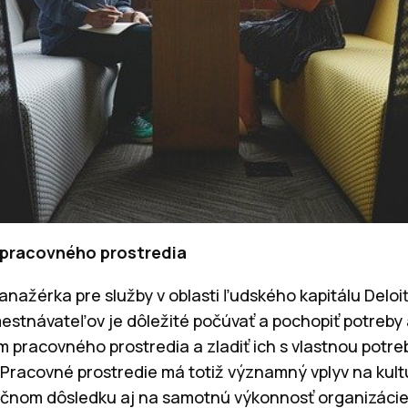
pracovného prostredia
nažérka pre služby v oblasti ľudského kapitálu Deloi
estnávateľov je dôležité počúvať a pochopiť potreby 
racovného prostredia a zladiť ich s vlastnou potre
 Pracovné prostredie má totiž významný vplyv na ku
čnom dôsledku aj na samotnú výkonnosť organizácie