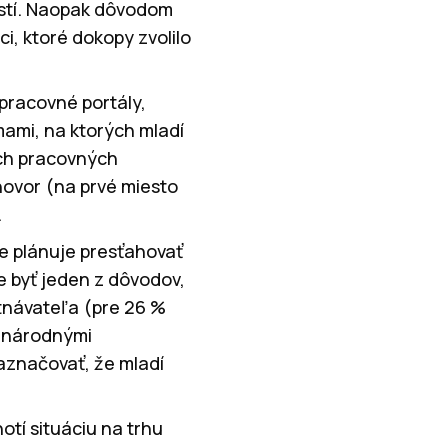
ností. Naopak dôvodom
i, ktoré dokopy zvolilo
pracovné portály,
mami, na ktorých mladí
ých pracovných
ovor (na prvé miesto
.
te plánuje presťahovať
e byť jeden z dôvodov,
tnávateľa (pre 26 %
i národnými
aznačovať, že mladí
tí situáciu na trhu