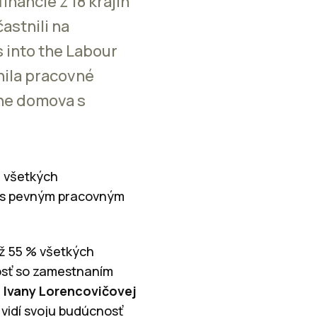
nancie z 18 krajín
astnili na
 into the Labour
nila pracovné
ane domova s
% všetkých
ii s pevným pracovným
Až 55 % všetkých
nosť so zamestnaním
u
Ivany Lorencovičovej
 vidí svoju budúcnosť