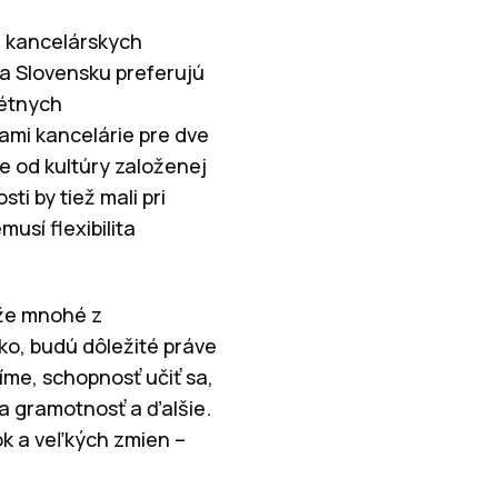
iu kancelárskych
na Slovensku preferujú
rétnych
ami kancelárie pre dve
e od kultúry založenej
i by tiež mali pri
usí flexibilita
, že mnohé z
oko, budú dôležité práve
íme, schopnosť učiť sa,
na gramotnosť a ďalšie.
ok a veľkých zmien –