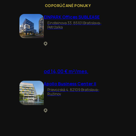
ODPORÚČANÉ PONUKY
EINPARK Offices SUBLEASE
Einsteinova 33, 85101 Bratislava-
Petržalka
od 14,00 € m²/mes.
Apollo Business Center II
Prievozská 4, 82109 Bratislava-
Ružinov