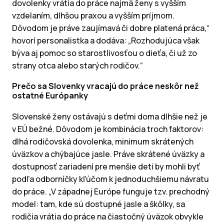
dovolenky vrátia do práce najmä ženy s vyšším
vzdelaním, dlhšou praxou a vyšším príjmom.
Dôvodom je práve zaujímavá či dobre platená práca,“
hovorí personalistka a dodáva: „Rozhodujúca však
býva aj pomoc so starostlivosťou o dieťa, či už zo
strany otca alebo starých rodičov.“
Prečo sa Slovenky vracajú do práce neskôr než
ostatné Európanky
Slovenské ženy ostávajú s deťmi doma dlhšie než je
v EÚ bežné. Dôvodom je kombinácia troch faktorov:
dlhá rodičovská dovolenka, minimum skrátených
úväzkov a chýbajúce jasle. Práve skrátené úväzky a
dostupnosť zariadení pre menšie deti by mohli byť
podľa odborníčky kľúčom k jednoduchšiemu návratu
do práce. „V západnej Európe funguje tzv. prechodný
model: tam, kde sú dostupné jasle a škôlky, sa
rodičia vrátia do práce na čiastočný úväzok obvykle