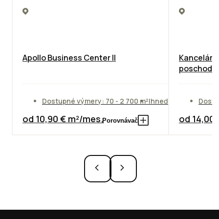
Apollo Business Center II
Kancelárie
poschodie
Dostupné výmery: 70 - 2 700 m²
Ihneď
Dostu
od 10,90 € m²/mes.
od 14,00
Porovnávač