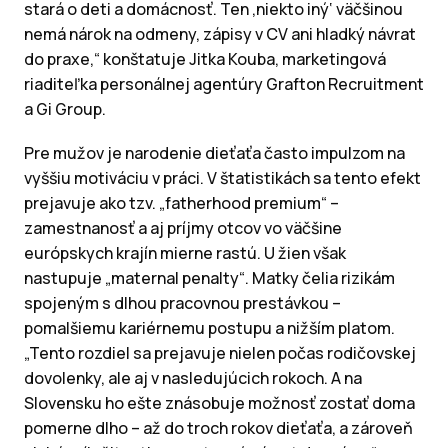
stará o deti a domácnosť. Ten ‚niekto iný‘ väčšinou
nemá nárok na odmeny, zápisy v CV ani hladký návrat
do praxe,“ konštatuje Jitka Kouba, marketingová
riaditeľka personálnej agentúry Grafton Recruitment
a Gi Group.
Pre mužov je narodenie dieťaťa často impulzom na
vyššiu motiváciu v práci. V štatistikách sa tento efekt
prejavuje ako tzv. „fatherhood premium“ –
zamestnanosť a aj príjmy otcov vo väčšine
európskych krajín mierne rastú. U žien však
nastupuje „maternal penalty“. Matky čelia rizikám
spojeným s dlhou pracovnou prestávkou –
pomalšiemu kariérnemu postupu a nižším platom.
„Tento rozdiel sa prejavuje nielen počas rodičovskej
dovolenky, ale aj v nasledujúcich rokoch. A na
Slovensku ho ešte znásobuje možnosť zostať doma
pomerne dlho – až do troch rokov dieťaťa, a zároveň