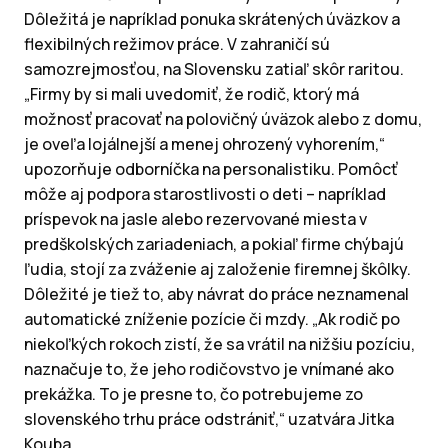
Dôležitá je napríklad ponuka skrátených úväzkov a
flexibilných režimov práce. V zahraničí sú
samozrejmosťou, na Slovensku zatiaľ skôr raritou.
„Firmy by si mali uvedomiť, že rodič, ktorý má
možnosť pracovať na polovičný úväzok alebo z domu,
je oveľa lojálnejší a menej ohrozený vyhorením,“
upozorňuje odborníčka na personalistiku. Pomôcť
môže aj podpora starostlivosti o deti – napríklad
príspevok na jasle alebo rezervované miesta v
predškolských zariadeniach, a pokiaľ firme chýbajú
ľudia, stojí za zváženie aj založenie firemnej škôlky.
Dôležité je tiež to, aby návrat do práce neznamenal
automatické zníženie pozície či mzdy. „Ak rodič po
niekoľkých rokoch zistí, že sa vrátil na nižšiu pozíciu,
naznačuje to, že jeho rodičovstvo je vnímané ako
prekážka. To je presne to, čo potrebujeme zo
slovenského trhu práce odstrániť,“ uzatvára Jitka
Kouba.