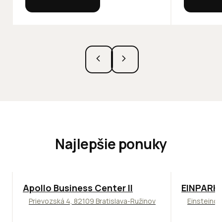
Najlepšie ponuky
TOP
NOVINKA
ODPORÚČAME
TOP
ODPO
Apollo Business Center II
EINPARK 
Prievozská 4, 82109 Bratislava-Ružinov
Einsteinov