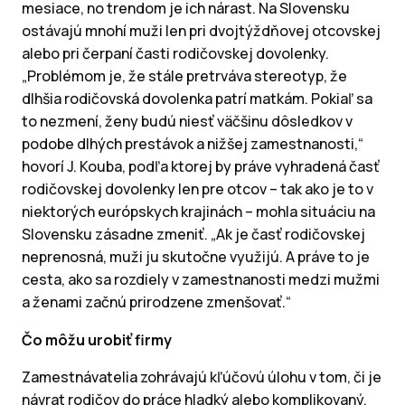
mesiace, no trendom je ich nárast. Na Slovensku
ostávajú mnohí muži len pri dvojtýždňovej otcovskej
alebo pri čerpaní časti rodičovskej dovolenky.
„Problémom je, že stále pretrváva stereotyp, že
dlhšia rodičovská dovolenka patrí matkám. Pokiaľ sa
to nezmení, ženy budú niesť väčšinu dôsledkov v
podobe dlhých prestávok a nižšej zamestnanosti,“
hovorí J. Kouba, podľa ktorej by práve vyhradená časť
rodičovskej dovolenky len pre otcov – tak ako je to v
niektorých európskych krajinách – mohla situáciu na
Slovensku zásadne zmeniť. „Ak je časť rodičovskej
neprenosná, muži ju skutočne využijú. A práve to je
cesta, ako sa rozdiely v zamestnanosti medzi mužmi
a ženami začnú prirodzene zmenšovať.“
Čo môžu urobiť firmy
Zamestnávatelia zohrávajú kľúčovú úlohu v tom, či je
návrat rodičov do práce hladký alebo komplikovaný.