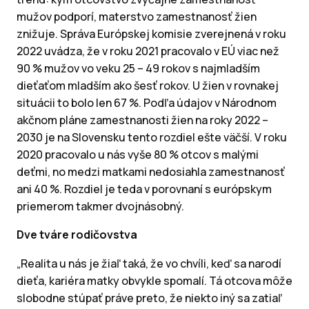
mužov podporí, materstvo zamestnanosť žien
znižuje. Správa Európskej komisie zverejnená v roku
2022 uvádza, že v roku 2021 pracovalo v EÚ viac než
90 % mužov vo veku 25 – 49 rokov s najmladším
dieťaťom mladším ako šesť rokov. U žien v rovnakej
situácii to bolo len 67 %. Podľa údajov v Národnom
akčnom pláne zamestnanosti žien na roky 2022 –
2030 je na Slovensku tento rozdiel ešte väčší. V roku
2020 pracovalo u nás vyše 80 % otcov s malými
deťmi, no medzi matkami nedosiahla zamestnanosť
ani 40 %. Rozdiel je teda v porovnaní s európskym
priemerom takmer dvojnásobný.
Dve tváre rodičovstva
„Realita u nás je žiaľ taká, že vo chvíli, keď sa narodí
dieťa, kariéra matky obvykle spomalí. Tá otcova môže
slobodne stúpať práve preto, že niekto iný sa zatiaľ