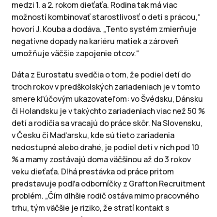
medzi 1. a 2. rokom dieťaťa. Rodina tak má viac
možností kombinovať starostlivosť o deti s prácou,“
hovorí J. Kouba a dodáva. „Tento systém zmierňuje
negatívne dopady na kariéru matiek a zároveň
umožňuje väčšie zapojenie otcov.“
Dáta z Eurostatu svedčia o tom, že podiel detí do
troch rokov v predškolských zariadeniach je v tomto
smere kľúčovým ukazovateľom: vo Švédsku, Dánsku
či Holandsku je v takýchto zariadeniach viac než 50 %
detí a rodičia sa vracajú do práce skôr. Na Slovensku,
v Česku či Maďarsku, kde sú tieto zariadenia
nedostupné alebo drahé, je podiel detí v nich pod 10
% a mamy zostávajú doma väčšinou až do 3 rokov
veku dieťaťa. Dlhá prestávka od práce pritom
predstavuje podľa odborníčky z Grafton Recruitment
problém. „Čím dlhšie rodič ostáva mimo pracovného
trhu, tým väčšie je riziko, že stratí kontakt s