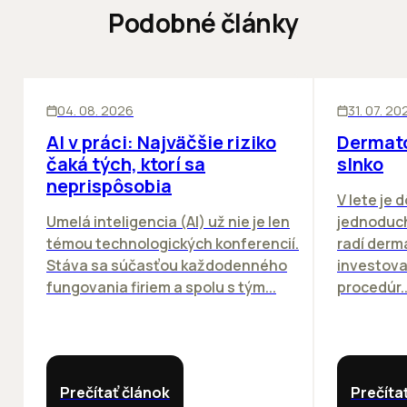
Podobné články
ĽUDIA
INOVÁCIE
ĽUDIA
04. 08. 2026
31. 07. 20
AI v práci: Najväčšie riziko
Dermato
čaká tých, ktorí sa
slnko
neprispôsobia
V lete je 
Umelá inteligencia (AI) už nie je len
jednoduch
témou technologických konferencií.
radí derm
Stáva sa súčasťou každodenného
investova
fungovania firiem a spolu s tým...
procedúr..
Prečítať článok
Prečíta