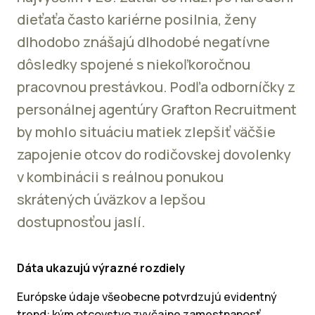
dieťaťa často kariérne posilnia, ženy
dlhodobo znášajú dlhodobé negatívne
dôsledky spojené s niekoľkoročnou
pracovnou prestávkou. Podľa odborníčky z
personálnej agentúry Grafton Recruitment
by mohlo situáciu matiek zlepšiť väčšie
zapojenie otcov do rodičovskej dovolenky
v kombinácii s reálnou ponukou
skrátených úväzkov a lepšou
dostupnosťou jaslí.
Dáta ukazujú výrazné rozdiely
Európske údaje všeobecne potvrdzujú evidentný
trend: kým otcovstvo zvyčajne zamestnanosť