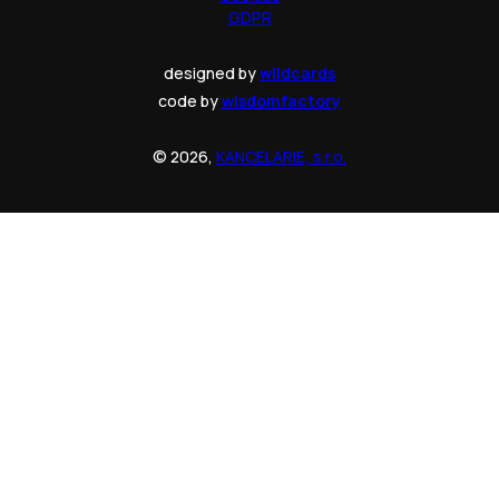
GDPR
designed by
wildcards
code by
wisdomfactory
© 2026,
KANCELARIE, s.r.o.