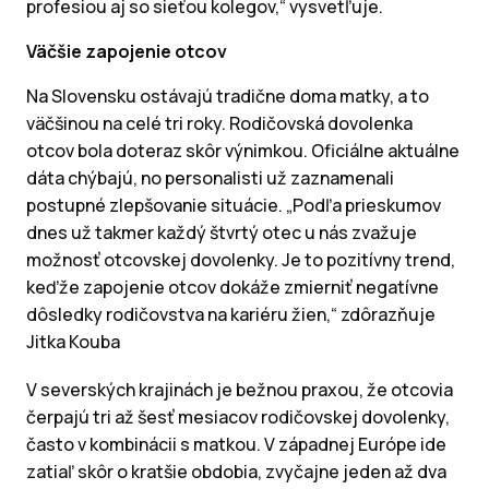
profesiou aj so sieťou kolegov,“ vysvetľuje.
Väčšie zapojenie otcov
Na Slovensku ostávajú tradične doma matky, a to
väčšinou na celé tri roky. Rodičovská dovolenka
otcov bola doteraz skôr výnimkou. Oficiálne aktuálne
dáta chýbajú, no personalisti už zaznamenali
postupné zlepšovanie situácie. „Podľa prieskumov
dnes už takmer každý štvrtý otec u nás zvažuje
možnosť otcovskej dovolenky. Je to pozitívny trend,
keďže zapojenie otcov dokáže zmierniť negatívne
dôsledky rodičovstva na kariéru žien,“ zdôrazňuje
Jitka Kouba
V severských krajinách je bežnou praxou, že otcovia
čerpajú tri až šesť mesiacov rodičovskej dovolenky,
často v kombinácii s matkou. V západnej Európe ide
zatiaľ skôr o kratšie obdobia, zvyčajne jeden až dva