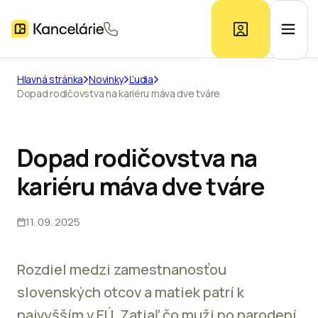
Hlavná stránka
Novinky
Ľudia
Dopad rodičovstva na kariéru máva dve tváre
Ponuka kancelárií
Prieskum trhu
Dopad rodičovstva na
kariéru máva dve tváre
Kontakt
11. 09. 2025
Inzerát
Rozdiel medzi zamestnanosťou
slovenských otcov a matiek patrí k
najvyšším v EÚ. Zatiaľ čo muži po narodení