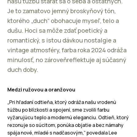
našu túžbu starať sa o seba a ostatných.
Je to zamatovo jemný broskyňový tón,
ktorého „duch“ obohacuje myseľ, telo a
dušu. Hoci sa môže zdať poetický a
romantický, s istou dávkou nostalgie a
vintage atmosféry, farba roka 2024 odráža
minulosť, no zároveňreflektuje aj súčasný
duch doby.
Medzi ružovou a oranžovou
„Pri hľadaní odtieňa, ktorý odráža našu vrodenú
túžbu po blízkosti a spojení, sme zvolili farbu
vyžarujúcu teplo a modernú eleganciu. Odtieň, ktorý
rezonuje so súcitom, ponúka objatie a bez námahy
spája nové, mladé s nadčasovým,“ povedala Lee