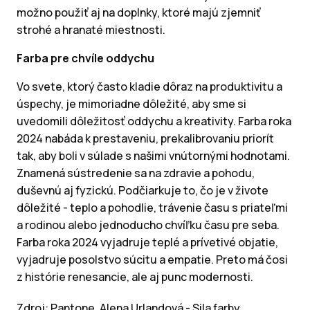
možno použiť aj na doplnky, ktoré majú zjemniť
strohé a hranaté miestnosti.
Farba pre chvíle oddychu
Vo svete, ktorý často kladie dôraz na produktivitu a
úspechy, je mimoriadne dôležité, aby sme si
uvedomili dôležitosť oddychu a kreativity. Farba roka
2024 nabáda k prestaveniu, prekalibrovaniu priorít
tak, aby boli v súlade s našimi vnútornými hodnotami.
Znamená sústredenie sa na zdravie a pohodu,
duševnú aj fyzickú. Podčiarkuje to, čo je v živote
dôležité - teplo a pohodlie, trávenie času s priateľmi
a rodinou alebo jednoducho chvíľku času pre seba.
Farba roka 2024 vyjadruje teplé a prívetivé objatie,
vyjadruje posolstvo súcitu a empatie. Preto má čosi
z histórie renesancie, ale aj punc modernosti.
Zdroj: Pantone, Alena Urlandová - Sila farby,