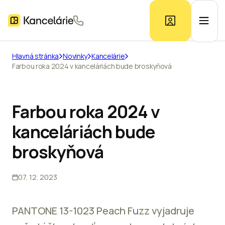
Hlavná stránka
Novinky
Kancelárie
Farbou roka 2024 v kanceláriách bude broskyňová
Ponuka kancelárií
Prieskum trhu
Farbou roka 2024 v
kanceláriách bude
Kontakt
broskyňová
07. 12. 2023
Inzerát
PANTONE 13-1023 Peach Fuzz vyjadruje