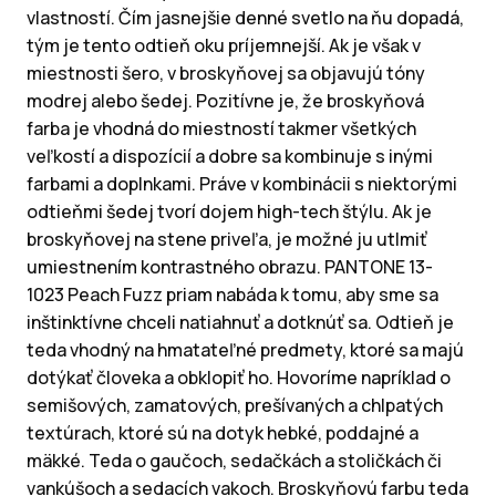
vlastností. Čím jasnejšie denné svetlo na ňu dopadá,
tým je tento odtieň oku príjemnejší. Ak je však v
miestnosti šero, v broskyňovej sa objavujú tóny
modrej alebo šedej. Pozitívne je, že broskyňová
farba je vhodná do miestností takmer všetkých
veľkostí a dispozícií a dobre sa kombinuje s inými
farbami a doplnkami. Práve v kombinácii s niektorými
odtieňmi šedej tvorí dojem high-tech štýlu. Ak je
broskyňovej na stene priveľa, je možné ju utlmiť
umiestnením kontrastného obrazu. PANTONE 13-
1023 Peach Fuzz priam nabáda k tomu, aby sme sa
inštinktívne chceli natiahnuť a dotknúť sa. Odtieň je
teda vhodný na hmatateľné predmety, ktoré sa majú
dotýkať človeka a obklopiť ho. Hovoríme napríklad o
semišových, zamatových, prešívaných a chlpatých
textúrach, ktoré sú na dotyk hebké, poddajné a
mäkké. Teda o gaučoch, sedačkách a stoličkách či
vankúšoch a sedacích vakoch. Broskyňovú farbu teda