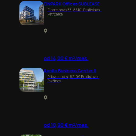
EINPARK Offices SUBLEASE
Einsteinova 33, 85101 Bratislava-
Petržalka
od 14,00 € m²/mes.
Apollo Business Center II
Prievozská 4, 82109 Bratislava-
Ružinov
od 10,90 € m²/mes.