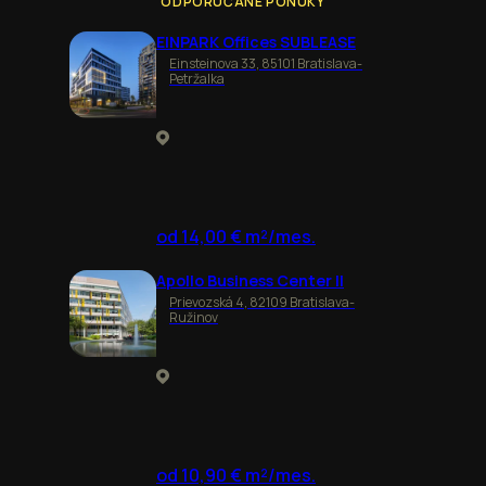
ODPORÚČANÉ PONUKY
EINPARK Offices SUBLEASE
Einsteinova 33, 85101 Bratislava-
Petržalka
od 14,00 € m²/mes.
Apollo Business Center II
Prievozská 4, 82109 Bratislava-
Ružinov
od 10,90 € m²/mes.