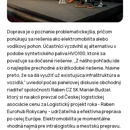
Doprava je o poznanie problematickejšia, pričom
ponúkajú sa riešenia ako elektromobilita alebo
vodíkový pohon. Účastníci vyzdvihli aj alternatívu v
podobe syntetického paliva HVO100, ktoré sa
považuje sa dočasné riešenie. „Z nášho pohľadu ide
o najlepšie prechodné a krátkodobé riešenie, hlavne
preto, že sa dá využiť už existujúca infraštruktúra a
vozidlá,“ uviedol počas panelovej diskusie obchodný
riaditeľ spoločnosti Raben CZ SK Marián Budzel,
ktorý si na akcii prevzal od Českej logistickej
asociácie cenu za Logistický projekt roka - Raben
Eurohub Rokycany - udržateľná a efektívna preprava
po celej Európe. Elektromobilita je momentálne
vhodná najmä pre intralogistiku a mestskú prepravu,