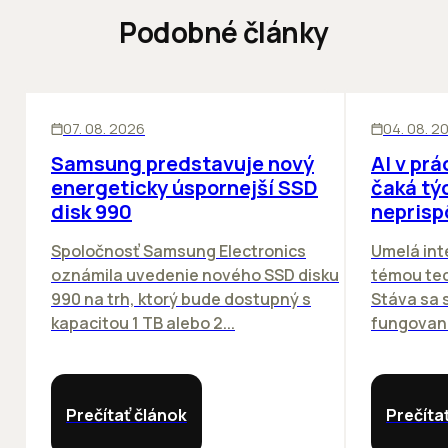
Podobné články
INOVÁCIE
ĽUDIA
INOV
07. 08. 2026
04. 08. 2
Samsung predstavuje nový
AI v prá
energeticky úspornejší SSD
čaká týc
disk 990
neprisp
Spoločnosť Samsung Electronics
Umelá inte
oznámila uvedenie nového SSD disku
témou tec
990 na trh, ktorý bude dostupný s
Stáva sa
kapacitou 1 TB alebo 2...
fungovania
Prečítať článok
Prečíta