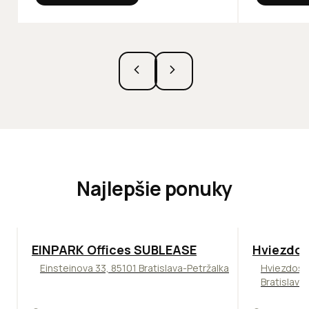
Najlepšie ponuky
TOP
ODPORÚČAME
ODPORÚČAM
EINPARK Offices SUBLEASE
Hviezdos
Einsteinova 33, 85101 Bratislava-Petržalka
Hviezdosl
Bratislava