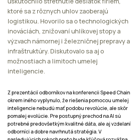
uskutočnilo stretnutie desiatok firiem,
ktoré sa z rôznych uhlov zaoberajú
logistikou. Hovorilo sa o technologických
inováciách, znižovaní uhlíkovej stopy a
výzvach námornej i železničnej prepravy a
infraštruktúry. Diskutovalo sa aj o
možnostiach a limitoch umelej
inteligencie.
Z prezentácií odborníkov na konferencii Speed Chain
okrem iného vyplynulo, že riešenia pomocou umelej
inteligencie nebudú mať podobu revolúcie, ale skôr
pomalej evolúcie. Pre postupný prechod na AI sú
potrebné predovšetkým kvalitné dáta, ale aj vzdelaní
odborníci a dobre navrhnutá stratégia. V
nasledujúcich rokoch preto bude kľúčová rozvážna