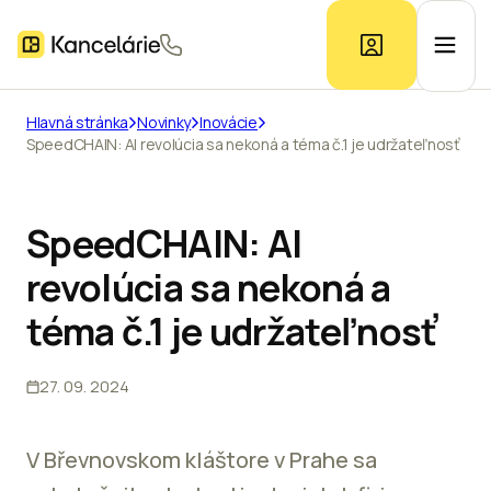
Hlavná stránka
Novinky
Inovácie
SpeedCHAIN: AI revolúcia sa nekoná a téma č.1 je udržateľnosť
Ponuka kancelárií
Prieskum trhu
SpeedCHAIN: AI
revolúcia sa nekoná a
Kontakt
téma č.1 je udržateľnosť
27. 09. 2024
Inzerát
V Břevnovskom kláštore v Prahe sa