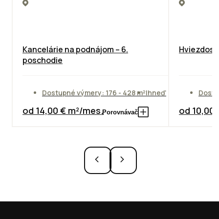
Kancelárie na podnájom – 6.
Hviezdosla
poschodie
Dostupné výmery: 176 - 428 m²
Ihneď
Dostu
od 14,00 € m²/mes.
od 10,00
Porovnávač