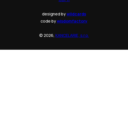
designed by
wildcards
code by
wisdomfactory
© 2026,
KANCELARIE, s.r.o.