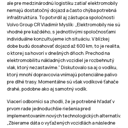
ale pre medzinárodnú logistiku zatiaľ elektromobily
nemajú dostatočný dojazd a často chýba potrebná
infraštruktúra. To potvrdil aj zástupca spoločnosti
Volvo Group CR Vladimír Myslík: „Elektromobily nie sú
vhodné pre každého, s jednotlivými spoločnosťami
individuálne konzultujeme ich situáciu. V blízkej
dobe budú dosahovať dojazd až 600 km, to je realita,
o ktorej sa hovorí v dnešných dňoch. Prechod na
elektromobilitu nákladných vozidiel je rozbehnutý
vlak, ktorý nezastavíme.” Diskutovalo sa aj o vodíku,
ktorý mnohí dopravcovia vnímajú potenciálne palivo
pre dlhé trasy. Momentálne sú však vodíkové ťahače
drahé, podobne ako aj samotný vodík.
Viacerí odborníci sa zhodli, že je potrebné hľadať v
prvom rade jednoduchšie riešenia pred
implementovaním nových technologických alternatív.
„Zbierame dáta o vyťažených vozidlách a následne