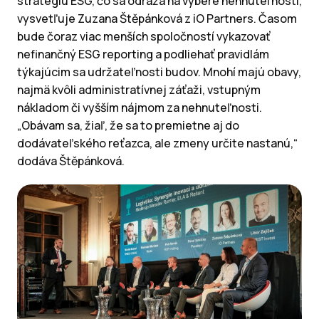
stratégiu ESG, čo sa odráža na výbere nehnuteľností,
vysvetľuje Zuzana Štěpánková z iO Partners. Časom
bude čoraz viac menších spoločností vykazovať
nefinančný ESG reporting a podliehať pravidlám
týkajúcim sa udržateľnosti budov. Mnohí majú obavy,
najmä kvôli administratívnej záťaži, vstupným
nákladom či vyšším nájmom za nehnuteľnosti.
„Obávam sa, žiaľ, že sa to premietne aj do
dodávateľského reťazca, ale zmeny určite nastanú,“
dodáva Štěpánková.