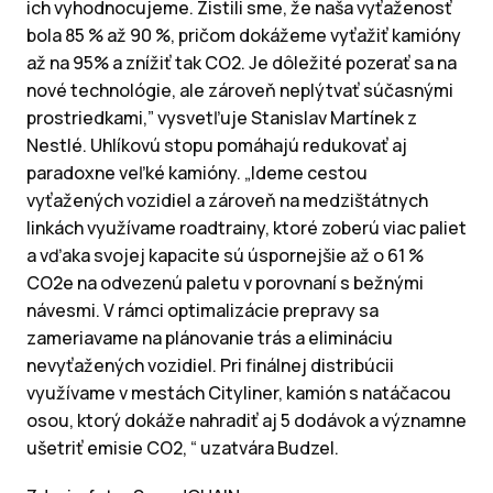
ich vyhodnocujeme. Zistili sme, že naša vyťaženosť
bola 85 % až 90 %, pričom dokážeme vyťažiť kamióny
až na 95% a znížiť tak CO2. Je dôležité pozerať sa na
nové technológie, ale zároveň neplýtvať súčasnými
prostriedkami,” vysvetľuje Stanislav Martínek z
Nestlé. Uhlíkovú stopu pomáhajú redukovať aj
paradoxne veľké kamióny. „Ideme cestou
vyťažených vozidiel a zároveň na medzištátnych
linkách využívame roadtrainy, ktoré zoberú viac paliet
a vďaka svojej kapacite sú úspornejšie až o 61 %
CO2e na odvezenú paletu v porovnaní s bežnými
návesmi. V rámci optimalizácie prepravy sa
zameriavame na plánovanie trás a elimináciu
nevyťažených vozidiel. Pri finálnej distribúcii
využívame v mestách Cityliner, kamión s natáčacou
osou, ktorý dokáže nahradiť aj 5 dodávok a významne
ušetriť emisie CO2, “ uzatvára Budzel.