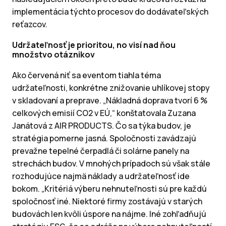
implementácia týchto procesov do dodávateľských
reťazcov.
Udržateľnosť je prioritou, no visí nad ňou
množstvo otáznikov
Ako červená niť sa eventom tiahla téma
udržateľnosti, konkrétne znižovanie uhlíkovej stopy
v skladovaní a preprave. „Nákladná doprava tvorí 6 %
celkových emisií CO2 v EÚ,“ konštatovala Zuzana
Janátová z AIR PRODUCTS. Čo sa týka budov, je
stratégia pomerne jasná. Spoločnosti zavádzajú
prevažne tepelné čerpadlá či solárne panely na
strechách budov. V mnohých prípadoch sú však stále
rozhodujúce najmä náklady a udržateľnosť ide
bokom. „Kritériá výberu nehnuteľnosti sú pre každú
spoločnosť iné. Niektoré firmy zostávajú v starých
budovách len kvôli úspore na nájme. Iné zohľadňujú