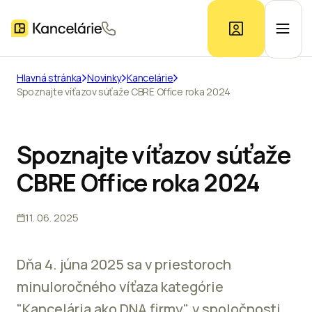
Hlavná stránka
Novinky
Kancelárie
Spoznajte víťazov súťaže CBRE Office roka 2024
Ponuka kancelárií
Prieskum trhu
Spoznajte víťazov súťaže
CBRE Office roka 2024
Kontakt
11. 06. 2025
Inzerát
Dňa 4. júna 2025 sa v priestoroch
minuloročného víťaza kategórie
"Kancelária ako DNA firmy", v spoločnosti