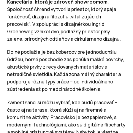
Kancelária, ktorá je zároveň showroomom.
Spoločnosť Ahrend vytvorila priestor, ktorý spája
funkčnosť, dizajn a filozofiu „vitalizujúcich
pracovísk“. V spolupráci s dizajnérkou Ingrid
Groeneweg vznikol dvojpodlažný priestor plný
zelene, prírodných odtieňov a cirkulárneho dizajnu.
Dolné podlažie je bez kobercov pre jednoduchšiu
údržbu, horné poschodie zas ponúka mäkké povrchy,
akustické prvky z recyklovaných materiálov a
netradičné svietidlá. Každá zóna má iný charakter a
podporuje rôzne typy práce – od individuálneho
sústredenia až po medzinárodné školenia.
Zamestnanci si môžu vybrať, kde budú pracovať –
často aj na terase, ktorá slúži aj na firemné a
komunitné aktivity. Pracovisko je bezpapierové, s
modernými technológiami, ako sú digitálne flipcharty
a mobilné prístupové systémy. Nábytok je vlastnej