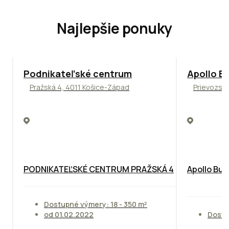
Najlepšie ponuky
ODPORÚČAME
TOP
NOVIN
Podnikateľské centrum
Apollo Bu
Pražská 4, 4011 Košice-Západ
Prievozská
PODNIKATEĽSKÉ CENTRUM PRAŽSKÁ 4
Apollo Bus
Dostupné výmery: 18 - 350 m²
od 01.02.2022
Dostu