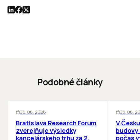
Podobné články
KANCELÁRIE
KANCELÁRIE
06. 08. 2026
05. 08. 2
Bratislava Research Forum
V Česku
zverejňuje výsledky
budovy 
kancelárskeho trhu za 2.
počas v