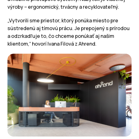
výroby – ergonomický, trvácny a recyklovateľný.
„Vytvorili sme priestor, ktorý ponúka miesto pre
sústredenú aj tímovú prácu. Je prepojený s prírodou
a odzrkadľuje to, čo chceme ponúkať aj našim
klientom,“ hovorí Ivana Filová z Ahrend.