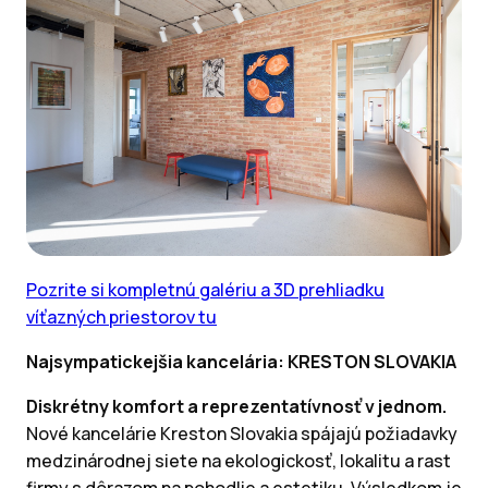
Pozrite si kompletnú galériu a 3D prehliadku
víťazných priestorov tu
Najsympatickejšia kancelária: KRESTON SLOVAKIA
Diskrétny komfort a reprezentatívnosť v jednom.
Nové kancelárie Kreston Slovakia spájajú požiadavky
medzinárodnej siete na ekologickosť, lokalitu a rast