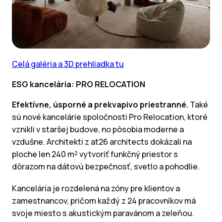
Celá galéria a 3D prehliadka tu
ESG kancelária: PRO RELOCATION
Efektívne, úsporné a prekvapivo priestranné.
Také
sú nové kancelárie spoločnosti Pro Relocation, ktoré
vznikli v staršej budove, no pôsobia moderne a
vzdušne. Architekti z at26 architects dokázali na
ploche len 240 m² vytvoriť funkčný priestor s
dôrazom na dátovú bezpečnosť, svetlo a pohodlie.
Kancelária je rozdelená na zóny pre klientov a
zamestnancov, pričom každý z 24 pracovníkov má
svoje miesto s akustickým paravánom a zeleňou.