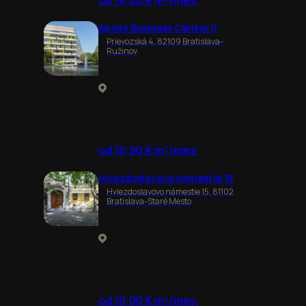
od 14,00 € m²/mes.
Apollo Business Center II
Prievozská 4, 82109 Bratislava-
Ružinov
od 10,90 € m²/mes.
Hviezdoslavovo námestie 15
Hviezdoslavovo námestie 15, 81102
Bratislava-Staré Mesto
od 10,00 € m²/mes.