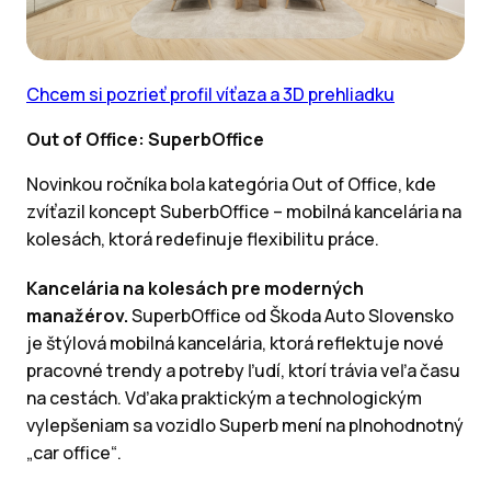
Chcem si pozrieť profil víťaza a 3D prehliadku
Out of Office: SuperbOffice
Novinkou ročníka bola kategória Out of Office, kde
zvíťazil koncept SuberbOffice – mobilná kancelária na
kolesách, ktorá redefinuje flexibilitu práce.
Kancelária na kolesách pre moderných
manažérov.
SuperbOffice od Škoda Auto Slovensko
je štýlová mobilná kancelária, ktorá reflektuje nové
pracovné trendy a potreby ľudí, ktorí trávia veľa času
na cestách. Vďaka praktickým a technologickým
vylepšeniam sa vozidlo Superb mení na plnohodnotný
„car office“.