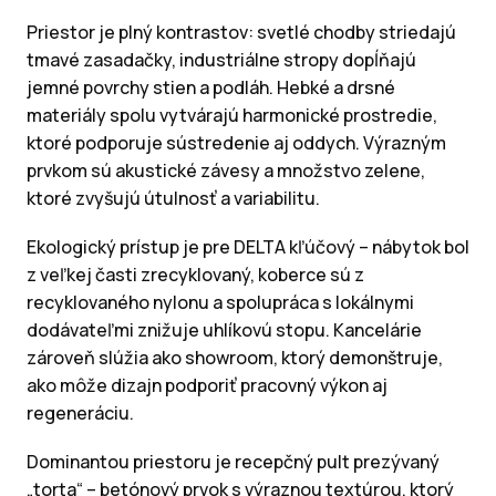
Priestor je plný kontrastov: svetlé chodby striedajú
tmavé zasadačky, industriálne stropy dopĺňajú
jemné povrchy stien a podláh. Hebké a drsné
materiály spolu vytvárajú harmonické prostredie,
ktoré podporuje sústredenie aj oddych. Výrazným
prvkom sú akustické závesy a množstvo zelene,
ktoré zvyšujú útulnosť a variabilitu.
Ekologický prístup je pre DELTA kľúčový – nábytok bol
z veľkej časti zrecyklovaný, koberce sú z
recyklovaného nylonu a spolupráca s lokálnymi
dodávateľmi znižuje uhlíkovú stopu. Kancelárie
zároveň slúžia ako showroom, ktorý demonštruje,
ako môže dizajn podporiť pracovný výkon aj
regeneráciu.
Dominantou priestoru je recepčný pult prezývaný
„torta“ – betónový prvok s výraznou textúrou, ktorý