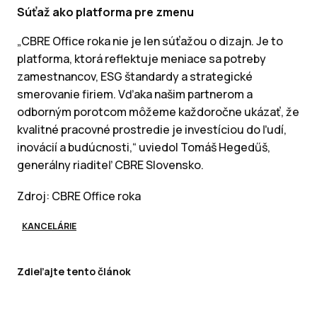
Súťaž ako platforma pre zmenu
„CBRE Office roka nie je len súťažou o dizajn. Je to
platforma, ktorá reflektuje meniace sa potreby
zamestnancov, ESG štandardy a strategické
smerovanie firiem. Vďaka našim partnerom a
odborným porotcom môžeme každoročne ukázať, že
kvalitné pracovné prostredie je investíciou do ľudí,
inovácií a budúcnosti,“ uviedol Tomáš Hegedűš,
generálny riaditeľ CBRE Slovensko.
Zdroj: CBRE Office roka
KANCELÁRIE
Zdieľajte tento článok