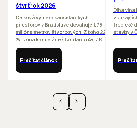
štvrťrok 2026
Dlhá vlna
Celková výmera kancelárskych
vonkajších
priestorov v Bratislave dosahuje 1,75
tropické dn
milióna metrov štvorcových. Z toho 22
stavby v Č
% tvoria kancelárie štandardu A+, 38...
Prečítať článok
Prečíta