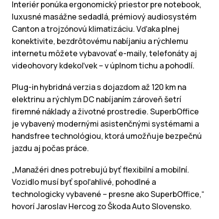
Interiér ponúka ergonomický priestor pre notebook,
luxusné masážne sedadlá, prémiový audiosystém
Canton a trojzónovú klimatizáciu. Vďaka plnej
konektivite, bezdrôtovému nabíjaniu a rýchlemu
internetu môžete vybavovať e-maily, telefonáty aj
videohovory kdekoľvek – v úplnom tichu a pohodlí.
Plug-in hybridná verzia s dojazdom až 120 km na
elektrinu a rýchlym DC nabíjaním zároveň šetrí
firemné náklady a životné prostredie. SuperbOffice
je vybavený modernými asistenčnými systémami a
handsfree technológiou, ktorá umožňuje bezpečnú
jazdu aj počas práce.
„Manažéri dnes potrebujú byť flexibilní a mobilní.
Vozidlo musí byť spoľahlivé, pohodlné a
technologicky vybavené – presne ako SuperbOffice,“
hovorí Jaroslav Hercog zo Škoda Auto Slovensko.