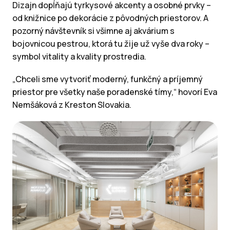
Dizajn dopĺňajú tyrkysové akcenty a osobné prvky –
od knižnice po dekorácie z pôvodných priestorov. A
pozorný návštevník si všimne aj akvárium s
bojovnicou pestrou, ktorá tu žije už vyše dva roky –
symbol vitality a kvality prostredia.
„Chceli sme vytvoriť moderný, funkčný a príjemný
priestor pre všetky naše poradenské tímy,“ hovorí Eva
Nemšáková z Kreston Slovakia.