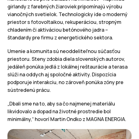
girlandy z farebných žiaroviek pripomínajú výrobu
vianočných svetielok. Technologicky ide o moderný
priestor s fotovoltaikou, rekuperáciou, stropným
chladením či aktiváciou betónového jadra –
štandardy pre firmu z energetického sektora.
Umenie a komunita sú neoddeliteľnou súčasťou
priestoru. Steny zdobia diela slovenských autorov,
jedáleň ponúka jedlá z lokálnej reštaurácie a terasa
slúži na oddych aj spoločné aktivity. Dispozícia
podporuje interakciu, no zároveň ponúka zóny pre
sústredenú prácu.
„Dbali sme na to, aby sa čo najmenej materiálu
likvidovalo a dopad na životné prostredie bol
minimálny,“ hovorí Martin Ondko z MAGNA ENERGIA.