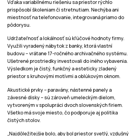
Vďaka variabilnému riešeniu sa priestor rýchlo
prispôsobí školeniam či stretnutiam. Nechýba ani
miestnosť na telefonovanie, integrovaná priamo do
pôdorysu.
Udržateľnosť a lokálnosť sú kľúčové hodnoty firmy.
Využili vyradený nábytok z banky, ktorá vlastní
budovu – vrátane 17-ročného archivačného systému.
Ušetrené prostriedky investovali do iného vybavenia.
Výsledkom je čistý, funkčný a esteticky zladený
priestor s kruhovými motívmi a oblúkovým oknom.
Akustické prvky – paravány, nástenné panely a
závesné disky – sú zároveň umeleckým dielom,
vytvoreným v spolupráci dvoch slovenských firiem.
Všetko má svoje miesto, čo podporuje aj politika
čistých stolov.
„Najdôležitejšie bolo, aby bol priestor svetlý, vzdušný