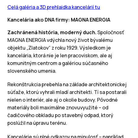
Celá galéria a 3D prehlaidka kancelárií tu
Kancelária ako DNA firmy: MAGNA ENERGIA
Zachránená história, moderný duch.
Spoločnosť
MAGNA ENERGIA vdýchla nový život bývalému
objektu „Zlatokov“ z roku 1929. Výsledkom je
kancelária, ktorá nie je len pracoviskom, ale aj
komunitným centrom a galériou súčasného
slovenského umenia.
Rekonštrukcia prebehla na základe architektonickej
súťaže, ktorú vyhrali mladí architekti. Tí sa postarali
nielen o interiér, ale aj o okolie budovy. Pôvodné
materiály boli maximálne znovuvyužité – od
čadičového obkladu po stavebný odpad, ktorý
poslúžil na úpravu terénu.
Kancelárie sú plné odkazov na minulosť – napríklad