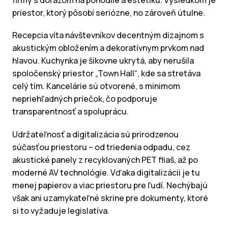
firmy s dôrazom na pohodlie a estetiku. Výsledkom je
priestor, ktorý pôsobí seriózne, no zároveň útulne.
Recepcia víta návštevníkov decentným dizajnom s
akustickým obložením a dekoratívnym prvkom nad
hlavou. Kuchynka je šikovne ukrytá, aby nerušila
spoločenský priestor „Town Hall“, kde sa stretáva
celý tím. Kancelárie sú otvorené, s minimom
nepriehľadných priečok, čo podporuje
transparentnosť a spoluprácu.
Udržateľnosť a digitalizácia sú prirodzenou
súčasťou priestoru – od triedenia odpadu, cez
akustické panely z recyklovaných PET fliaš, až po
moderné AV technológie. Vďaka digitalizácii je tu
menej papierov a viac priestoru pre ľudí. Nechýbajú
však ani uzamykateľné skrine pre dokumenty, ktoré
si to vyžaduje legislatíva.