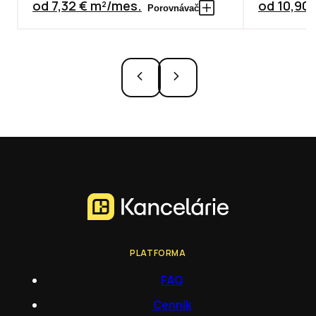
od 7,32 € m²/mes.
od 10,90
Porovnávač
PLATFORMA
FAQ
Cenník