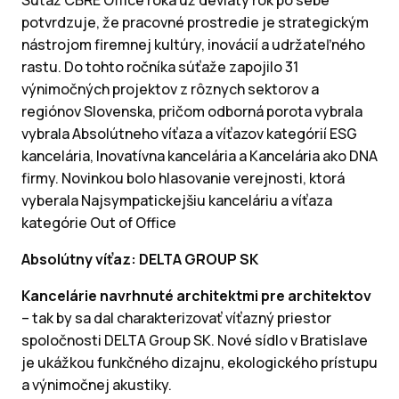
Súťaž CBRE Office roka už deviaty rok po sebe
potvrdzuje, že pracovné prostredie je strategickým
nástrojom firemnej kultúry, inovácií a udržateľného
rastu. Do tohto ročníka súťaže zapojilo 31
výnimočných projektov z rôznych sektorov a
regiónov Slovenska, pričom odborná porota vybrala
vybrala Absolútneho víťaza a víťazov kategórií ESG
kancelária, Inovatívna kancelária a Kancelária ako DNA
firmy. Novinkou bolo hlasovanie verejnosti, ktorá
vyberala Najsympatickejšiu kanceláriu a víťaza
kategórie Out of Office
Absolútny víťaz: DELTA GROUP SK
Kancelárie navrhnuté architektmi pre architektov
– tak by sa dal charakterizovať víťazný priestor
spoločnosti DELTA Group SK. Nové sídlo v Bratislave
je ukážkou funkčného dizajnu, ekologického prístupu
a výnimočnej akustiky.