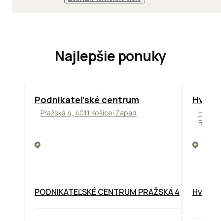
Najlepšie ponuky
ODPORÚČAME
ODPORÚ
Podnikateľské centrum
Hviez
Pražská 4, 4011 Košice-Západ
Hviezd
Bratis
PODNIKATEĽSKÉ CENTRUM PRAŽSKÁ 4
Hviezdo