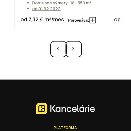
Dostupné výmery: 18 - 350 m²
od 01.02.2022
Do
od 7,32 € m²/mes.
od 10,
Porovnávač
PLATFORMA