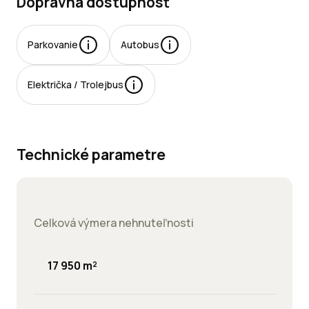
Dopravná dostupnosť
Parkovanie
Autobus
rkovacie
Električka / Trolejbus
esta:
jomné:
Technické parametre
Celková výmera nehnuteľnosti
17 950 m²