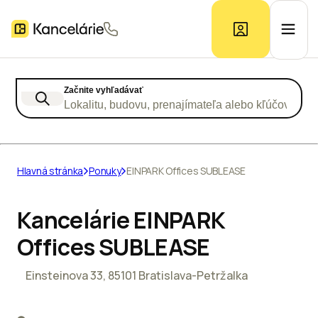
Začnite vyhľadávať
Ponuka kancelárií
Lokalitu, budovu, prenajímateľa alebo kľúčové slo
Prieskum trhu
Hlavná stránka
Ponuky
EINPARK Offices SUBLEASE
Kontakt
Kancelárie EINPARK
Offices SUBLEASE
Inzerát
Einsteinova 33, 85101 Bratislava-Petržalka