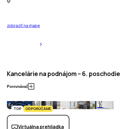
zobraziť na mape
Kancelárie na podnájom – 6. poschodie
Porovnávač
+4
TOP
ODPORÚČAME
Virtuálna prehliadka