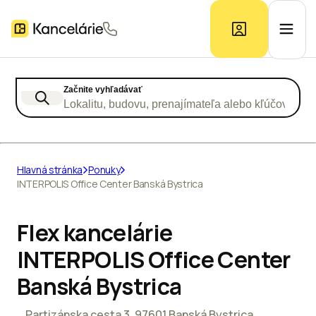
Začnite vyhľadávať
Ponuka kancelárií
Lokalitu, budovu, prenajímateľa alebo kľúčové slo
Prieskum trhu
Hlavná stránka
Ponuky
INTERPOLIS Office Center Banská Bystrica
Kontakt
Flex kancelárie
Inzerát
INTERPOLIS Office Center
Banská Bystrica
Partizánska cesta 3, 97601 Banská Bystrica