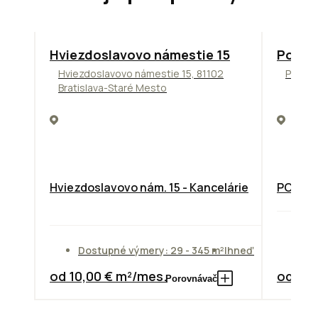
ODPORÚČAME
ODPORÚ
Hviezdoslavovo námestie 15
Podni
Hviezdoslavovo námestie 15, 81102
Pražsk
Bratislava-Staré Mesto
Hviezdoslavovo nám. 15 - Kancelárie
PODNIK
Do
Dostupné výmery: 29 - 345 m²
Ihneď
od
od 10,00 € m²/mes.
od 7,3
Porovnávač