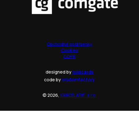
Obchodné podmienky
Cookies
GDPR
designed by
wildcards
code by
wisdomfactory
© 2026,
KANCELARIE, s.r.o.