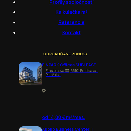
Profily spoločností
Kalkulačka m²
Referencie
Kontakt
ODPORÚČANÉ PONUKY
EINPARK Offices SUBLEASE
Einsteinova 33, 85101 Bratislava-
Petržalka
od 14,00 € m²/mes.
Apollo Business Center II