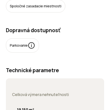
Spoločné zasadacie miestnosti
Dopravná dostupnosť
Parkovanie
rkovacie
esta:
Technické parametre
jomné:
Celková výmera nehnuteľnosti
19 150 m²