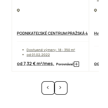
PODNIKATEĽSKÉ CENTRUM PRAŽSKÁ 4
Hviezdo
Dostupné výmery: 18 - 350 m²
od 01.02.2022
Do
od 7,32 € m²/mes.
od 10,
Porovnávač