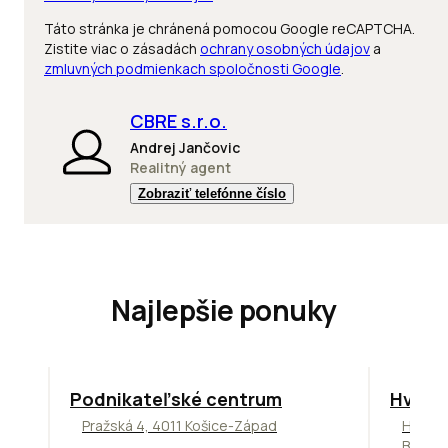
Táto stránka je chránená pomocou Google reCAPTCHA.
Zistite viac o zásadách
ochrany osobných údajov
a
zmluvných podmienkach spoločnosti Google
.
CBRE s.r.o.
Andrej Jančovic
Realitný agent
Zobraziť telefónne číslo
Najlepšie ponuky
ODPORÚČAME
ODPORÚ
Podnikateľské centrum
Hviez
Pražská 4, 4011 Košice-Západ
Hviezd
Bratis