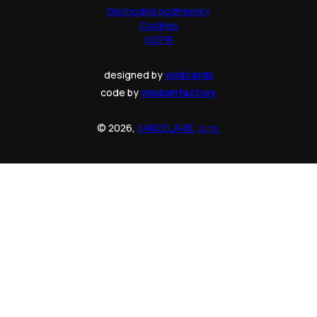
Obchodné podmienky
Cookies
GDPR
designed by
wildcards
code by
wisdomfactory
© 2026,
KANCELARIE, s.r.o.