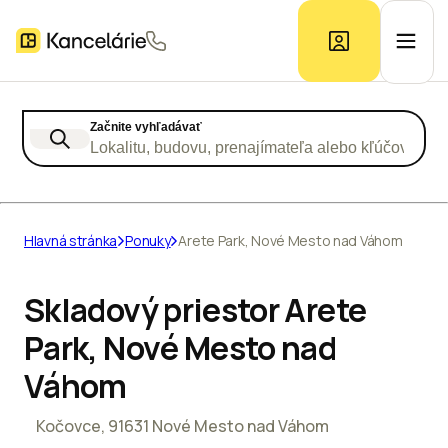
Začnite vyhľadávať
Ponuka kancelárií
Lokalitu, budovu, prenajímateľa alebo kľúčové slo
Prieskum trhu
Hlavná stránka
Ponuky
Arete Park, Nové Mesto nad Váhom
Kontakt
Skladový priestor Arete
Park, Nové Mesto nad
Inzerát
Váhom
Kočovce, 91631 Nové Mesto nad Váhom