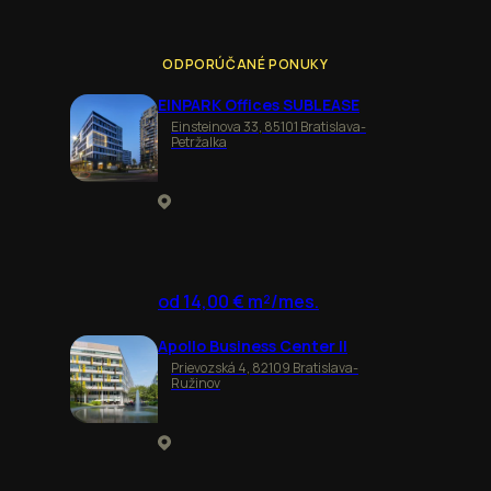
ODPORÚČANÉ PONUKY
EINPARK Offices SUBLEASE
Einsteinova 33, 85101 Bratislava-
Petržalka
od 14,00 € m²/mes.
Apollo Business Center II
Prievozská 4, 82109 Bratislava-
Ružinov