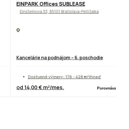
TOP
ODPORÚČAME
EINPARK Offices SUBLEASE
Einsteinova 33, 85101 Bratislava-Petržalka
Kancelárie na podnájom – 6. poschodie
Dostupné výmery: 176 - 428 m²
Ihneď
od 14,00 € m²/mes.
Porovnávač