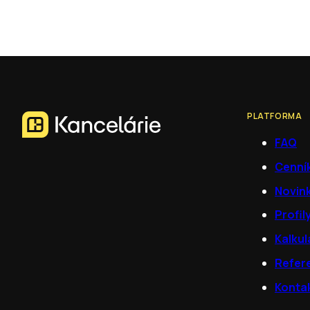
PLATFORMA
FAQ
Cenní
Novin
Profil
Kalkul
Refer
Konta