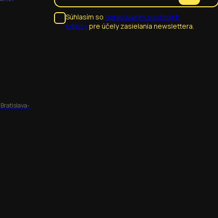
Súhlasím so
spracúvaním osobných
údajov
pre účely zasielania newslettera.
 Bratislava-