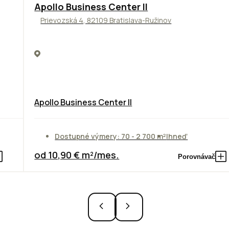
TOP
NOVINKA
ODPORÚČAME
Apollo Business Center II
Prievozská 4, 82109 Bratislava-Ružinov
Apollo Business Center II
Dostupné výmery: 70 - 2 700 m²
Ihneď
od 10,90 € m²/mes.
Porovnávač