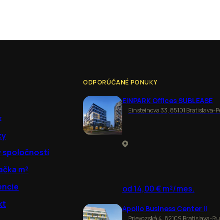
ODPORÚČANÉ PONUKY
EINPARK Offices SUBLEASE
Einsteinova 33, 85101 Bratislava-P
k
ky
y spoločností
ačka m²
encie
od 14,00 € m²/mes.
kt
Apollo Business Center II
Prievozská 4, 82109 Bratislava-R