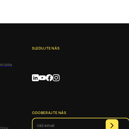
SLEDUJTE NÁS
etržalka
ODOBERAJTE NÁS
užinov