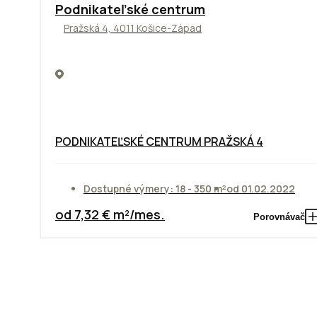
ODPORÚČAME
Podnikateľské centrum
Pražská 4, 4011 Košice-Západ
PODNIKATEĽSKÉ CENTRUM PRAŽSKÁ 4
Dostupné výmery: 18 - 350 m²
od 01.02.2022
od 7,32 € m²/mes.
Porovnávač