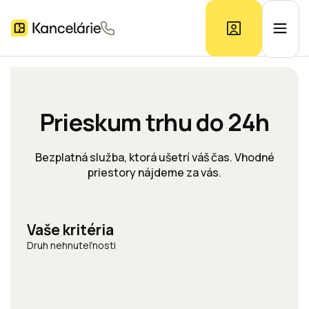
Ponuka kancelárií
Prieskum trhu do 24h
Prieskum trhu
Bezplatná služba, ktorá ušetrí váš čas. Vhodné
priestory nájdeme za vás.
Kontakt
Vaše kritéria
Inzerát
Druh nehnuteľnosti