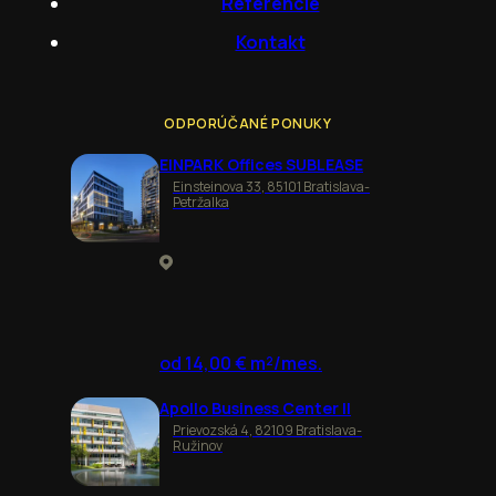
Referencie
Kontakt
ODPORÚČANÉ PONUKY
EINPARK Offices SUBLEASE
Einsteinova 33, 85101 Bratislava-
Petržalka
od 14,00 € m²/mes.
Apollo Business Center II
Prievozská 4, 82109 Bratislava-
Ružinov