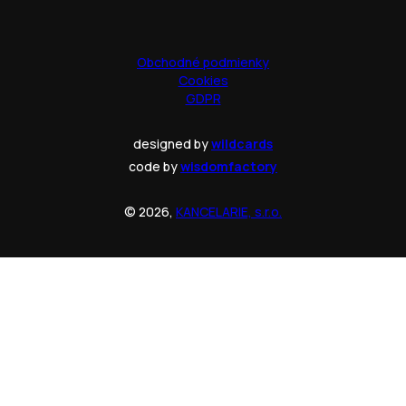
Obchodné podmienky
Cookies
GDPR
designed by
wildcards
code by
wisdomfactory
© 2026,
KANCELARIE, s.r.o.