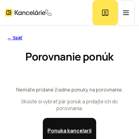
← Späť
Ponuka kancelárií
Porovnanie ponúk
Prieskum trhu
Kontakt
Nemáte pridané žiadne ponuky na porovnanie.
Skúste si vybrať pár ponúk a pridajte ich do
porovnania.
Inzerát
Ponuka kancelarii