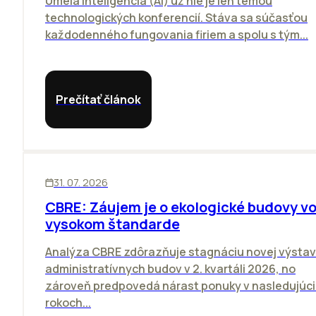
Umelá inteligencia (AI) už nie je len témou
technologických konferencií. Stáva sa súčasťou
každodenného fungovania firiem a spolu s tým...
Prečítať článok
KANCELÁRIE
31. 07. 2026
CBRE: Záujem je o ekologické budovy v
vysokom štandarde
Analýza CBRE zdôrazňuje stagnáciu novej výsta
administratívnych budov v 2. kvartáli 2026, no
zároveň predpovedá nárast ponuky v nasledujúc
rokoch...