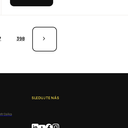
7
398
SLEDUJTE NÁS
etržalka