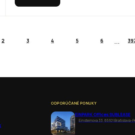
...
2
3
4
5
6
39
ODPORÚČANÉ PONUKY
EINPARK Offices SUBLEASE
Einsteinova 33, 85101 Bratislava-P
k