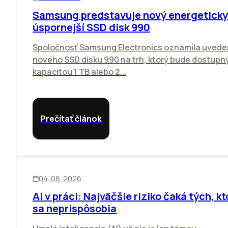
Samsung predstavuje nový energeticky
úspornejší SSD disk 990
Spoločnosť Samsung Electronics oznámila uvede
nového SSD disku 990 na trh, ktorý bude dostupný
kapacitou 1 TB alebo 2...
Prečítať článok
ĽUDIA
INOVÁCIE
04. 08. 2026
AI v práci: Najväčšie riziko čaká tých, kt
sa neprispôsobia