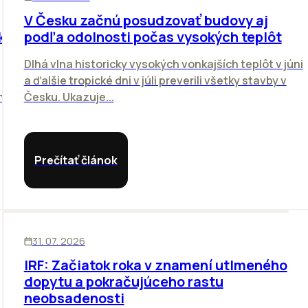
V Česku začnú posudzovať budovy aj
k
podľa odolnosti počas vysokých teplôt
Dlhá vlna historicky vysokých vonkajších teplôt v júni
a ďalšie tropické dni v júli preverili všetky stavby v
h.
Česku. Ukazuje...
Prečítať článok
SKLADY
31. 07. 2026
IRF: Začiatok roka v znamení utlmeného
dopytu a pokračujúceho rastu
neobsadenosti