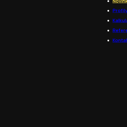
Novin
Profil
Kalkul
Refer
Konta