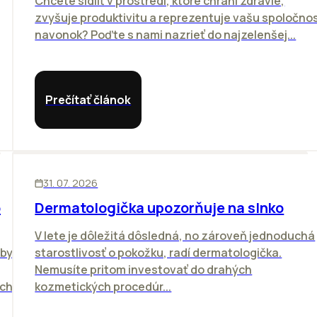
Chcete sídliť v prostredí, ktoré chráni zdravie,
zvyšuje produktivitu a reprezentuje vašu spoločno
navonok? Poďte s nami nazrieť do najzelenšej...
Prečítať článok
ĽUDIA
31. 07. 2026
o
Dermatologička upozorňuje na slnko
V lete je dôležitá dôsledná, no zároveň jednoduchá
vby
starostlivosť o pokožku, radí dermatologička.
Nemusíte pritom investovať do drahých
ich
kozmetických procedúr...