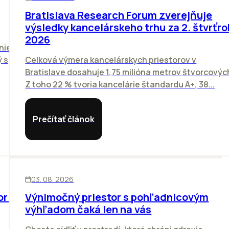
Bratislava Research Forum zverejňuje
výsledky kancelárskeho trhu za 2. štvrťro
2026
nie
 s
Celková výmera kancelárskych priestorov v
Bratislave dosahuje 1,75 milióna metrov štvorcovýc
Z toho 22 % tvoria kancelárie štandardu A+, 38...
Prečítať článok
KANCELÁRIE
03. 08. 2026
orí
Výnimočný priestor s pohľadnicovým
výhľadom čaká len na vás