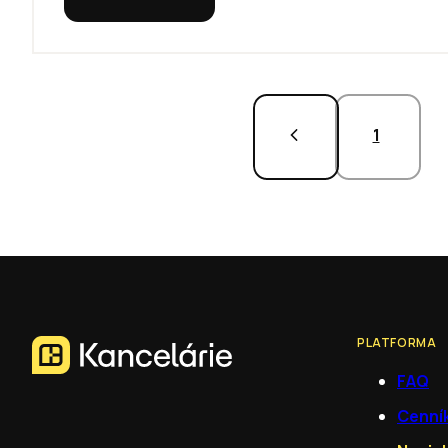
1
PLATFORMA
FAQ
Cenní