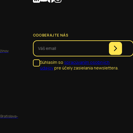
ODOBERAJTE NÁS
užinov
Súhlasím so
spracúvaním osobných
údajov
pre účely zasielania newslettera.
 Bratislava-