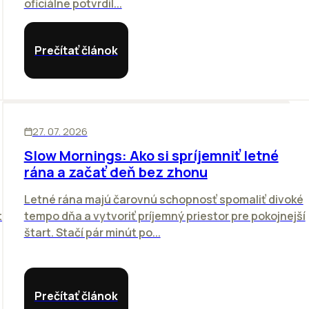
oficiálne potvrdil...
Prečítať článok
ĽUDIA
27. 07. 2026
Slow Mornings: Ako si spríjemniť letné
rána a začať deň bez zhonu
Letné rána majú čarovnú schopnosť spomaliť divoké
to
tempo dňa a vytvoriť príjemný priestor pre pokojnejší
štart. Stačí pár minút po...
Prečítať článok