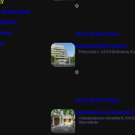
ky
y spoločností
ačka m²
encie
od 14,00 € m²/mes.
kt
Apollo Business Center II
Prievozská 4, 82109 Bratislava-R
od 10,90 € m²/mes.
Hviezdoslavovo námestie 15
Hviezdoslavovo námestie 15, 81102
Staré Mesto