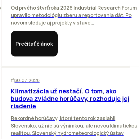
sť
Od prvého štvrťroka 2026 Industrial Research Forum
upravilo metodológiu zberu a reportovania dát. Po
novom sleduje aj projekty v stave...
Prečítať článok
KANCELÁRIE
30. 07. 2026
Klimatizácia už nestačí. O tom, ako
budova zvládne horúčavy, rozhoduje jej
riadenie
Rekordné horúčavy, ktoré tento rok zasiahli
Slovensko, už nie sú výnimkou, ale novou klimatickou
realitou. Slovenský hydrometeorologický ústav