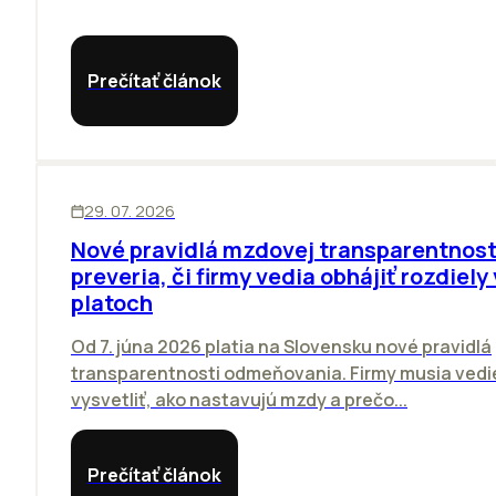
Prečítať článok
ĽUDIA
29. 07. 2026
Nové pravidlá mzdovej transparentnost
preveria, či firmy vedia obhájiť rozdiely 
platoch
Od 7. júna 2026 platia na Slovensku nové pravidlá
transparentnosti odmeňovania. Firmy musia vedi
vysvetliť, ako nastavujú mzdy a prečo...
Prečítať článok