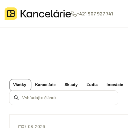
+421 907 927 741
Všetky
Kancelárie
Sklady
Ľudia
Inovácie
INOVÁCIE
07. 08. 2026