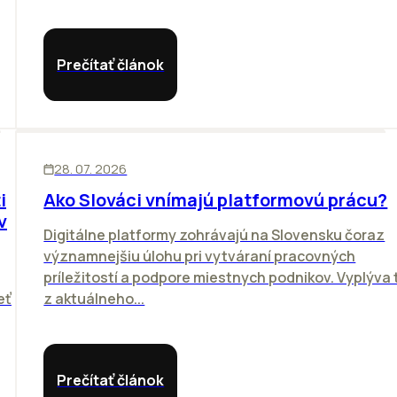
Prečítať článok
ĽUDIA
BIZNIS
28. 07. 2026
i
Ako Slováci vnímajú platformovú prácu?
v
Digitálne platformy zohrávajú na Slovensku čoraz
významnejšiu úlohu pri vytváraní pracovných
príležitostí a podpore miestnych podnikov. Vyplýva 
eť
z aktuálneho...
Prečítať článok