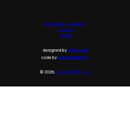
Obchodné podmienky
Cookies
GDPR
designed by
wildcards
code by
wisdomfactory
© 2026,
KANCELARIE, s.r.o.