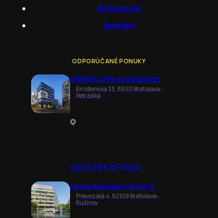
Referencie
Kontakt
ODPORÚČANÉ PONUKY
EINPARK Offices SUBLEASE
Einsteinova 33, 85101 Bratislava-
Petržalka
od 14,00 € m²/mes.
Apollo Business Center II
Prievozská 4, 82109 Bratislava-
Ružinov