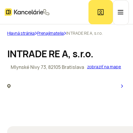
Hlavná stránka
Prenajímatelia
INTRADE RE A, s.r.o.
Ponuka kancelárií
INTRADE RE A, s.r.o.
Prieskum trhu
Mlynské Nivy 73, 82105 Bratislava
zobraziť na mape
Kontakt
Inzerát