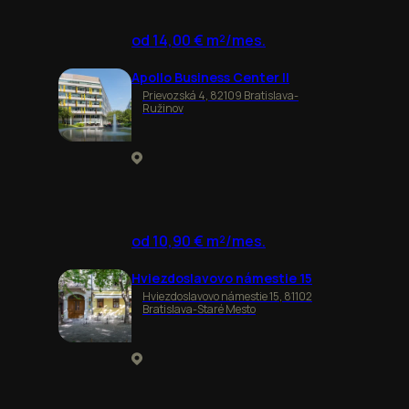
od 14,00 € m²/mes.
Apollo Business Center II
Prievozská 4, 82109 Bratislava-
Ružinov
od 10,90 € m²/mes.
Hviezdoslavovo námestie 15
Hviezdoslavovo námestie 15, 81102
Bratislava-Staré Mesto