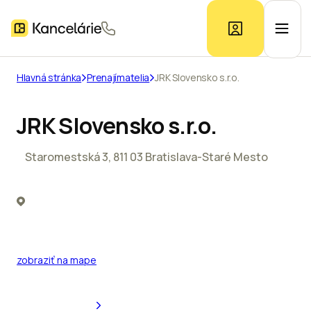
Hlavná stránka
Prenajímatelia
JRK Slovensko s.r.o.
Ponuka kancelárií
JRK Slovensko s.r.o.
Prieskum trhu
Staromestská 3, 811 03 Bratislava-Staré Mesto
Kontakt
Inzerát
zobraziť na mape