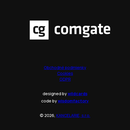
Obchodné podmienky
Cookies
GDPR
designed by
wildcards
code by
wisdomfactory
© 2026,
KANCELARIE, s.r.o.