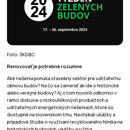
Foto: SKGBC
Renovovať je potrebné rozumne
Aké riešenia ponúka stavebný sektor pre udržateľnú
obnovu budov? Na čo sa zamerať ak ide o historické
alebo verejné budovy? Aj o tom hovorili odborníci v
rámci diskusie o nízkouhlíkových produktoch a
udržateľných energetických riešeniach, ktoré sú
dostupné na slovenskom trhu. Nechýbali ukážky a
prípadové štúdie o využívaní recyklovaného hliníka na
historických budovách, ukážky využitia