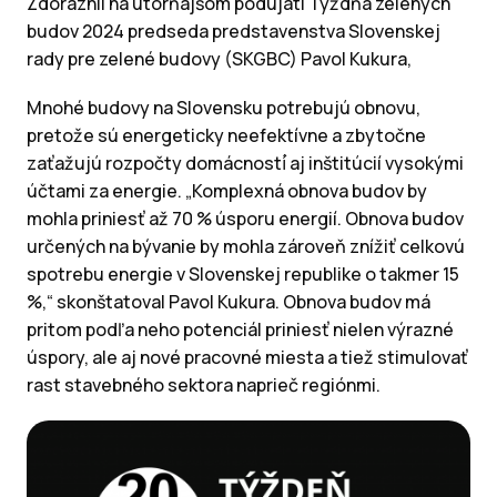
Zdôraznil na utorňajšom podujatí Týždňa zelených
budov 2024 predseda predstavenstva Slovenskej
rady pre zelené budovy (SKGBC) Pavol Kukura,
Mnohé budovy na Slovensku potrebujú obnovu,
pretože sú energeticky neefektívne a zbytočne
zaťažujú rozpočty domácností́ aj inštitúcií vysokými
účtami za energie. „Komplexná obnova budov by
mohla priniesť až 70 % úsporu energií. Obnova budov
určených na bývanie by mohla zároveň znížiť celkovú
spotrebu energie v Slovenskej republike o takmer 15
%,“ skonštatoval Pavol Kukura. Obnova budov má
pritom podľa neho potenciál priniesť nielen výrazné
úspory, ale aj nové pracovné miesta a tiež stimulovať
rast stavebného sektora naprieč regiónmi.