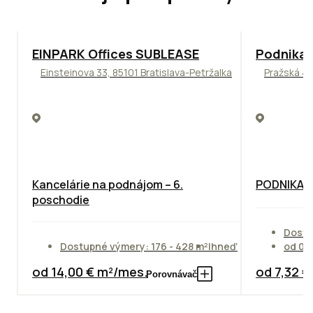
TOP
ODPORÚČAME
ODPORÚČAM
EINPARK Offices SUBLEASE
Podnikat
Einsteinova 33, 85101 Bratislava-Petržalka
Pražská 4,
Kancelárie na podnájom – 6.
PODNIKAT
poschodie
Dostu
Dostupné výmery: 176 - 428 m²
Ihneď
od 01
od 14,00 € m²/mes.
od 7,32 
Porovnávač