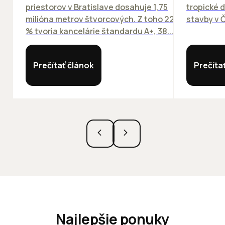
priestorov v Bratislave dosahuje 1,75
tropické dn
milióna metrov štvorcových. Z toho 22
stavby v Č
% tvoria kancelárie štandardu A+, 38...
Prečítať článok
Prečíta
Najlepšie ponuky