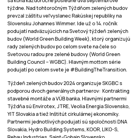
sa koná každoročne posledné dva septembrové
týždne. Nad tohtoročným Týždňom zelených budov
prevzal záštitu veľvyslanec Rakúskej republiky na
Slovensku Johannes Wimmer. Ide už o 14. ročník
podujatí nadväzujúcich na Svetový týždeň zelených
budov (World Green Building Week), ktorý organizujú
rady zelených budov po celom svete na čele so
Svetovou radou pre zelené budovy (World Green
Building Council – WGBC). Hlavným mottom série
podujatí po celom svete je #BuildingTheTransition.
Týždeň zelených budov 2024 organizuje SKGBC s
podporou dvoch generálnych partnerov: Kontrakting
stavebné montáže a VÚB banka. Hlavnými partnermi
Týždňa sú Envirotex, JTRE, Veolia Energia Slovensko,
YIT Slovakia a tiež Inštitút cirkulárnej ekonomiky.
Partnermi jednotlivých podujatí sú spoločnosti DNA
Slovakia, Hydro Building Systems, KOOR, LIKO-S,
Rehau Industries, Saint-Gobain Slovensko,