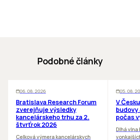
Podobné články
KANCELÁRIE
KANCELÁRIE
06. 08. 2026
05. 08. 2
Bratislava Research Forum
V Česku
zverejňuje výsledky
budovy 
kancelárskeho trhu za 2.
počas v
štvrťrok 2026
Dlhá vlna
Celková výmera kancelárskych
vonkajších