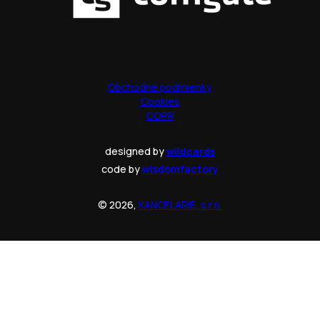
Obchodné podmienky
Cookies
GDPR
designed by
wildcards
code by
wisdomfactory
© 2026,
KANCELARIE, s.r.o.