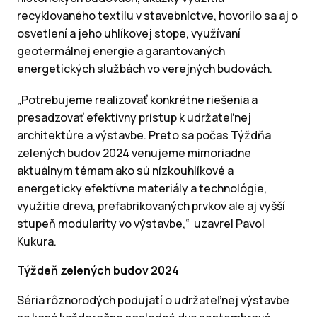
recyklovaného textilu v stavebníctve, hovorilo sa aj o
osvetlení a jeho uhlíkovej stope, využívaní
geotermálnej energie a garantovaných
energetických službách vo verejných budovách.
„Potrebujeme realizovať konkrétne riešenia a
presadzovať efektívny prístup k udržateľnej
architektúre a výstavbe. Preto sa počas Týždňa
zelených budov 2024 venujeme mimoriadne
aktuálnym témam ako sú nízkouhlíkové a
energeticky efektívne materiály a technológie,
využitie dreva, prefabrikovaných prvkov ale aj vyšší
stupeň modularity vo výstavbe,“ uzavrel Pavol
Kukura.
Týždeň zelených budov 2024
Séria rôznorodých podujatí o udržateľnej výstavbe