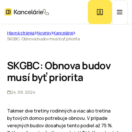
Hlavná stránka
Novinky
Kancelárie
SKGBC: Obnova budov musí byť priorita
Ponuka kancelárií
Prieskum trhu
SKGBC: Obnova budov
musí byť priorita
Kontakt
24. 09. 2024
Inzerát
Takmer dve tretiny rodinných a viac ako tretina
bytových domov potrebuje obnovu. V prípade
verejných budov dosahuje tento podiel až 75 %.