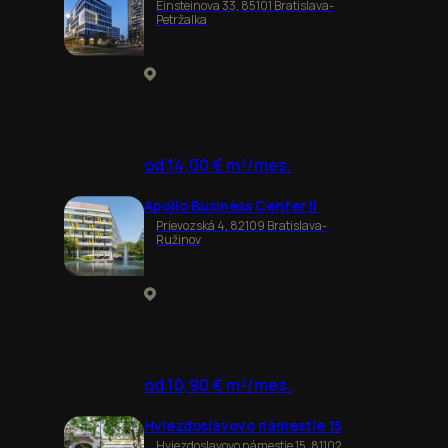
Einsteinova 33, 85101 Bratislava-
Petržalka
od 14,00 € m²/mes.
Apollo Business Center II
Prievozská 4, 82109 Bratislava-
Ružinov
od 10,90 € m²/mes.
Hviezdoslavovo námestie 15
Hviezdoslavovo námestie 15, 81102