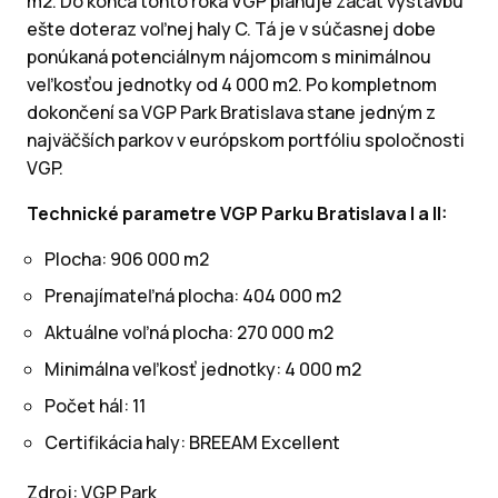
m2. Do konca tohto roka VGP plánuje začať výstavbu
ešte doteraz voľnej haly C. Tá je v súčasnej dobe
ponúkaná potenciálnym nájomcom s minimálnou
veľkosťou jednotky od 4 000 m2. Po kompletnom
dokončení sa VGP Park Bratislava stane jedným z
najväčších parkov v európskom portfóliu spoločnosti
VGP.
Technické parametre VGP Parku Bratislava I a II:
Plocha: 906 000 m2
Prenajímateľná plocha: 404 000 m2
Aktuálne voľná plocha: 270 000 m2
Minimálna veľkosť jednotky: 4 000 m2
Počet hál: 11
Certifikácia haly: BREEAM Excellent
Zdroj: VGP Park