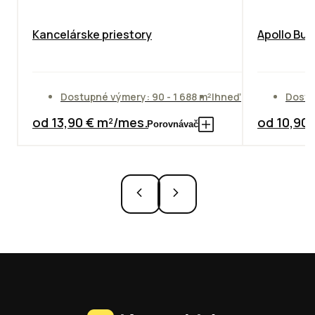
Kancelárske priestory
Apollo Bus
Dostupné výmery: 90 - 1 688 m²
Ihneď
Dostu
od 13,90 € m²/mes.
od 10,90
Porovnávač