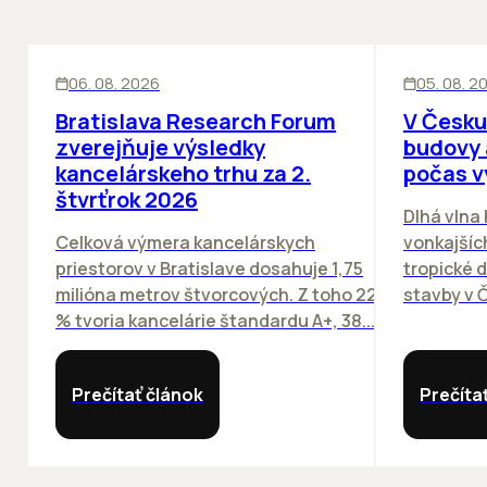
KANCELÁRIE
KANCELÁRIE
06. 08. 2026
05. 08. 2
Bratislava Research Forum
V Česku
zverejňuje výsledky
budovy 
kancelárskeho trhu za 2.
počas v
štvrťrok 2026
Dlhá vlna
Celková výmera kancelárskych
vonkajších
priestorov v Bratislave dosahuje 1,75
tropické dn
milióna metrov štvorcových. Z toho 22
stavby v Č
% tvoria kancelárie štandardu A+, 38...
Prečítať článok
Prečíta