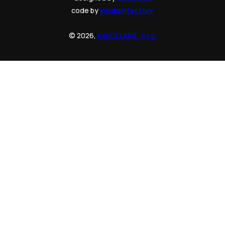
code by
wisdomfactory
© 2026,
KANCELARIE, s.r.o.