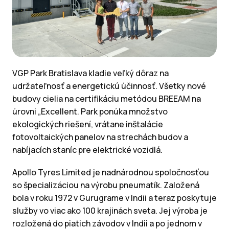
VGP Park Bratislava kladie veľký dôraz na
udržateľnosť a energetickú účinnosť. Všetky nové
budovy cielia na certifikáciu metódou BREEAM na
úrovni „Excellent. Park ponúka množstvo
ekologických riešení, vrátane inštalácie
fotovoltaických panelov na strechách budov a
nabíjacích staníc pre elektrické vozidlá.
Apollo Tyres Limited je nadnárodnou spoločnosťou
so špecializáciou na výrobu pneumatík. Založená
bola v roku 1972 v Gurugrame v Indii a teraz poskytuje
služby vo viac ako 100 krajinách sveta. Jej výroba je
rozložená do piatich závodov v Indii a po jednom v