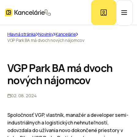
Hlavná stránka
Novinky
Kancelárie
VGP Park BA má dvoch nových nájomcov
Ponuka kancelárií
Prieskum trhu
VGP Park BA má dvoch
nových nájomcov
Kontakt
02. 08. 2024
Inzerát
Spoločnosť VGP, vlastník, manažér a developer semi-
industriálnych a logistických nehnuteľností,
odovzdala do užívania novo dokončené priestory v