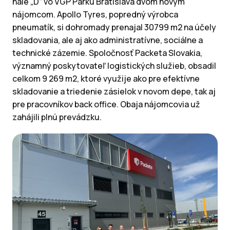
hale „D“ vo VGP Parku Bratislava dvom novým
nájomcom. Apollo Tyres, popredný výrobca
pneumatík, si dohromady prenajal 30799 m2 na účely
skladovania, ale aj ako administratívne, sociálne a
technické zázemie. Spoločnosť Packeta Slovakia,
významný poskytovateľ logistických služieb, obsadil
celkom 9 269 m2, ktoré využije ako pre efektívne
skladovanie a triedenie zásielok v novom depe, tak aj
pre pracovníkov back office. Obaja nájomcovia už
zahájili plnú prevádzku.