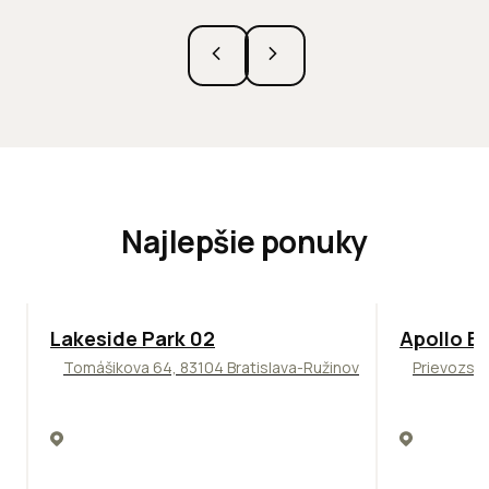
Najlepšie ponuky
ODPORÚČAME
TOP
NOVIN
Lakeside Park 02
Apollo Bu
Tomášikova 64, 83104 Bratislava-Ružinov
Prievozská