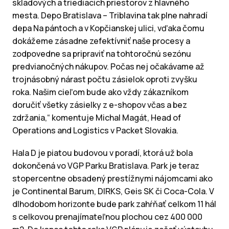
skladových a triediacich priestorov z hlavného
mesta. Depo Bratislava – Triblavina tak plne nahradí
depa Na pántoch a v Kopčianskej ulici, vďaka čomu
dokážeme zásadne zefektívniť naše procesy a
zodpovedne sa pripraviť na tohtoročnú sezónu
predvianočných nákupov. Počas nej očakávame až
trojnásobný nárast počtu zásielok oproti zvyšku
roka. Našim cieľom bude ako vždy zákazníkom
doručiť všetky zásielky z e-shopov včas a bez
zdržania,“ komentuje Michal Magát, Head of
Operations and Logistics v Packet Slovakia.
Hala D je piatou budovou v poradí, ktorá už bola
dokončená vo VGP Parku Bratislava. Park je teraz
stopercentne obsadený prestížnymi nájomcami ako
je Continental Barum, DIRKS, Geis SK či Coca-Cola. V
dlhodobom horizonte bude park zahŕňať celkom 11 hál
s celkovou prenajímateľnou plochou cez 400 000