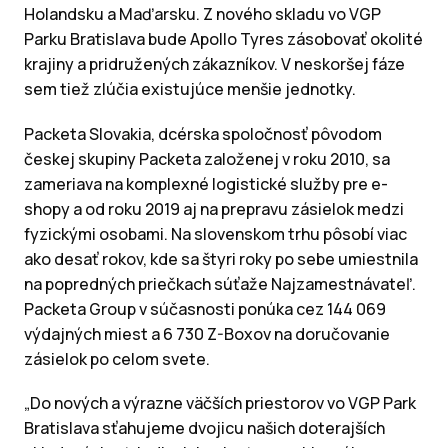
Holandsku a Maďarsku. Z nového skladu vo VGP
Parku Bratislava bude Apollo Tyres zásobovať okolité
krajiny a pridružených zákazníkov. V neskoršej fáze
sem tiež zlúčia existujúce menšie jednotky.
Packeta Slovakia, dcérska spoločnosť pôvodom
českej skupiny Packeta založenej v roku 2010, sa
zameriava na komplexné logistické služby pre e-
shopy a od roku 2019 aj na prepravu zásielok medzi
fyzickými osobami. Na slovenskom trhu pôsobí viac
ako desať rokov, kde sa štyri roky po sebe umiestnila
na popredných priečkach súťaže Najzamestnávateľ.
Packeta Group v súčasnosti ponúka cez 144 069
výdajných miest a 6 730 Z-Boxov na doručovanie
zásielok po celom svete.
„Do nových a výrazne väčších priestorov vo VGP Park
Bratislava sťahujeme dvojicu našich doterajších