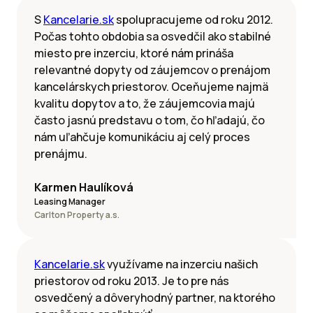
S
Kancelarie.sk
spolupracujeme od roku 2012.
Počas tohto obdobia sa osvedčil ako stabilné
miesto pre inzerciu, ktoré nám prináša
relevantné dopyty od záujemcov o prenájom
kancelárskych priestorov. Oceňujeme najmä
kvalitu dopytov a to, že záujemcovia majú
často jasnú predstavu o tom, čo hľadajú, čo
nám uľahčuje komunikáciu aj celý proces
prenájmu.
Karmen Haulíková
Leasing Manager
Carlton Property a.s.
Kancelarie.sk
využívame na inzerciu našich
priestorov od roku 2013. Je to pre nás
osvedčený a dôveryhodný partner, na ktorého