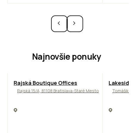
Najnovšie ponuky
ODPORÚČAM
Rajská Boutique Offices
Lakeside
Rajská 15/A, 81108 Bratislava-Staré Mesto
Tomášikova