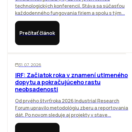
technologických konferencií. Stáva sa súčasťou
každodenného fungovania firiem a spolu s tým...
Prečítať článok
SKLADY
31. 07. 2026
IRF: Začiatok roka v znamení utlmeného
dopytu a pokračujúceho rastu
neobsadenosti
Od prvého štvrťroka 2026 Industrial Research
Forum upravilo metodológiu zberu a reportovania
dát. Po novom sleduje aj projekty v stave...