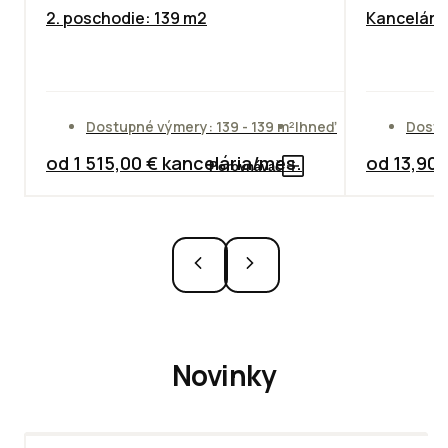
2. poschodie: 139 m2
Kancelársk
Dostupné výmery: 139 - 139 m²
Ihneď
Dostu
od 1 515,00 € kancelária/mes.
od 13,90
Porovnávač
Novinky