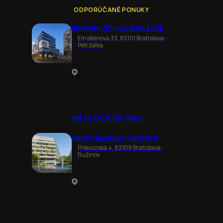
ODPORÚČANÉ PONUKY
EINPARK Offices SUBLEASE
Einsteinova 33, 85101 Bratislava-
Petržalka
od 14,00 € m²/mes.
Apollo Business Center II
Prievozská 4, 82109 Bratislava-
Ružinov