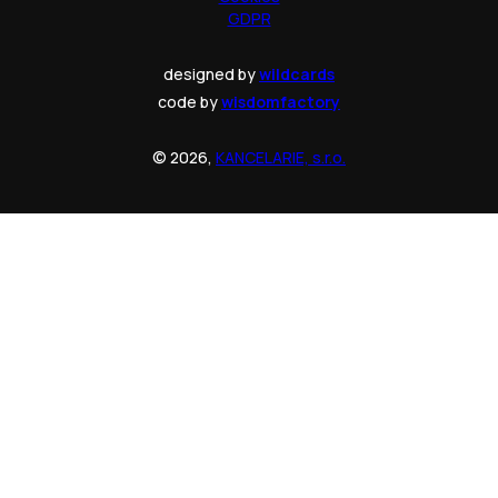
GDPR
designed by
wildcards
code by
wisdomfactory
© 2026,
KANCELARIE, s.r.o.