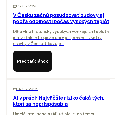
KANCELÁRIE
05. 08. 2026
V Česku začnú posudzovať budovy aj
podľa odolnosti počas vysokých teplôt
Dlhá vlna historicky vysokých vonkajších teplôt v
júni a ďalšie tropické dni v júli preverili všetky
stavby v Česku. Ukazuje...
Prečítať článok
ĽUDIA
INOVÁCIE
04. 08. 2026
AI v práci: Najväčšie riziko čaká tých,
ktorí sa neprispôsobia
Umelá inteligencia (AI) už nie je len témou