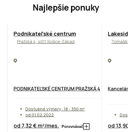
Najlepšie ponuky
ODPORÚČAME
ODPORÚČAM
Podnikateľské centrum
Lakeside
Pražská 4, 4011 Košice-Západ
Tomášikova
PODNIKATEĽSKÉ CENTRUM PRAŽSKÁ 4
Kancelársk
Dostupné výmery: 18 - 350 m²
od 01.02.2022
Dostu
od 7,32 € m²/mes.
od 13,90
Porovnávač