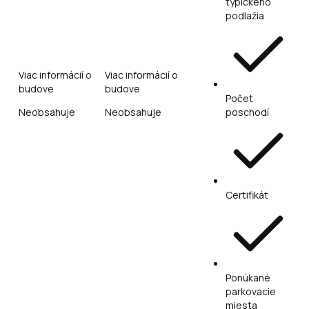
typického
podlažia
Viac informácií o
Viac informácií o
budove
budove
Počet
Neobsahuje
Neobsahuje
poschodí
Certifikát
Ponúkané
parkovacie
miesta