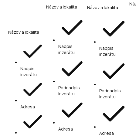
Náz
Názov a lokalita
Názov a lokalita
Názov a lokalita
Nadpis
Nadpis
inzerátu
inzerátu
Nadpis
inzerátu
Podnadpis
Podnadpis
inzerátu
inzerátu
Adresa
Adresa
Adresa