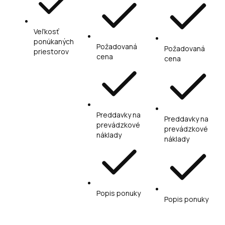
Veľkosť
ponúkaných
Požadovaná
Požadovaná
priestorov
cena
cena
Preddavky na
Preddavky na
prevádzkové
prevádzkové
náklady
náklady
Popis ponuky
Popis ponuky