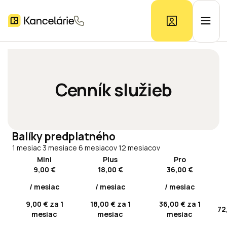
Ponuka kancelárií
Cenník služieb
Prieskum trhu
Balíky predplatného
Kontakt
1 mesiac
3 mesiace
6 mesiacov
12 mesiacov
Mini
Plus
Pro
9,00 €
18,00 €
36,00 €
Inzerát
/ mesiac
/ mesiac
/ mesiac
9,00 € za 1
18,00 € za 1
36,00 € za 1
72
mesiac
mesiac
mesiac