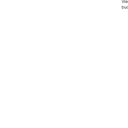
Via
bu