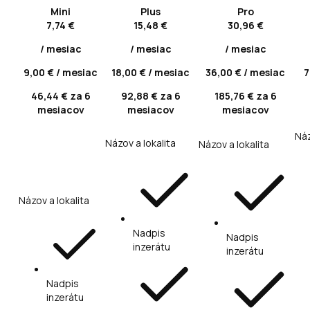
Mini
Plus
Pro
7,74 €
15,48 €
30,96 €
/ mesiac
/ mesiac
/ mesiac
9,00 € / mesiac
18,00 € / mesiac
36,00 € / mesiac
7
46,44 € za 6
92,88 € za 6
185,76 € za 6
mesiacov
mesiacov
mesiacov
Náz
Názov a lokalita
Názov a lokalita
Názov a lokalita
Nadpis
Nadpis
inzerátu
inzerátu
Nadpis
inzerátu