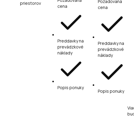
Požadovaná
Požadovaná
priestorov
cena
cena
Preddavky na
Preddavky na
prevádzkové
prevádzkové
náklady
náklady
Popis ponuky
Popis ponuky
Via
bu