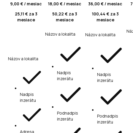
9,00 € / mesiac
18,00 € / mesiac
36,00 € / mesiac
7
25,11 € za 3
50,22 € za 3
100,44 € za 3
mesiace
mesiace
mesiace
Náz
Názov a lokalita
Názov a lokalita
Názov a lokalita
Nadpis
Nadpis
inzerátu
inzerátu
Nadpis
inzerátu
Podnadpis
Podnadpis
inzerátu
inzerátu
Adresa