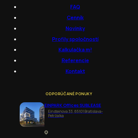
FAQ
Cenník
Novinky
Profily spoločností
Kalkulačka m²
Referencie
Kontakt
ODPORÚČANÉ PONUKY
EINPARK Offices SUBLEASE
Einsteinova 33, 85101 Bratislava-
Petržalka