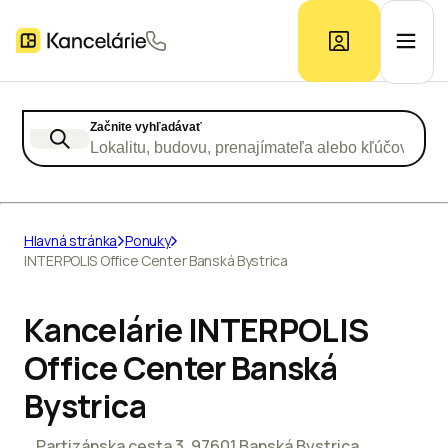
Začnite vyhľadávať
Ponuka kancelárií
Lokalitu, budovu, prenajímateľa alebo kľúčové slo
Prieskum trhu
Hlavná stránka
Ponuky
INTERPOLIS Office Center Banská Bystrica
Kontakt
Kancelárie INTERPOLIS
Inzerát
Office Center Banská
Bystrica
Partizánska cesta 3, 97601 Banská Bystrica