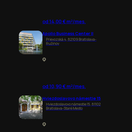
od 14,00 € m²/mes.
Apollo Business Center II
Prievozská 4, 82109 Bratislava-
Ružinov
od 10,90 € m²/mes.
Hviezdoslavovo námestie 15
Hviezdoslavovo námestie 15, 81102
Bratislava-Staré Mesto