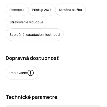
Recepcia
Prístup 24/7
Strážna služba
Stravovanie v budove
Spoločné zasadacie miestnosti
Dopravná dostupnosť
Parkovanie
rkovacie
esta:
Technické parametre
jomné: