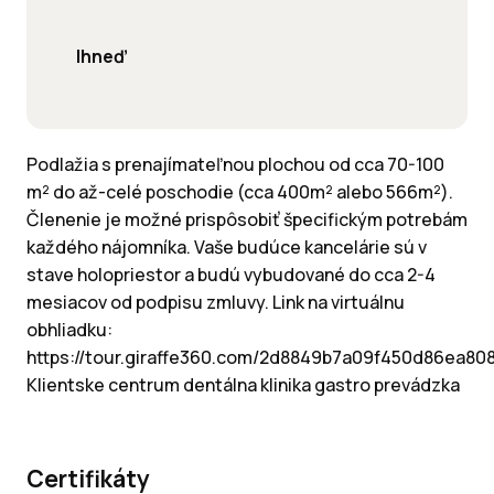
Ihneď
Podlažia s prenajímateľnou plochou od cca 70-100
m² do až-celé poschodie (cca 400m² alebo 566m²).
Členenie je možné prispôsobiť špecifickým potrebám
každého nájomníka. Vaše budúce kancelárie sú v
stave holopriestor a budú vybudované do cca 2-4
mesiacov od podpisu zmluvy. Link na virtuálnu
obhliadku:
https://tour.giraffe360.com/2d8849b7a09f450d86ea80
Klientske centrum dentálna klinika gastro prevádzka
Certifikáty