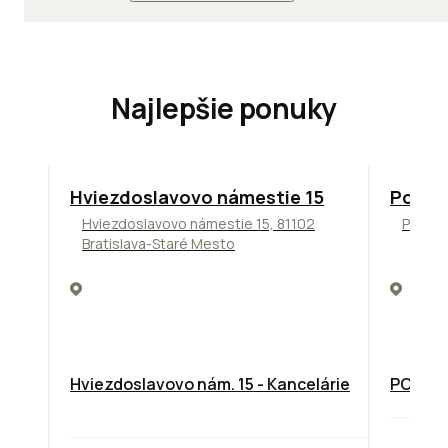
Najlepšie ponuky
ODPORÚČAME
ODPORÚ
Hviezdoslavovo námestie 15
Podni
Hviezdoslavovo námestie 15, 81102
Pražsk
Bratislava-Staré Mesto
Hviezdoslavovo nám. 15 - Kancelárie
PODNIK