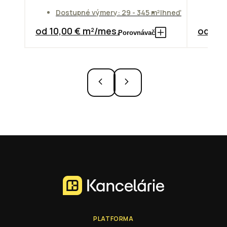
Do
Dostupné výmery: 29 - 345 m²
Ihneď
od
od 10,00 € m²/mes.
od 7,3
Porovnávač
PLATFORMA