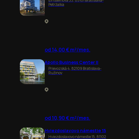
Einsteinova 33, 85101 Bratislava-
Petržalka
od 14,00 € m²/mes.
Apollo Business Center II
Prievozská 4, 82109 Bratislava-
Ružinov
od 10,90 € m²/mes.
Hviezdoslavovo námestie 15
Hviezdoslavovo námestie 15, 81102