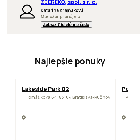
ZBEREKO, spol. s r. o.
Katarína Krajňaková
Manažér prenájmu
Zobraziť telefónne číslo
Najlepšie ponuky
ODPORÚČAME
ODPORÚ
Lakeside Park 02
Podni
Tomášikova 64, 83104 Bratislava-Ružinov
Pražsk