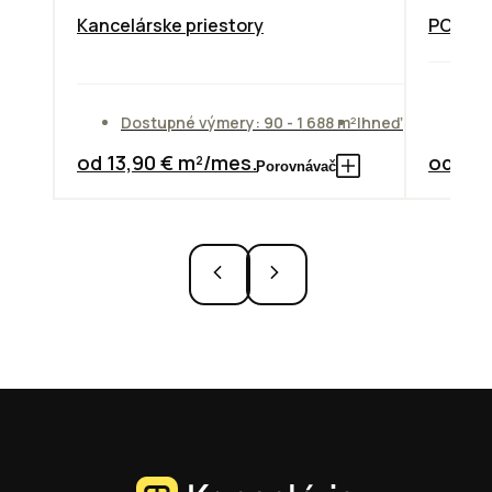
Kancelárske priestory
PODNIK
Do
Dostupné výmery: 90 - 1 688 m²
Ihneď
od
od 13,90 € m²/mes.
od 7,3
Porovnávač