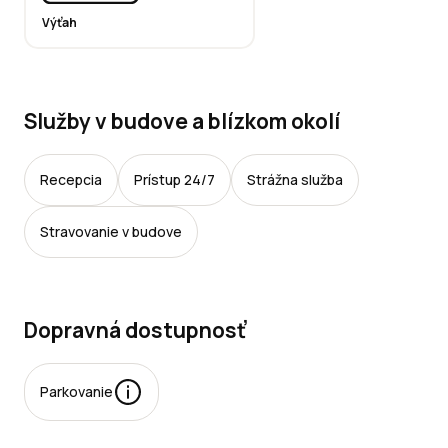
Výťah
Služby v budove a blízkom okolí
Recepcia
Prístup 24/7
Strážna služba
Stravovanie v budove
Dopravná dostupnosť
Parkovanie
rkovacie miesta: