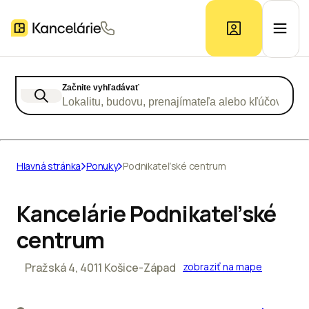
Začnite vyhľadávať
Ponuka kancelárií
Lokalitu, budovu, prenajímateľa alebo kľúčové slo
Prieskum trhu
Hlavná stránka
Ponuky
Podnikateľské centrum
Kontakt
Kancelárie Podnikateľské
centrum
Inzerát
Pražská 4, 4011 Košice-Západ
zobraziť na mape