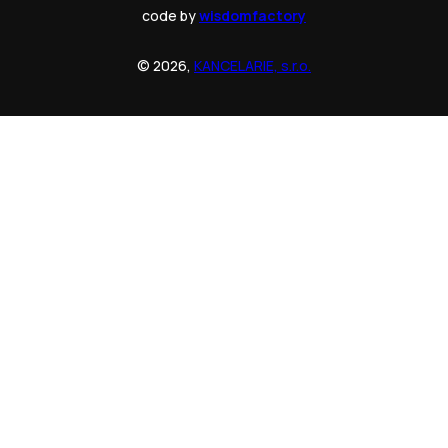
code by
wisdomfactory
© 2026,
KANCELARIE, s.r.o.