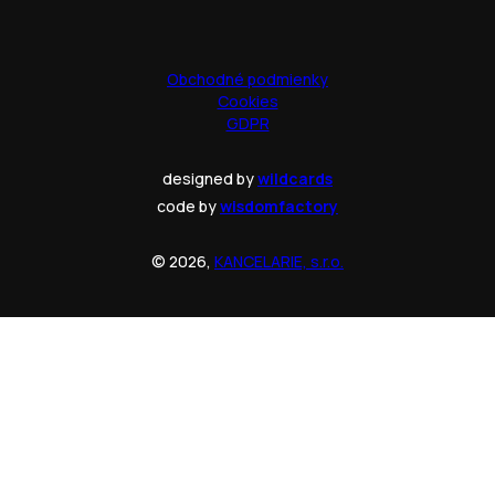
Obchodné podmienky
Cookies
GDPR
designed by
wildcards
code by
wisdomfactory
© 2026,
KANCELARIE, s.r.o.