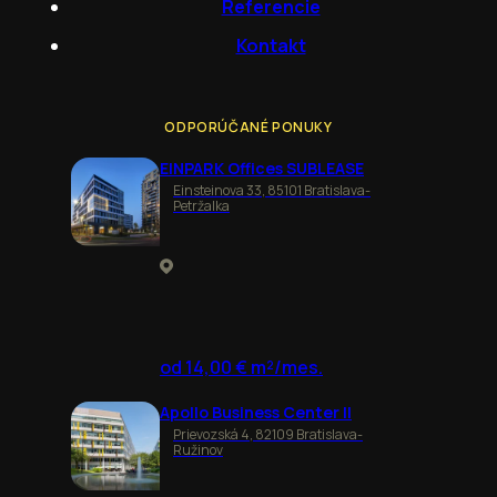
Referencie
Kontakt
ODPORÚČANÉ PONUKY
EINPARK Offices SUBLEASE
Einsteinova 33, 85101 Bratislava-
Petržalka
od 14,00 € m²/mes.
Apollo Business Center II
Prievozská 4, 82109 Bratislava-
Ružinov