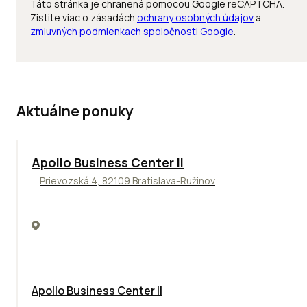
Táto stránka je chránená pomocou Google reCAPTCHA.
Zistite viac o zásadách
ochrany osobných údajov
a
zmluvných podmienkach spoločnosti Google
.
Aktuálne ponuky
TOP
NOVINKA
ODPORÚČAME
Apollo Business Center II
Prievozská 4, 82109 Bratislava-Ružinov
Apollo Business Center II