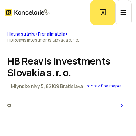
Hlavná stránka
Prenajímatelia
HB Reavis Investments Slovakia s. r. o.
Ponuka kancelárií
HB Reavis Investments
Prieskum trhu
Slovakia s. r. o.
Kontakt
Mlynské nivy 5, 82109 Bratislava
zobraziť na mape
Inzerát