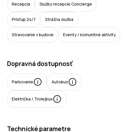
Recepcia
Služby recepcie Concierge
Prístup 24/7
Strážna služba
Stravovanie v budove
Eventy / komunitné aktivity
Dopravná dostupnosť
Parkovanie
Autobus
rkovacie
Električka / Trolejbus
esta:
jomné:
Technické parametre