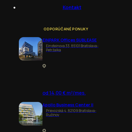
Kontakt
ODPORÚČANÉ PONUKY
EINPARK Offices SUBLEASE
Einsteinova 33, 85101 Bratislava-
Petržalka
od 14,00 € m²/mes.
Apollo Business Center II
Prievozská 4, 82109 Bratislava-
Ružinov