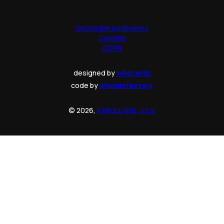
Obchodné podmienky
Cookies
GDPR
designed by
wildcards
code by
wisdomfactory
© 2026,
KANCELARIE, s.r.o.