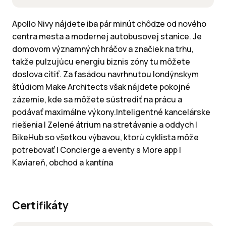
Apollo Nivy nájdete iba pár minút chôdze od nového
centra mesta a modernej autobusovej stanice. Je
domovom významných hráčov a značiek na trhu,
takže pulzujúcu energiu biznis zóny tu môžete
doslova cítiť. Za fasádou navrhnutou londýnskym
štúdiom Make Architects však nájdete pokojné
zázemie, kde sa môžete sústrediť na prácu a
podávať maximálne výkony.Inteligentné kancelárske
riešenia | Zelené átrium na stretávanie a oddych |
BikeHub so všetkou výbavou, ktorú cyklista môže
potrebovať | Concierge a eventy s More app |
Kaviareň, obchod a kantína
Certifikáty