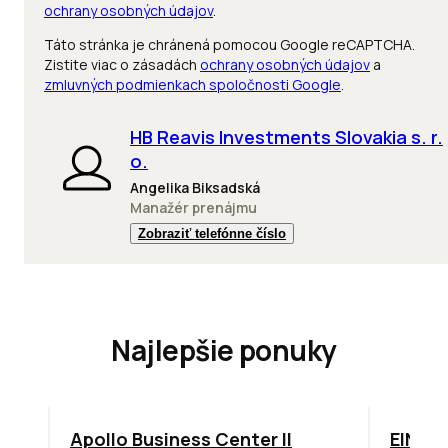
ochrany osobných údajov
.
Táto stránka je chránená pomocou Google reCAPTCHA.
Zistite viac o zásadách
ochrany osobných údajov
a
zmluvných podmienkach spoločnosti Google
.
HB Reavis Investments Slovakia s. r.
o.
Angelika Biksadská
Manažér prenájmu
Zobraziť telefónne číslo
Najlepšie ponuky
TOP
NOVINKA
ODPORÚČAME
TOP
O
Apollo Business Center II
EINPA