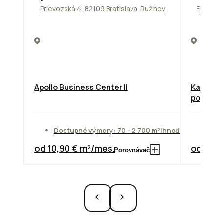
Prievozská 4, 82109 Bratislava-Ružinov
Einstei
Apollo Business Center II
Kancelá
poscho
Dostupné výmery: 70 - 2 700 m²
Ihneď
Do
od 10,90 € m²/mes.
od 14,
Porovnávač