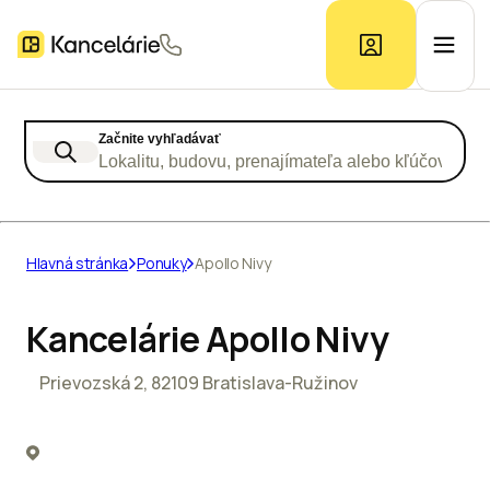
Začnite vyhľadávať
Ponuka kancelárií
Lokalitu, budovu, prenajímateľa alebo kľúčové slo
Prieskum trhu
Hlavná stránka
Ponuky
Apollo Nivy
Kontakt
Kancelárie Apollo Nivy
Prievozská 2, 82109 Bratislava-Ružinov
Inzerát