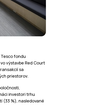
a Tesco fondu
y vo výstavbe Red Court
ransakcií sa
ých priestorov.
oločnosti,
ci investori trhu
tí (33 %), nasledované