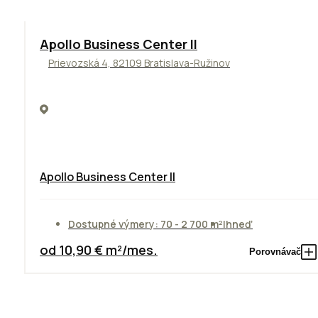
TOP
NOVINKA
ODPORÚČAME
Apollo Business Center II
Prievozská 4, 82109 Bratislava-Ružinov
Apollo Business Center II
Dostupné výmery: 70 - 2 700 m²
Ihneď
od 10,90 € m²/mes.
Porovnávač