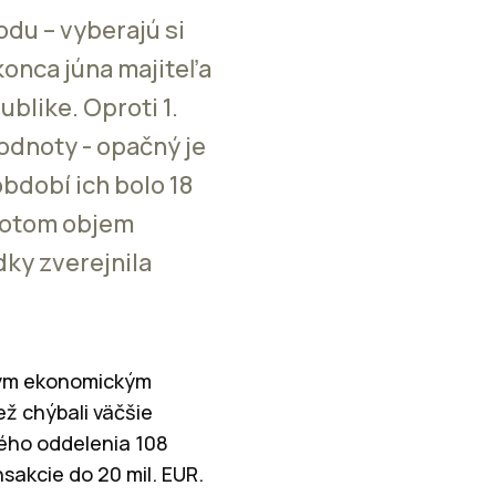
du – vyberajú si
konca júna majiteľa
blike. Oproti 1.
hodnoty - opačný je
bdobí ich bolo 18
 potom objem
dky zverejnila
eným ekonomickým
ež chýbali väčšie
ného oddelenia 108
sakcie do 20 mil. EUR.