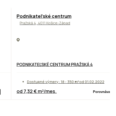
ODPORÚČAME
Podnikateľské centrum
Pražská 4, 4011 Košice-Západ
PODNIKATEĽSKÉ CENTRUM PRAŽSKÁ 4
Dostupné výmery: 18 - 350 m²
od 01.02.2022
od 7,32 € m²/mes.
Porovnávač