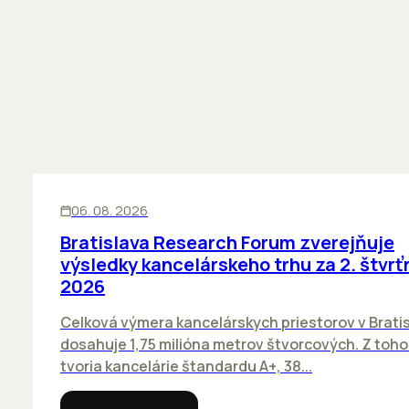
KANCELÁRIE
06. 08. 2026
Bratislava Research Forum zverejňuje
výsledky kancelárskeho trhu za 2. štvrť
2026
Celková výmera kancelárskych priestorov v Brati
dosahuje 1,75 milióna metrov štvorcových. Z toh
tvoria kancelárie štandardu A+, 38...