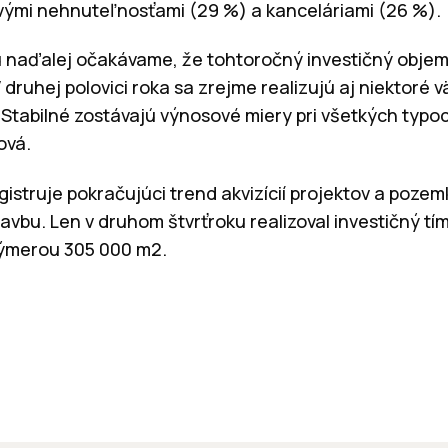
vými nehnuteľnosťami (29 %) a kanceláriami (26 %).
hu naďalej očakávame, že tohtoročný investičný objem
 druhej polovici roka sa zrejme realizujú aj niektoré 
. Stabilné zostávajú výnosové miery pri všetkých typo
ová.
istruje pokračujúci trend akvizícií projektov a poze
avbu. Len v druhom štvrťroku realizoval investičný t
ýmerou 305 000 m2.