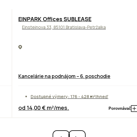
TOP
ODPORÚČAME
EINPARK Offices SUBLEASE
Einsteinova 33, 85101 Bratislava-Petržalka
Kancelárie na podnájom – 6. poschodie
Dostupné výmery: 176 - 428 m²
Ihneď
od 14,00 € m²/mes.
Porovnávač