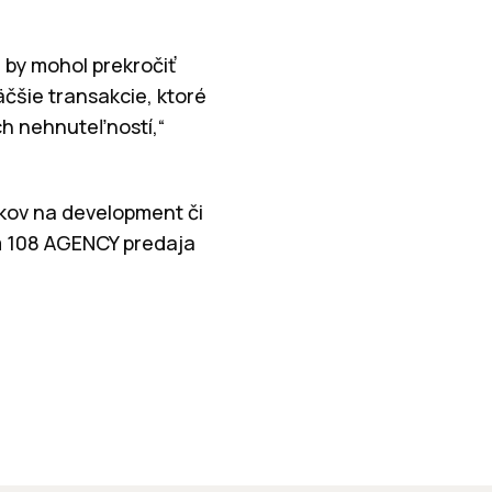
 by mohol prekročiť
väčšie transakcie, ktoré
ch nehnuteľností,“
mkov na development či
ím 108 AGENCY predaja