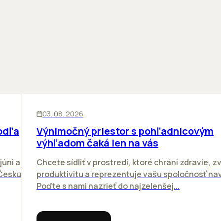
KANCELÁRIE
03. 08. 2026
odľa
Výnimočný priestor s pohľadnicovým
výhľadom čaká len na vás
júni a
Chcete sídliť v prostredí, ktoré chráni zdravie, z
 Česku.
produktivitu a reprezentuje vašu spoločnosť n
Poďte s nami nazrieť do najzelenšej...