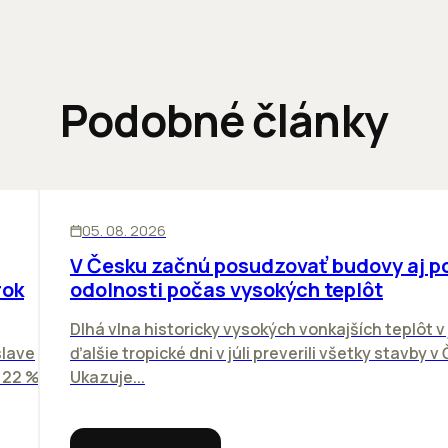
Podobné články
KANCELÁRIE
05. 08. 2026
V Česku začnú posudzovať budovy aj p
rok
odolnosti počas vysokých teplôt
Dlhá vlna historicky vysokých vonkajších teplôt v 
slave
ďalšie tropické dni v júli preverili všetky stavby v
o 22 %
Ukazuje...