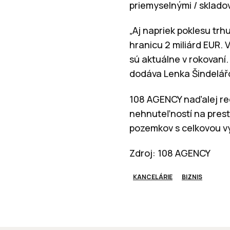
priemyselnými / sklado
„Aj napriek poklesu tr
hranicu 2 miliárd EUR. V
sú aktuálne v rokovaní
dodáva Lenka Šindelář
108 AGENCY naďalej reg
nehnuteľností na prest
pozemkov s celkovou v
Zdroj: 108 AGENCY
KANCELÁRIE
BIZNIS