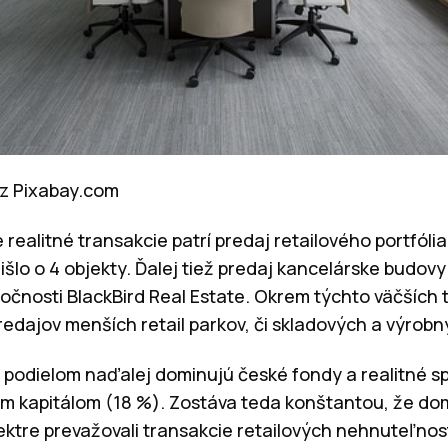
s z Pixabay.com
realitné transakcie patrí predaj retailového portfóli
išlo o 4 objekty. Ďalej tiež predaj kancelárske budov
očnosti BlackBird Real Estate. Okrem týchto väčších t
redajov menších retail parkov, či skladových a výrobn
 podielom naďalej dominujú české fondy a realitné sp
 kapitálom (18 %). Zostáva teda konštantou, že domá
pektre prevažovali transakcie retailových nehnuteľnos