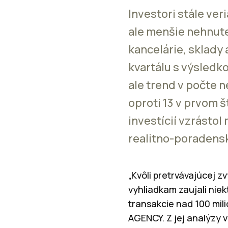
Investori stále ve
ale menšie nehnuteľ
kancelárie, sklady
kvartálu s výsledko
ale trend v počte 
oproti 13 v prvom 
investícií vzrástol
realitno-poradens
„Kvôli pretrvávajúcej
vyhliadkam zaujali niekt
transakcie nad 100 mil
AGENCY. Z jej analýzy v