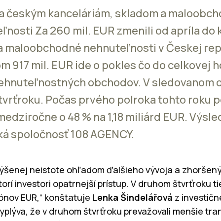
ria českým kanceláriám, skladom a maloobcho
nosti Za 260 mil. EUR zmenili od apríla do 
 a maloobchodné nehnuteľnosti v Českej repu
m 917 mil. EUR ide o pokles čo do celkovej 
nehnuteľnostných obchodov. V sledovanom o
štvrťroku. Počas prvého polroka tohto roku
 medziročne o 48 % na 1,18 miliárd EUR. Výsle
ká spoločnosť 108 AGENCY.
 zvýšenej neistote ohľadom ďalšieho vývoja a zhorš
orí investori opatrnejší prístup. V druhom štvrťroku ti
iónov EUR,“ konštatuje
Lenka Šindelářová
z investič
yplýva, že v druhom štvrťroku prevažovali menšie tran