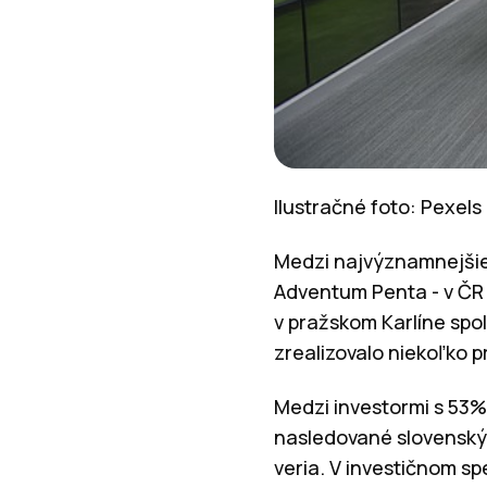
Ilustračné foto: Pexel
Medzi najvýznamnejšie 
Adventum Penta - v ČR 
v pražskom Karlíne spol
zrealizovalo niekoľko p
Medzi investormi s 53%
nasledované slovenským
veria. V investičnom s