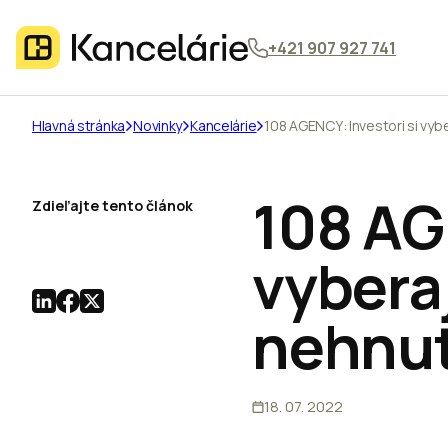
+421 907 927 741
Hlavná stránka
Novinky
Kancelárie
108 AGENCY: Investori si vyb
108 AG
Zdieľajte tento článok
vybera
nehnut
18. 07. 2022