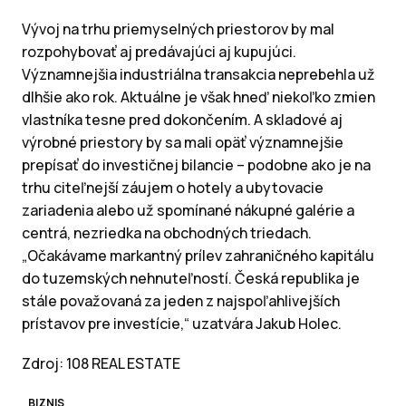
Vývoj na trhu priemyselných priestorov by mal
rozpohybovať aj predávajúci aj kupujúci.
Významnejšia industriálna transakcia neprebehla už
dlhšie ako rok. Aktuálne je však hneď niekoľko zmien
vlastníka tesne pred dokončením. A skladové aj
výrobné priestory by sa mali opäť významnejšie
prepísať do investičnej bilancie – podobne ako je na
trhu citeľnejší záujem o hotely a ubytovacie
zariadenia alebo už spomínané nákupné galérie a
centrá, nezriedka na obchodných triedach.
„Očakávame markantný prílev zahraničného kapitálu
do tuzemských nehnuteľností. Česká republika je
stále považovaná za jeden z najspoľahlivejších
prístavov pre investície,“ uzatvára Jakub Holec.
Zdroj: 108 REAL ESTATE
BIZNIS