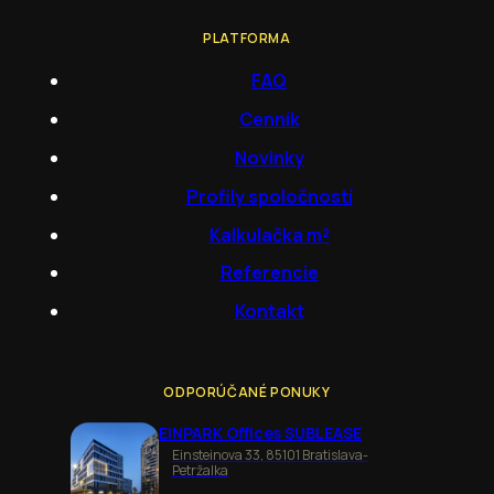
PLATFORMA
FAQ
Cenník
Novinky
Profily spoločností
Kalkulačka m²
Referencie
Kontakt
ODPORÚČANÉ PONUKY
EINPARK Offices SUBLEASE
Einsteinova 33, 85101 Bratislava-
Petržalka