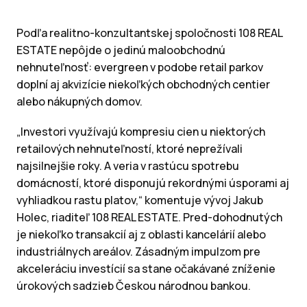
Podľa realitno-konzultantskej spoločnosti 108 REAL
ESTATE nepôjde o jedinú maloobchodnú
nehnuteľnosť: evergreen v podobe retail parkov
doplní aj akvizície niekoľkých obchodných centier
alebo nákupných domov.
„Investori využívajú kompresiu cien u niektorých
retailových nehnuteľností, ktoré neprežívali
najsilnejšie roky. A veria v rastúcu spotrebu
domácností, ktoré disponujú rekordnými úsporami aj
vyhliadkou rastu platov,“ komentuje vývoj Jakub
Holec, riaditeľ 108 REAL ESTATE. Pred-dohodnutých
je niekoľko transakcií aj z oblasti kancelárií alebo
industriálnych areálov. Zásadným impulzom pre
akceleráciu investícií sa stane očakávané zníženie
úrokových sadzieb Českou národnou bankou.