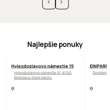
Najlepšie ponuky
ODPORÚČAME
TOP
ODPO
Hviezdoslavovo námestie 15
EINPARK 
Hviezdoslavovo námestie 15, 81102
Einsteinov
Bratislava-Staré Mesto