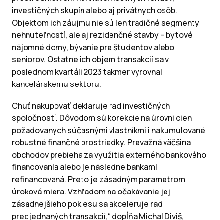
investičných skupín alebo aj privátnych osôb.
Objektom ich záujmu nie sú len tradičné segmenty
nehnuteľností, ale aj rezidenčné stavby – bytové
nájomné domy, bývanie pre študentov alebo
seniorov. Ostatne ich objem transakcií sa v
poslednom kvartáli 2023 takmer vyrovnal
kancelárskemu sektoru.
Chuť nakupovať deklaruje rad investičných
spoločností. Dôvodom sú korekcie na úrovni cien
požadovaných súčasnými vlastníkmi i nakumulované
robustné finančné prostriedky. Prevažná väčšina
obchodov prebieha za využitia externého bankového
financovania alebo je následne bankami
refinancovaná. Preto je zásadným parametrom
úroková miera. Vzhľadom na očakávanie jej
zásadnejšieho poklesu sa akceleruje rad
predjednaných transakcií,“ dopĺňa Michal Diviš,