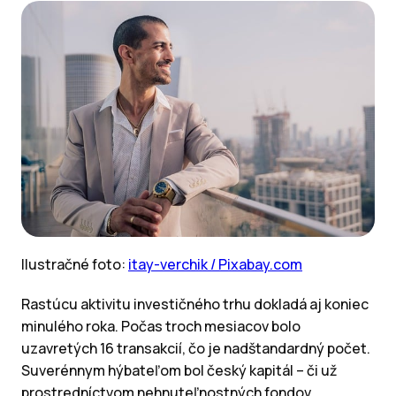
Ilustračné foto:
itay-verchik / Pixabay.com
Rastúcu aktivitu investičného trhu dokladá aj koniec
minulého roka. Počas troch mesiacov bolo
uzavretých 16 transakcií, čo je nadštandardný počet.
Suverénnym hýbateľom bol český kapitál – či už
prostredníctvom nehnuteľnostných fondov,