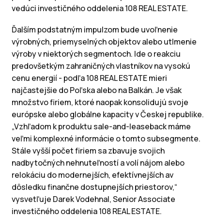
vedúci investičného oddelenia 108 REAL ESTATE.
Ďalším podstatným impulzom bude uvoľnenie
výrobných, priemyselných objektov alebo utlmenie
výroby v niektorých segmentoch. Ide o reakciu
predovšetkým zahraničných vlastníkov na vysokú
cenu energií - podľa 108 REAL ESTATE mieri
najčastejšie do Poľska alebo na Balkán. Je však
množstvo firiem, ktoré naopak konsolidujú svoje
európske alebo globálne kapacity v Českej republike.
„Vzhľadom k produktu sale-and-leaseback máme
veľmi komplexné informácie o tomto subsegmente.
Stále vyšší počet firiem sa zbavuje svojich
nadbytočných nehnuteľností a volí nájom alebo
relokáciu do modernejších, efektívnejších av
dôsledku finančne dostupnejších priestorov,“
vysvetľuje Darek Vodehnal, Senior Associate
investičného oddelenia 108 REAL ESTATE.