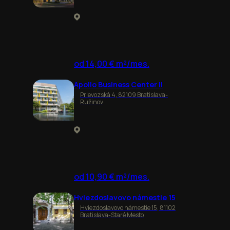
od 14,00 € m²/mes.
Apollo Business Center II
Prievozská 4, 82109 Bratislava-
Ružinov
od 10,90 € m²/mes.
Hviezdoslavovo námestie 15
Hviezdoslavovo námestie 15, 81102
Bratislava-Staré Mesto