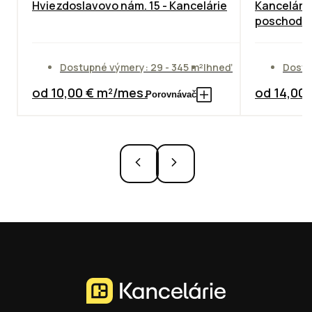
Hviezdoslavovo nám. 15 - Kancelárie
Kancelárie
poschodie
Dostupné výmery: 29 - 345 m²
Ihneď
Dostu
od 10,00 € m²/mes.
od 14,00
Porovnávač