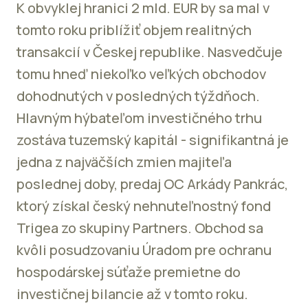
K obvyklej hranici 2 mld. EUR by sa mal v
tomto roku priblížiť objem realitných
transakcií v Českej republike. Nasvedčuje
tomu hneď niekoľko veľkých obchodov
dohodnutých v posledných týždňoch.
Hlavným hýbateľom investičného trhu
zostáva tuzemský kapitál - signifikantná je
jedna z najväčších zmien majiteľa
poslednej doby, predaj OC Arkády Pankrác,
ktorý získal český nehnuteľnostný fond
Trigea zo skupiny Partners. Obchod sa
kvôli posudzovaniu Úradom pre ochranu
hospodárskej súťaže premietne do
investičnej bilancie až v tomto roku.