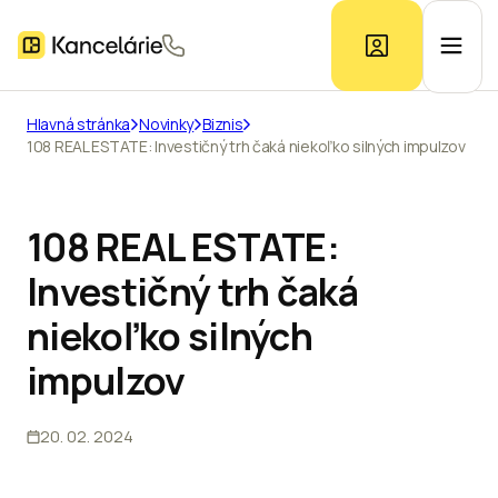
Hlavná stránka
Novinky
Biznis
108 REAL ESTATE: Investičný trh čaká niekoľko silných impulzov
Ponuka kancelárií
Prieskum trhu
108 REAL ESTATE:
Investičný trh čaká
Kontakt
niekoľko silných
impulzov
Inzerát
20. 02. 2024