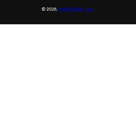
© 2026,
KANCELARIE, s.r.o.