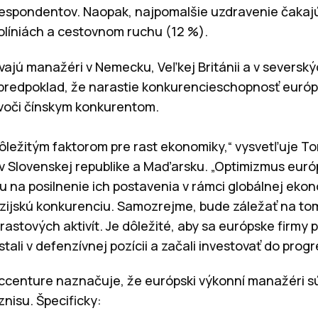
respondentov. Naopak, najpomalšie uzdravenie čakaj
rolíniách a cestovnom ruchu (12 %).
vajú manažéri v Nemecku, Veľkej Británii a v severský
h predpoklad, že narastie konkurencieschopnosť európ
 voči čínskym konkurentom.
ôležitým faktorom pre rast ekonomiky,“ vysvetľuje T
v Slovenskej republike a Maďarsku. „Optimizmus európ
u na posilnenie ich postavenia v rámci globálnej ekono
ijskú konkurenciu. Samozrejme, bude záležať na tom
astových aktivít. Je dôležité, aby sa európske firmy pr
ali v defenzívnej pozícii a začali investovať do progr
ccenture naznačuje, že európski výkonní manažéri sú 
znisu. Špecificky: