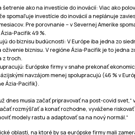
 šetrenie ako na investície do inovácií: Viac ako pol
e spomaľuje investície do inovácií a neplánuje zavie
mesiacov. Pre porovnanie – v Severnej Amerike spomaľ
 Ázia-Pacifik 49 %.
ú do biznisu budúcnosti: V Európe iba jedna zo siedm
na oživenie biznisu. V regióne Ázia-Pacifik je to jedna z
 z troch.
upracujú: Európske firmy v snahe prekonať ekonomic
ázijskými navzájom menej spolupracujú (46 % v Euró
e Ázia-Pacifik).
sa už dnes musia začať pripravovať na post-covid svet,
začať rozmýšľať a konať rozhodne, vyvážene riskovať 
oviť modely rastu a adaptovať sa na nový normál.“
tické oblasti, na ktoré by sa európske firmy mali zamera