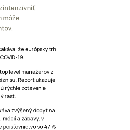
zintenzívniť
im môže
tov.
čakáva, že európsky trh
 COVID-19.
top level manažérov z
biznisu. Report ukazuje,
jú rýchle zotavenie
ý rast.
akáva zvýšený dopyt na
 médií a zábavy, v
 poisťovníctvo so 47 %