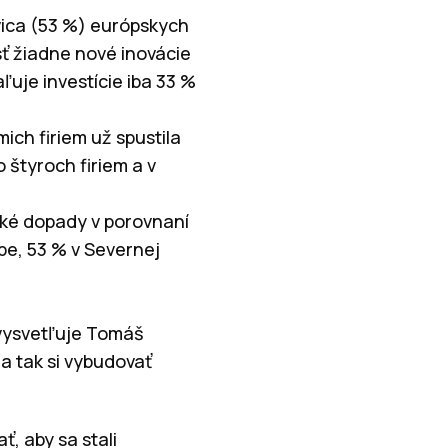
ovica (53 %) európskych
sť žiadne nové inovácie
uje investície iba 33 %
ich firiem už spustila
o štyroch firiem a v
ké dopady v porovnaní
pe, 53 % v Severnej
“ vysvetľuje Tomáš
a tak si vybudovať
ť, aby sa stali