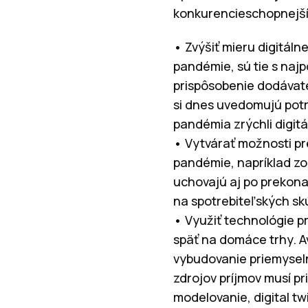
konkurencieschopnejším
• Zvýšiť mieru digitál
pandémie, sú tie s najp
prispôsobenie dodávate
si dnes uvedomujú potr
pandémia zrýchli digit
• Vytvárať možnosti pr
pandémie, napríklad zo
uchovajú aj po prekonan
na spotrebiteľských sk
• Využiť technológie pr
späť na domáce trhy. A
vybudovanie priemyseln
zdrojov príjmov musí pr
modelovanie, digital tw