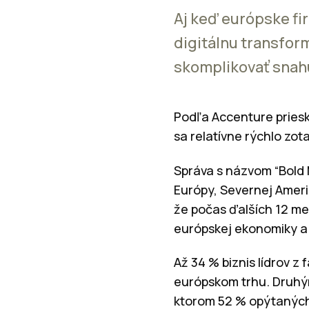
Aj keď európske fi
digitálnu transform
skomplikovať snah
Podľa Accenture priesk
sa relatívne rýchlo z
Správa s názvom “Bold 
Európy, Severnej Amerik
že počas ďalších 12 me
európskej ekonomiky a 
Až 34 % biznis lídrov 
európskom trhu. Druhým
ktorom 52 % opýtaných