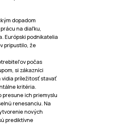
mickým dopadom
 prácu na diaľku,
. Európski podnikatelia
 pripustilo, že
otrebiteľov počas
upom, si zákazníci
vidia príležitosť stavať
tálne kritéria.
 o presune ich priemyslu
selnú renesanciu. Na
vytvorenie nových
sú prediktívne