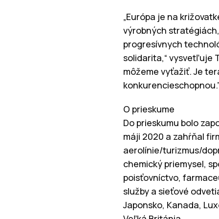
„Európa je na križovat
výrobných stratégiách,
progresívnych technológ
solidarita,“ vysvetľuje
môžeme vyťažiť. Je tera
konkurencieschopnou.
O prieskume
Do prieskumu bolo zapoj
máji 2020 a zahŕňal fi
aerolínie/turizmus/dop
chemický priemysel, sp
poisťovníctvo, farmace
služby a sieťové odveti
Japonsko, Kanada, Luxe
Veľká Británia.