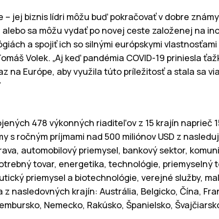
ke – jej biznis lídri môžu buď pokračovať v dobre zn
 alebo sa môžu vydať po novej ceste založenej na in
iách a spojiť ich so silnými európskymi vlastnosťami a
 Tomáš Volek. „Aj keď pandémia COVID-19 priniesla ťažk
z na Európe, aby využila túto príležitosť a stala sa vi
”
ených 478 výkonných riaditeľov z 15 krajín naprieč 1
rmy s ročným príjmami nad 500 miliónov USD z nasledu
rava, automobilový priemysel, bankový sektor, komun
otrebný tovar, energetika, technológie, priemyselný t
utický priemysel a biotechnológie, verejné služby, m
a z nasledovných krajín: Austrália, Belgicko, Čína, F
mbursko, Nemecko, Rakúsko, Španielsko, Švajčiarsko