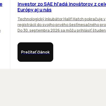
e
Investor zo SAE hľadá inovátorov z cel
Európy aj u nás
Technologický inkubátor Halif Hatch pokračuje v
registrácii do svojho prvého šesťmesačného pr
e
Do 30. septembra 2026 sa môžu prihlásiť študenti
Prečítať článok