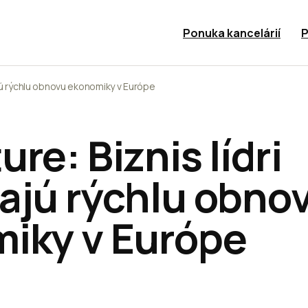
Ponuka kancelárií
P
ajú rýchlu obnovu ekonomiky v Európe
re: Biznis lídri
ajú rýchlu obno
iky v Európe