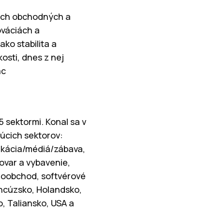
ámych obchodných a
ováciách a
ko stabilita a
osti, dnes z nej
ac
5 sektormi. Konal sa v
júcich sektorov:
ikácia/médiá/zábava,
ovar a vybavenie,
aloobchod, softvérové
rancúzsko, Holandsko,
, Taliansko, USA a