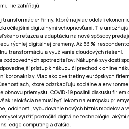
i. Tie zahŕňajú:
nej transformácie: Firmy, ktoré najviac odolali ekono
okročilejšími digitálnymi schopnosťami. Tie umožňujú
ľského reťazca a adaptáciu na nové spôsoby predaja
ebu rýchlej digitálnej premeny. Až 63 % respondentov
álnu transformáciu a využívanie cloudových riešení.
e zodpovedných spotrebiteľov: Nákupné zvyklosti sp
dpovednejší prístup k nákupu či prechod k online nák
í koronakrízy. Viac ako dve tretiny európskych firiem 
úsenostiach, ktoré odzrkadľujú sociálne a environmen
e obnovu priemyslu: COVID-19 posilnil diskusiu firiem
však relokácia nemusí byť liekom na európsku priemy
ej odolnosti, vybudovanie nových biznis modelov a 
iemysel využiť pokročilé digitálne technológie, akými 
ins, edge computing a ďalšie.