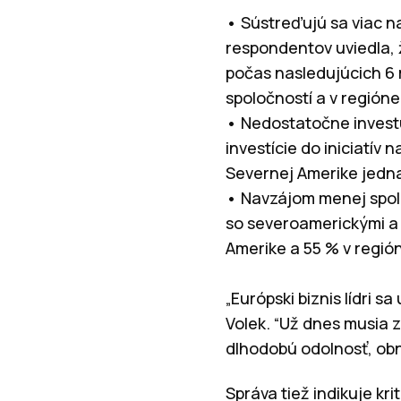
• Sústreďujú sa viac na
respondentov uviedla, ž
počas nasledujúcich 6 
spoločností a v regióne
• Nedostatočne investuj
investície do iniciatív 
Severnej Amerike jedna
• Navzájom menej spol
so severoamerickými a 
Amerike a 55 % v región
„Európski biznis lídri 
Volek. “Už dnes musia 
dlhodobú odolnosť, obn
Správa tiež indikuje kri