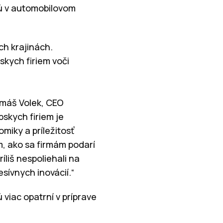
ú v automobilovom
ch krajinách.
skych firiem voči
omáš Volek, CEO
skych firiem je
miky a príležitosť
, ako sa firmám podarí
íliš nespoliehali na
esívnych inovácií.“
viac opatrní v príprave