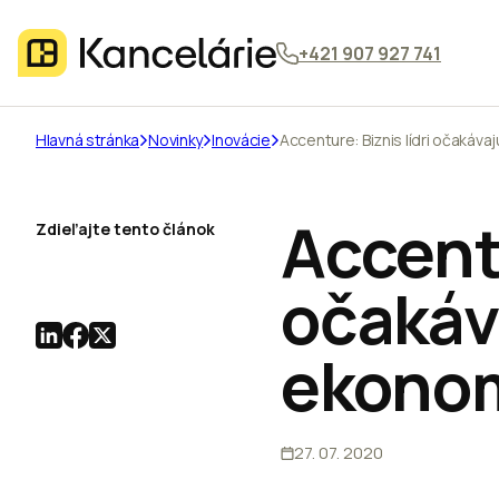
+421 907 927 741
Hlavná stránka
Novinky
Inovácie
Accenture: Biznis lídri očakáv
Accentu
Zdieľajte tento článok
očakáv
ekonom
27. 07. 2020