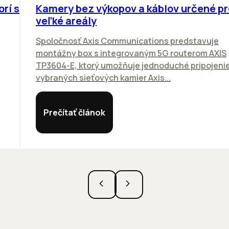
orí sa
Kamery bez výkopov a káblov určené pr
veľké areály
Spoločnosť Axis Communications predstavuje
montážny box s integrovaným 5G routerom AXIS
TP3604-E, ktorý umožňuje jednoduché pripojeni
vybraných sieťových kamier Axis...
Prečítať článok