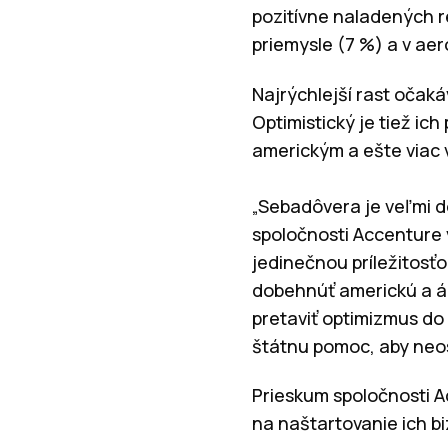
pozitívne naladených 
priemysle (7 %) a v ae
Najrýchlejší rast očaká
Optimistický je tiež ic
americkým a ešte viac
„Sebadôvera je veľmi d
spoločnosti Accenture 
jedinečnou príležitosťo
dobehnúť americkú a áz
pretaviť optimizmus do r
štátnu pomoc, aby neost
Prieskum spoločnosti A
na naštartovanie ich bi