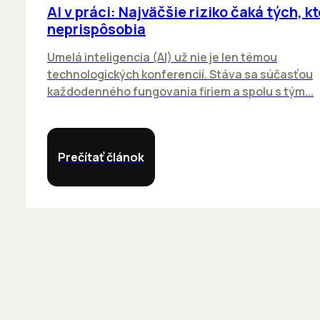
AI v práci: Najväčšie riziko čaká tých, kt
neprispôsobia
Umelá inteligencia (AI) už nie je len témou
technologických konferencií. Stáva sa súčasťou
každodenného fungovania firiem a spolu s tým...
Prečítať článok