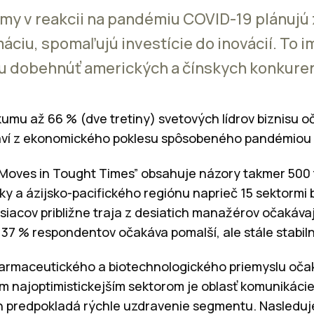
rmy v reakcii na pandémiu COVID-19 plánujú 
áciu, spomaľujú investície do inovácií. To 
u dobehnúť amerických a čínskych konkuren
umu až 66 % (dve tretiny) svetových lídrov biznisu o
otaví z ekonomického poklesu spôsobeného pandémiou
Moves in Tought Times” obsahuje názory takmer 500 
y a ázijsko-pacifického regiónu naprieč 15 sektormi 
siacov približne traja z desiatich manažérov očakáva
37 % respondentov očakáva pomalší, ale stále stabiln
z farmaceutického a biotechnologického priemyslu oč
 najoptimistickejším sektorom je oblasť komunikácie,
 predpokladá rýchle uzdravenie segmentu. Nasleduje