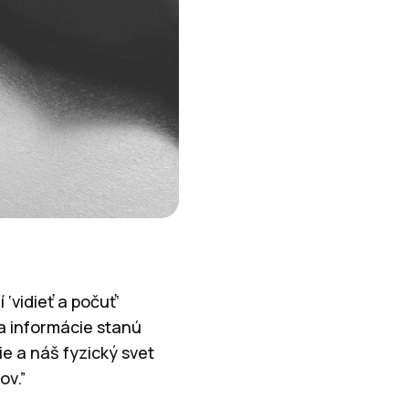
 ‘vidieť a počuť’
a informácie stanú
e a náš fyzický svet
ov.”