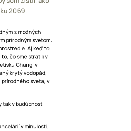
y som zistil, ako
oku 2069.
 jedným z možných
vým prírodným svetom:
rostredie. Aj keď to
, čo sme stratili v
etisku Changi v
rený krytý vodopád,
 prírodného sveta, v
y tak v budúcnosti
elárií v minulosti.