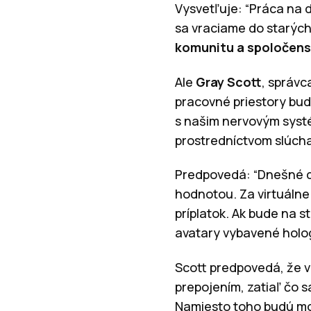
Vysvetľuje: “Práca na d
sa vraciame do starých 
komunitu a spoločens
Ale
Gray Scott
, správc
pracovné priestory bud
s našim nervovým systé
prostredníctvom slúch
Predpovedá: “Dnešné di
hodnotou. Za virtuálne 
príplatok. Ak bude na 
avatary vybavené holog
Scott predpovedá, že v
prepojením, zatiaľ čo s
Namiesto toho budú mo