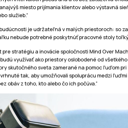
anajvýš miesto prijímania klientov alebo výstavná si
bo služieb.”
v budúcnosti je udržateľná v malých priestoroch: so z
iaľku nebude potrebné poskytnúť pracovné stoly toľ
t pre stratégiu a inovácie spoločnosti Mind Over Machi
budú využívať ako priestory oslobodené od všetkého
estory skutočného sveta zamerané na pomoc ľuďom pr
avrhnuté tak, aby umožňovali spoluprácu medzi ľuďmi
ez obáv z toho, kto alebo čo ich počúva.”