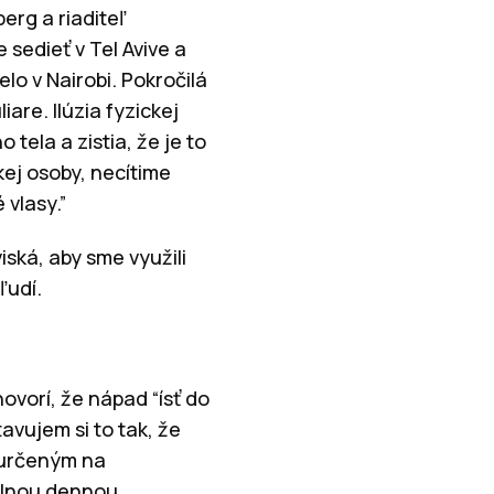
erg a riaditeľ
 sedieť v Tel Avive a
elo v Nairobi. Pokročilá
are. Ilúzia fyzickej
tela a zistia, že je to
kej osoby, necítime
 vlasy.”
ská, aby sme využili
ľudí.
hovorí, že nápad “ísť do
avujem si to tak, že
 určeným na
iálnou dennou