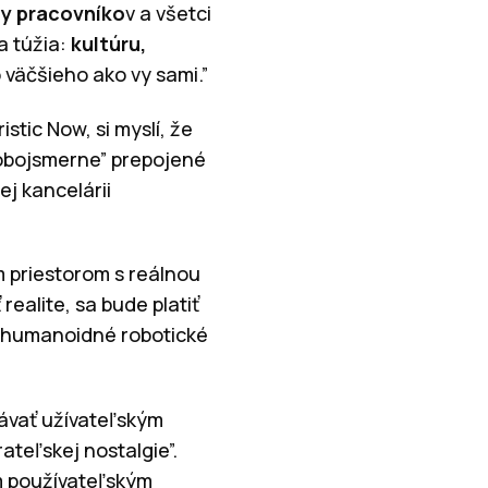
ty pracovníko
v a všetci
a túžia:
kultúru,
 väčšieho ako vy sami.”
stic Now, si myslí, že
“obojsmerne” prepojené
j kancelárii
 priestorom s reálnou
ealite, sa bude platiť
e humanoidné robotické
távať užívateľským
ateľskej nostalgie”.
m používateľským