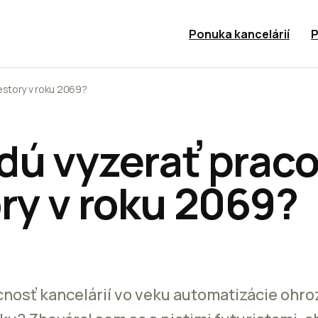
Ponuka kancelárií
P
estory v roku 2069?
dú vyzerať prac
ry v roku 2069?
nosť kancelárií vo veku automatizácie ohr