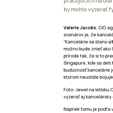
pracujúcich na diaľ
by mohlo vyzerať fy
Valerie Jacobs
, CIO a
scenárov je, že kancel
“Kancelárie sa stanú
ú
možno bude znieť ako ľ
prírode tak, že si to 
Singapure, kde sa deti
budúcnosť kancelárie je
ktorom neustále bojuj
Foto: Jewel na letisku 
vyzerať aj kancelársky 
Napriek tomu je podľa 