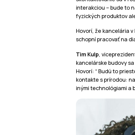
interakciou – bude to n
fyzických produktov ale
Hovorí, že kancelária 
schopní pracovať na d
Tim Kulp
, vicepreziden
kancelárske budovy sa 
Hovorí: “ Budú to pri
kontakte s prírodou: n
inými technológiami a b