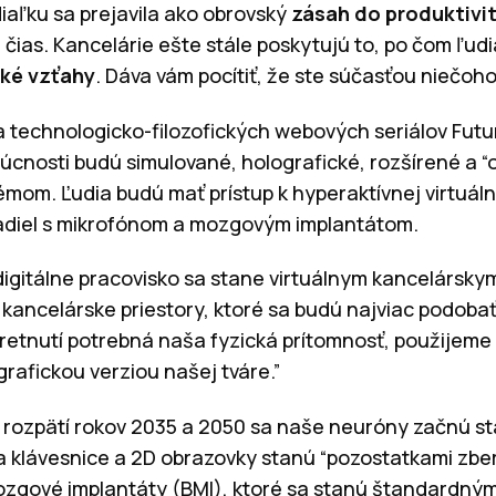
iaľku sa prejavila ako obrovský
zásah do produktivi
čias. Kancelárie ešte stále poskytujú to, po čom ľudi
ké vzťahy
. Dáva vám pocítiť, že ste súčasťou niečoho
a technologicko-filozofických webových seriálov Futuri
úcnosti budú simulované, holografické, rozšírené a 
mom. Ľudia budú mať prístup k hyperaktívnej virtuálne
adiel s mikrofónom a mozgovým implantátom.
gitálne pracovisko sa stane virtuálnym kancelárskym
kancelárske priestory, ktoré sa budú najviac podobať r
stretnutí potrebná naša fyzická prítomnosť, použijem
rafickou verziou našej tváre.”
 rozpätí rokov 2035 a 2050 sa naše neuróny začnú s
a klávesnice a 2D obrazovky stanú “pozostatkami zber
zgové implantáty (BMI), ktoré sa stanú štandardný