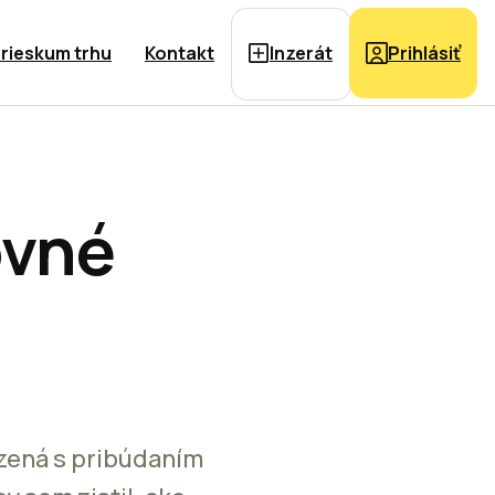
rieskum trhu
Kontakt
Inzerát
Prihlásiť
ovné
ozená s pribúdaním