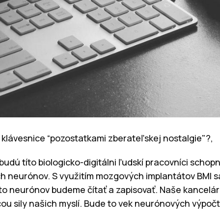
 klávesnice “pozostatkami zberateľskej nostalgie"?,
dú títo biologicko-digitálni ľudskí pracovníci schopní
ich neurónov. S využitím mozgových implantátov BMI s
o neurónov budeme čítať a zapisovať. Naše kancelári
 sily našich myslí. Bude to vek neurónových výpočt