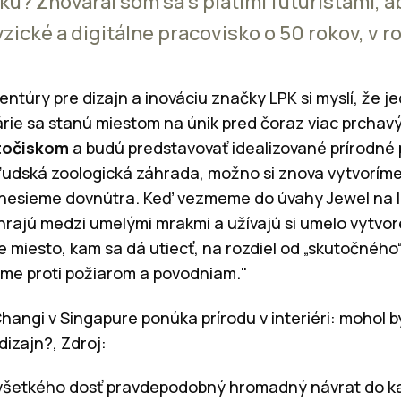
ku? Zhováral som sa s piatimi futuristami, ab
zické a digitálne pracovisko o 50 rokov, v r
gentúry pre dizajn a inováciu značky LPK si myslí, že
árie sa stanú miestom na únik pred čoraz viac prcha
točiskom
a budú predstavovať idealizované prírodné p
udská zoologická záhrada, možno si znova vytvoríme to
prenesieme dovnútra. Keď vezmeme do úvahy Jewel na l
 hrajú medzi umelými mrakmi a užívajú si umelo vytvo
 miesto, kam sa dá utiecť, na rozdiel od „skutočného“
eme proti požiarom a povodniam."
Changi v Singapure ponúka prírodu v interiéri: mohol b
dizajn?, Zdroj:
všetkého dosť pravdepodobný hromadný návrat do kanc