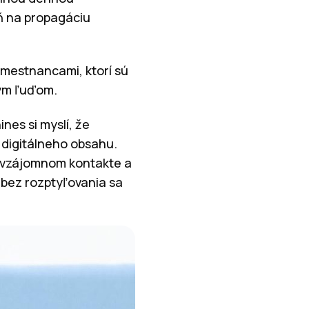
eň na propagáciu
amestnancami, ktorí sú
kým ľuďom.
nes si myslí, že
 digitálneho obsahu.
i vzájomnom kontakte a
 bez rozptyľovania sa