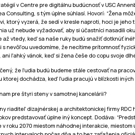
tratégií v Centre pre digitálnu budúcnosť v USC Annenb
dea Consulting, s tým úplne súhlasí. Hovorí: “Žena môže
, ktorý vyzerá, že sedí v kresle naproti, hoci je jeho t
a už nebude vyžadovať, aby si účastníci nasadili okuli
e až vtedy, keď sa naše ruky budú snažiť dotknúť iného 
si s nevôľou uvedomíme, že necítime prítomnosť fyzic
ani ľahký vánok, keď si žena češe do copu svoje dlhé
čený, že ľudia budú budeme stále cestovať na pracovi
 ktorej dochádza, keď ľudia pracujú v blízkosti iných 
nam pre štyri steny v samotnej kancelárii?
ny riaditeľ dizajnérskej a architektonickej firmy RDC 
okov predstavovať úplne iný koncept. Dodáva: “Predst
de v roku 2070 miestom náhodnej interakcie, miestom
znych intervaloch počas dňa a to bez zaťaženia ofic