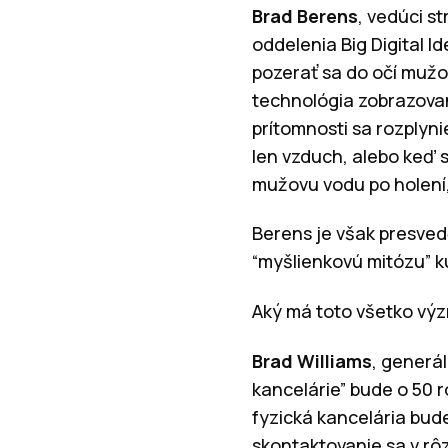
Brad Berens
, vedúci s
oddelenia Big Digital I
pozerať sa do očí mužovi
technológia zobrazovani
prítomnosti sa rozplyni
len vzduch, alebo keď 
mužovu vodu po holení, 
Berens je však presved
“myšlienkovú mitózu” ku
Aký má toto všetko výz
Brad Williams
, generál
kancelárie” bude o 50 r
fyzická kancelária bu
skontaktovanie sa v rô