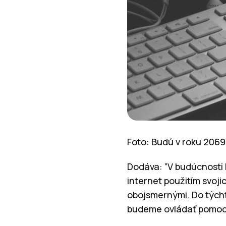
Foto: Budú v roku 2069
Dodáva: ”V budúcnosti bu
internet použitím svoj
obojsmernými. Do týcht
budeme ovládať pomocou