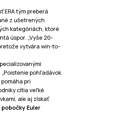
sť ERA tým preberá
ané z ušetrených
vých kategóriách, ktoré
ntá úspor. „Vyše 20-
pretože vytvára win-to-
špecializovanými
. „Poistenie pohľadávok
e pomáha pri
odniky cítia veľké
kami, ale aj získať
j pobočky Euler