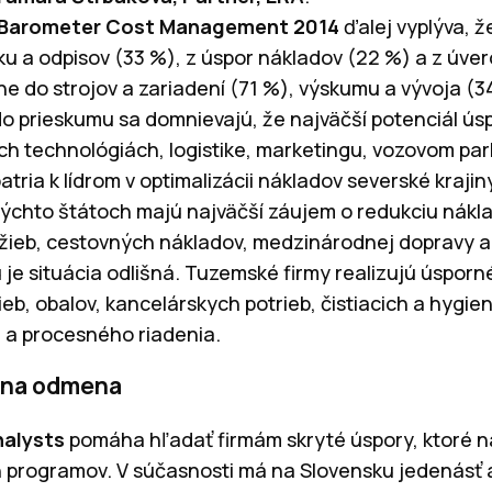
Barometer Cost Management 2014
ďalej vyplýva, ž
ku a odpisov (33 %), z úspor nákladov (22 %) a z úver
ne do strojov a zariadení (71 %), výskumu a vývoja (
o prieskumu sa domnievajú, že najväčší potenciál úsp
h technológiách, logistike, marketingu, vozovom par
tria k lídrom v optimalizácii nákladov severské kraji
týchto štátoch majú najväčší záujem o redukciu nákla
žieb, cestovných nákladov, medzinárodnej dopravy 
 je situácia odlišná. Tuzemské firmy realizujú úsporn
ieb, obalov, kancelárskych potrieb, čistiacich a hygie
 a procesného riadenia.
adna odmena
nalysts
pomáha hľadať firmám skryté úspory, ktoré 
 programov. V súčasnosti má na Slovensku jedenásť 