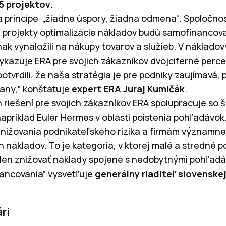
35 projektov
.
 princípe „žiadne úspory, žiadna odmena“. Spoločno
e projekty optimalizácie nákladov budú samofinancov
inak vynaložili na nákupy tovarov a služieb. V náklado
vykazuje ERA pre svojich zákazníkov dvojciferné perce
tvrdili, že naša stratégia je pre podniky zaujímavá, 
rany,“ konštatuje
expert ERA Juraj Kumičák
.
h riešení pre svojich zákazníkov ERA spolupracuje so 
napríklad Euler Hermes v oblasti poistenia pohľadávok
znižovania podnikateľského rizika a firmám významn
h nákladov. To je kategória, v ktorej malé a stredné p
len znižovať náklady spojené s nedobytnými pohľadáv
nancovania“ vysvetľuje
generálny riaditeľ slovenske
ri