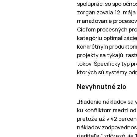
spolupráci so spoločno
zorganizovala 12. mája
manažovanie procesov“,
Cieľom procesných proj
kategóriu optimalizácie
konkrétnym produktom a
projekty sa týkajú rast
tokov. Špecifický typ 
ktorých sú systémy od
Nevyhnutné zlo
„Riadenie nákladov sa 
ku konfliktom medzi odd
pretože až v 42 percent
nákladov zodpovednosť
riaditeľa,“ zdôrazňuje