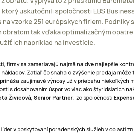
 z obratu. Vyplýva to z prieskumu Baromete
ktorý uskutočnili spoločnosti EBS Busines
 na vzorke 251 európskych firiem. Podniky 
 obratom tak vďaka optimalizačným opatre
užiť ich napríklad na investície.
sti, firmy sa zameriavajú najmä na dve najlepšie kontr
e nákladov. Zatiaľ čo snaha o zvýšenie predaja môže t
 prináša zaujímavé výnosy už v priebehu niekoľkých 
sti s dosahovaním úspor vo viac ako štyridsiatich n
eta Živicová, Senior Partner,
zo spoločnosti
Expens
líder v poskytovaní poradenských služieb v oblasti z