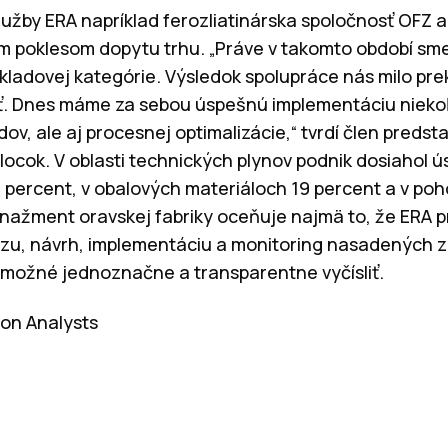
užby ERA napríklad ferozliatinárska spoločnosť OFZ a.
kým poklesom dopytu trhu. „Práve v takomto období sme
ákladovej kategórie. Výsledok spolupráce nás milo prek
ať. Dnes máme za sebou úspešnú implementáciu niekoľ
adov, ale aj procesnej optimalizácie,“ tvrdí člen pred
Klocok. V oblasti technických plynov podnik dosiahol ú
 percent, v obalových materiáloch 19 percent a v p
nažment oravskej fabriky oceňuje najmä to, že ERA p
zu, návrh, implementáciu a monitoring nasadených z
 možné jednoznačne a transparentne vyčísliť.
on Analysts