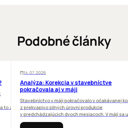
Podobné články
KANCELÁRIE
BIZNIS
14. 07. 2026
?
Analýza: Korekcia v stavebníctve
pokračovala aj v máji
z
Stavebníctvo v máji pokračovalo v očakávanej ko
a to z
z prekvapivo silných úrovni produkcie
v predchádzajúcich dvoch mesiacoch. V máji sa už