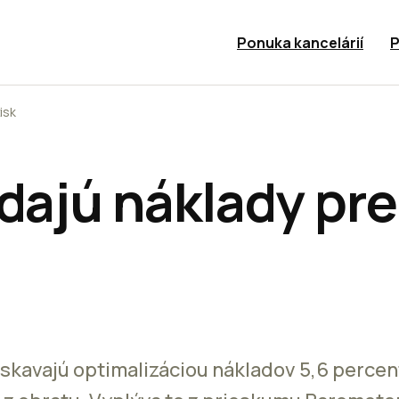
Ponuka kancelárií
P
isk
 dajú náklady pr
ískavajú optimalizáciou nákladov 5,6 perce