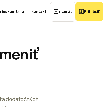
rieskum trhu
Kontakt
Inzerát
Prihlásiť
emeniť
nta dodatočných