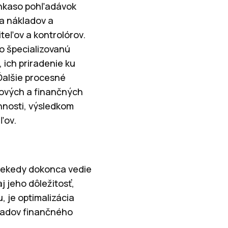
 inkaso pohľadávok
ia nákladov a
teľov a kontrolórov.
o špecializovanú
 ich priradenie ku
Ďalšie procesné
álových a finančných
nnosti, výsledkom
ľov.
niekedy dokonca vedie
j jeho dôležitosť,
, je optimalizácia
padov finančného