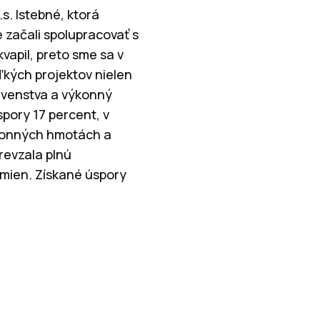
s. Istebné, ktorá
 začali spolupracovať s
vapil, preto sme sa v
kých projektov nielen
stavenstva a výkonný
spory 17 percent, v
ohonných hmotách a
revzala plnú
mien. Získané úspory