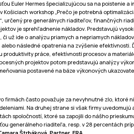
sťou Euler Hermes špecializujúcou sa na poistenie a
 v Košiciach workshop „Prečo je potrebná optimalizác
 určený pre generálnych riaditeľov, finančných riadi
ektov je sprehľadnenie nákladov. Predstavujú vysok
, či už ide o analýzu priamych a nepriamych nákladov,
lebo následné opatrenia na zvýšenie efektívnosti. 
u produktivity práce, efektívnosti procesov a materi
procesných projektov potom predstavujú analýzy výko
meňovania postavené na báze výkonových ukazovate
vo firmách často považuje za nevyhnutné zlo, ktoré 
eleniami. Na druhej strane si však firmy uvedomujú a
ách spoločností, ktoré sa zapojili do nášho prieskumu
ou generálneho riaditeľa, resp. v 28 percentách prí
Tamara Štrbáková, Partner, ERA
.