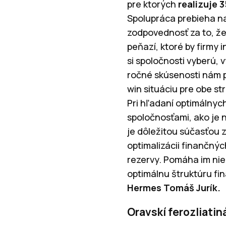
pre ktorých
realizuje 
Spolupráca prebieha na
zodpovednosť za to, ž
peňazí, ktoré by firmy 
si spoločnosti vyberú, 
ročné skúsenosti nám po
win situáciu pre obe st
Pri hľadaní optimálnyc
spoločnosťami, ako je 
je dôležitou súčasťou 
optimalizácii finančnýc
rezervy. Pomáha im nie
optimálnu štruktúru fi
Hermes Tomáš Jurík.
Oravskí ferozliatiná