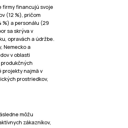
e firmy financujú svoje
ov (12 %), pričom
34 %) a personálu (29
or sa skrýva v
ku, opravách a údržbe.
ny, Nemecko a
dov v oblasti
a produkčných
é projekty najmä v
nických prostriedkov,
následne môžu
aktívnych zákazníkov,