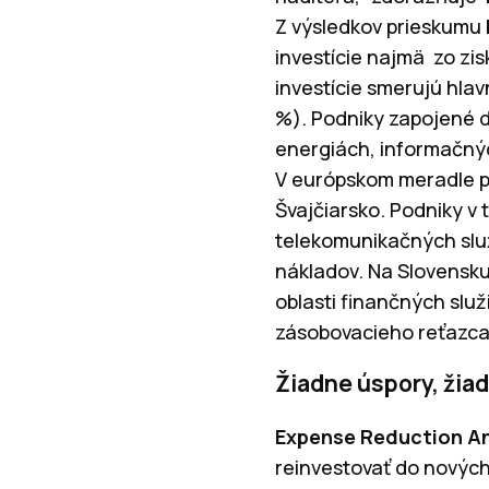
Z výsledkov prieskumu
investície najmä zo zis
investície smerujú hlav
%). Podniky zapojené d
energiách, informačnýc
V európskom meradle pa
Švajčiarsko. Podniky v 
telekomunikačných slu
nákladov. Na Slovensku
oblasti finančných služ
zásobovacieho reťazca
Žiadne úspory, ži
Expense Reduction A
reinvestovať do nových