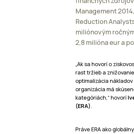
finančných zdrojov
Management 2014, 
Reduction Analysts
miliónovým ročným
2,8 milióna eur a po
„Ak sa hovorí o ziskovo
rast tržieb a znižovani
optimalizácia nákladov
organizácia má skúseno
kategóriách,“ hovorí
Iv
(ERA)
.
Práve ERA ako globálny 