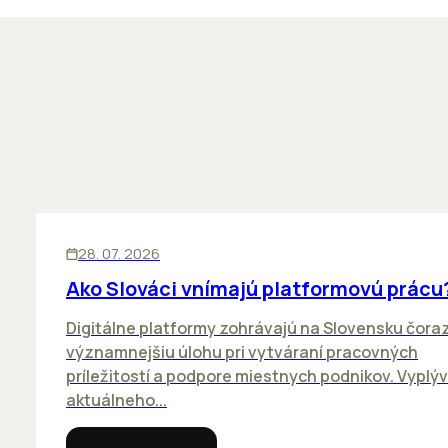
ĽUDIA
BIZNIS
28. 07. 2026
Ako Slováci vnímajú platformovú prácu
Digitálne platformy zohrávajú na Slovensku čora
významnejšiu úlohu pri vytváraní pracovných
príležitostí a podpore miestnych podnikov. Vyplýv
aktuálneho...