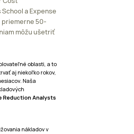
r Cost
s School a Expense
s priemerne 50-
niam môžu ušetriť
olovateľné oblasti, a to
rvať aj niekoľko rokov,
mesiacov. Naša
ákladových
e Reduction Analysts
nižovania nákladov v