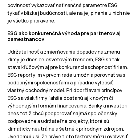
povinnosť vykazovať nefinančné parametre ESG
týkať v blízkej budúcnosti, ale na jej plnenie u nich nie
je všetko pripravené.
ESG ako konkurenčná výhoda pre partnerov aj
zamestnancov
Udržateľnosť a zmierňovanie dopadov na zmenu
klímy je dnes celosvetovým trendom, ESG sa tak
stáva kľúčovým aj pre konkurencieschopnosť firiem.
ESG reporty im v prvom rade umožnia porovnať sa s
podobnými spoločnosťami a prípadne vylepšiť
vlastný obchodný model. Pri dodržiavaní princípov
ESG sa však firmy ľahšie dostanú aj k novým či
výhodnejším formám financovania. Banky a investori
dnes totiž chcú podporovať najmä spoločensky
zodpovedné a udržateľné projekty, ktoré sú
klimaticky neutrálne a šetrné k prírodným zdrojom.
Uvedomujú si, že práve tieto faktory môžu ovplyvniť