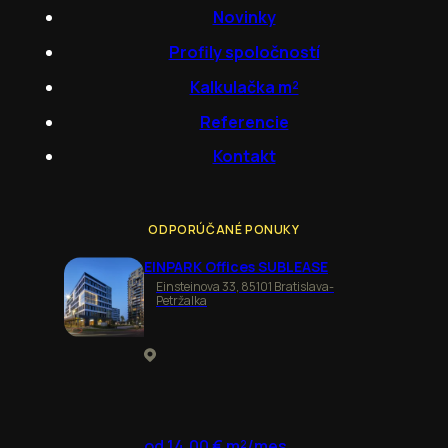
Novinky
Profily spoločností
Kalkulačka m²
Referencie
Kontakt
ODPORÚČANÉ PONUKY
EINPARK Offices SUBLEASE
Einsteinova 33, 85101 Bratislava-
Petržalka
od 14,00 € m²/mes.