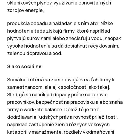
skleníkových plynov, využívanie obnoviteľných
zdrojov energie,
produkcia odpadu a nakladanie s ním atď. Nízke
hodnotenie teda získajú firmy, ktoré napríklad
plytvajú surovinami alebo znečisťujú vodu, naopak
vysoké hodnotenie sa dá dosiahnuť recyklovaním,
zelenou dopravou a pod.
S ako sociálne
Sociálne kritériá sa zameriavajú na vzťah firmy k
zamestnancom, ale aj k spoločnosti ako takej.
Sledujú sa napríklad dopady práce na zdravie
pracovníkov, bezpečnosť na pracovisku alebo snaha
firmy o work-life balance. Dôležité je tiež
dodržiavanie ľudských práv a rovnosť príležitostí,
napríklad zastúpenie žien a rôznych vekových
kategórií v manažmente, rozdiely v odmeňovaní