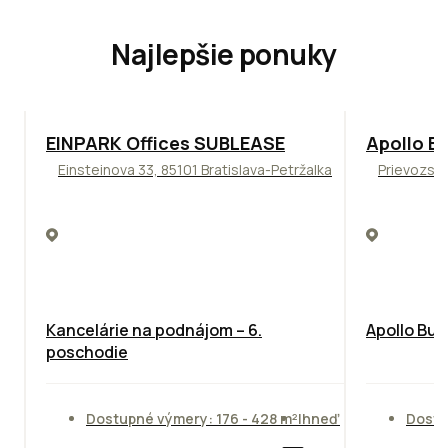
Najlepšie ponuky
TOP
ODPORÚČAME
TOP
NOVIN
EINPARK Offices SUBLEASE
Apollo Bu
Einsteinova 33, 85101 Bratislava-Petržalka
Prievozská
Kancelárie na podnájom – 6.
Apollo Bus
poschodie
Dostupné výmery: 176 - 428 m²
Ihneď
Dostu