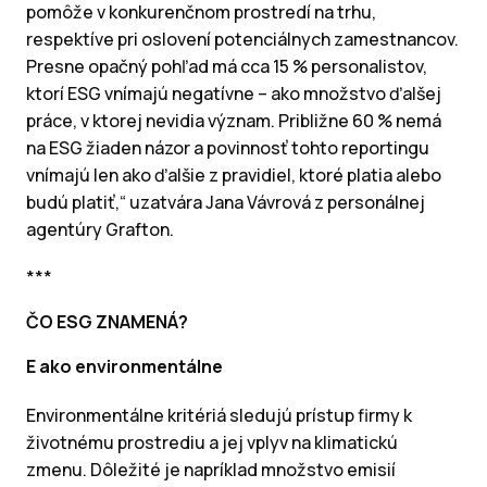
pomôže v konkurenčnom prostredí na trhu,
respektíve pri oslovení potenciálnych zamestnancov.
Presne opačný pohľad má cca 15 % personalistov,
ktorí ESG vnímajú negatívne – ako množstvo ďalšej
práce, v ktorej nevidia význam. Približne 60 % nemá
na ESG žiaden názor a povinnosť tohto reportingu
vnímajú len ako ďalšie z pravidiel, ktoré platia alebo
budú platiť,“ uzatvára Jana Vávrová z personálnej
agentúry Grafton.
***
ČO ESG ZNAMENÁ?
E ako environmentálne
Environmentálne kritériá sledujú prístup firmy k
životnému prostrediu a jej vplyv na klimatickú
zmenu. Dôležité je napríklad množstvo emisií