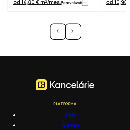
od 14,00 € m²/mes.
od 10,90
Porovnávač
PLATFORMA
FAQ
Cenník