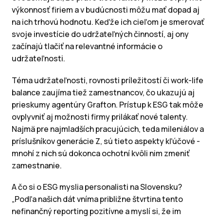
výkonnosť firiem a v budúcnosti môžu mať dopad aj
na ich trhovú hodnotu. Keďže ich cieľom je smerovať
svoje investície do udržateľných činností, aj ony
začínajú tlačiť na relevantné informácie o
udržateľnosti.
Téma udržateľnosti, rovnosti príležitostí či work-life
balance zaujíma tiež zamestnancov, čo ukazujú aj
prieskumy agentúry Grafton. Prístup k ESG tak môže
ovplyvniť aj možnosti firmy prilákať nové talenty.
Najmä pre najmladších pracujúcich, teda mileniálov a
príslušníkov generácie Z, sú tieto aspekty kľúčové -
mnohí z nich sú dokonca ochotní kvôli nim zmeniť
zamestnanie.
A čo si o ESG myslia personalisti na Slovensku?
„Podľa našich dát vníma približne štvrtina tento
nefinančný reporting pozitívne a myslí si, že im