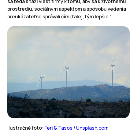
sa teda snaží viesť firmy k tomu, aby sa k životnému
prostrediu, sociálnym aspektom a spôsobu vedenia
preukázateľne správali čím ďalej, tým lepšie.“
Ilustračné foto:
Feri & Tasos / Unsplash.com