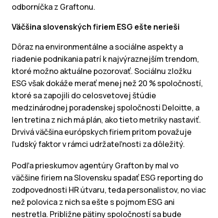
odborníčka z Graftonu.
Väčšina slovenských firiem ESG ešte nerieši
Dôraz na environmentálne a sociálne aspekty a
riadenie podnikania patrí k najvýraznejším trendom,
ktoré možno aktuálne pozorovať. Sociálnu zložku
ESG však dokáže merať menej než 20 % spoločností,
ktoré sa zapojili do celosvetovej štúdie
medzinárodnej poradenskej spoločnosti Deloitte, a
len tretina z nich má plán, ako tieto metriky nastaviť.
Drvivá väčšina európskych firiem pritom považuje
ľudský faktor v rámci udržateľnosti za dôležitý.
Podľa prieskumov agentúry Grafton by mal vo
väčšine firiem na Slovensku spadať ESG reporting do
zodpovednosti HR útvaru, teda personalistov, no viac
než polovica z nich sa ešte s pojmom ESG ani
nestretla. Približne pätiny spoločností sa bude