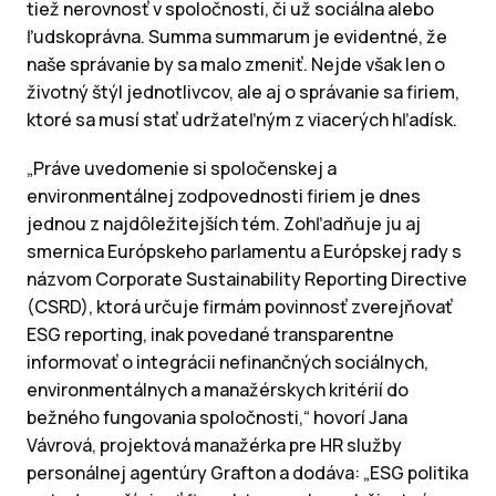
tiež nerovnosť v spoločnosti, či už sociálna alebo
ľudskoprávna. Summa summarum je evidentné, že
naše správanie by sa malo zmeniť. Nejde však len o
životný štýl jednotlivcov, ale aj o správanie sa firiem,
ktoré sa musí stať udržateľným z viacerých hľadísk.
„Práve uvedomenie si spoločenskej a
environmentálnej zodpovednosti firiem je dnes
jednou z najdôležitejších tém. Zohľadňuje ju aj
smernica Európskeho parlamentu a Európskej rady s
názvom Corporate Sustainability Reporting Directive
(CSRD), ktorá určuje firmám povinnosť zverejňovať
ESG reporting, inak povedané transparentne
informovať o integrácii nefinančných sociálnych,
environmentálnych a manažérskych kritérií do
bežného fungovania spoločnosti,“ hovorí Jana
Vávrová, projektová manažérka pre HR služby
personálnej agentúry Grafton a dodáva: „ESG politika