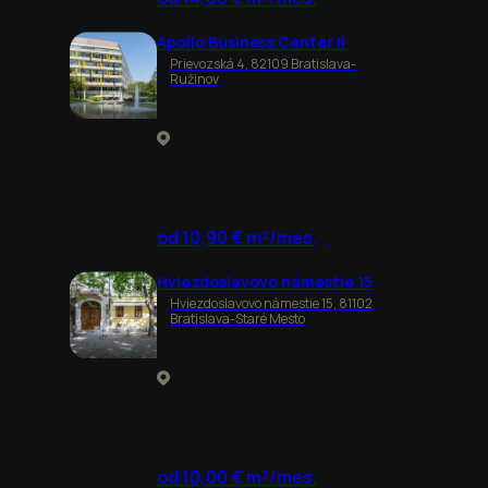
Apollo Business Center II
Prievozská 4, 82109 Bratislava-
Ružinov
od 10,90 € m²/mes.
Hviezdoslavovo námestie 15
Hviezdoslavovo námestie 15, 81102
Bratislava-Staré Mesto
od 10,00 € m²/mes.