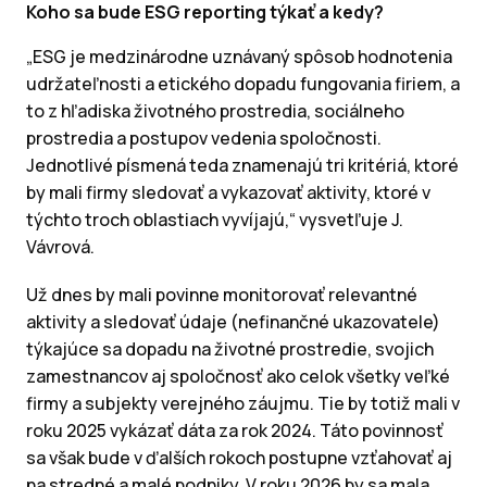
Koho sa bude ESG reporting týkať a kedy?
„ESG je medzinárodne uznávaný spôsob hodnotenia
udržateľnosti a etického dopadu fungovania firiem, a
to z hľadiska životného prostredia, sociálneho
prostredia a postupov vedenia spoločnosti.
Jednotlivé písmená teda znamenajú tri kritériá, ktoré
by mali firmy sledovať a vykazovať aktivity, ktoré v
týchto troch oblastiach vyvíjajú,“ vysvetľuje J.
Vávrová.
Už dnes by mali povinne monitorovať relevantné
aktivity a sledovať údaje (nefinančné ukazovatele)
týkajúce sa dopadu na životné prostredie, svojich
zamestnancov aj spoločnosť ako celok všetky veľké
firmy a subjekty verejného záujmu. Tie by totiž mali v
roku 2025 vykázať dáta za rok 2024. Táto povinnosť
sa však bude v ďalších rokoch postupne vzťahovať aj
na stredné a malé podniky. V roku 2026 by sa mala