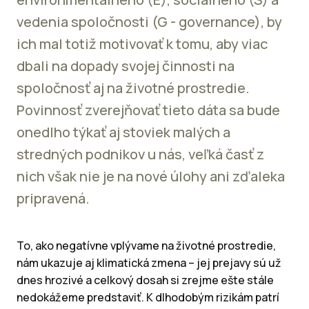
vedenia spoločnosti (G - governance), by
ich mal totiž motivovať k tomu, aby viac
dbali na dopady svojej činnosti na
spoločnosť aj na životné prostredie.
Povinnosť zverejňovať tieto dáta sa bude
onedlho týkať aj stoviek malých a
stredných podnikov u nás, veľká časť z
nich však nie je na nové úlohy ani zďaleka
pripravená.
To, ako negatívne vplývame na životné prostredie,
nám ukazuje aj klimatická zmena – jej prejavy sú už
dnes hrozivé a celkový dosah si zrejme ešte stále
nedokážeme predstaviť. K dlhodobým rizikám patrí