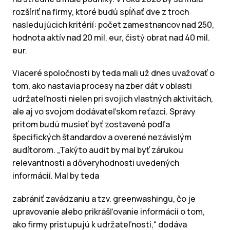
rozšíriť na firmy, ktoré budú spĺňať dve z troch
nasledujúcich kritérií: počet zamestnancov nad 250,
hodnota aktív nad 20 mil. eur, čistý obrat nad 40 mil.
eur.
Viaceré spoločnosti by teda mali už dnes uvažovať o
tom, ako nastavia procesy na zber dát v oblasti
udržateľnosti nielen pri svojich vlastných aktivitách,
ale aj vo svojom dodávateľskom reťazci. Správy
pritom budú musieť byť zostavené podľa
špecifických štandardov a overené nezávislým
audítorom. „Takýto audit by mal byť zárukou
relevantnosti a dôveryhodnosti uvedených
informácií. Mal by teda
zabrániť zavádzaniu a tzv. greenwashingu, čo je
upravovanie alebo prikrášľovanie informácií o tom,
ako firmy pristupujú k udržateľnosti,“ dodáva