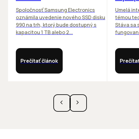
Spoločnosť Samsung Electronics
Umelá inte
oznámila uvedenie nového SSD disku
témou tec
990 na trh, ktorý bude dostupný s
Stáva sa
kapacitou 1 TB alebo 2...
fungovania
Prečítať článok
Prečíta