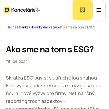
Hlavná stránka
Novinky
Inovácie
Ako sme na tom s ESG?
Ponuka kancelárií
Ako sme na tom s ESG?
Prieskum trhu
11. 09. 2024
Kontakt
Skratka ESG súvisí s ušľachtilou snahou
EÚ o vyššiu udržateľnosť a skrývajú sa pod
Inzerát
ňou aj nové výzvy pre firmy. Nefinančný
reporting troch aspektov –
environmentálneho (E), sociálneho (S) a