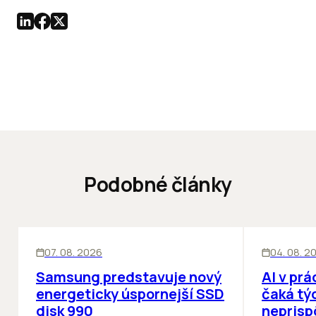
Podobné články
INOVÁCIE
ĽUDIA
INOV
07. 08. 2026
04. 08. 2
Samsung predstavuje nový
AI v prá
energeticky úspornejší SSD
čaká týc
disk 990
neprisp