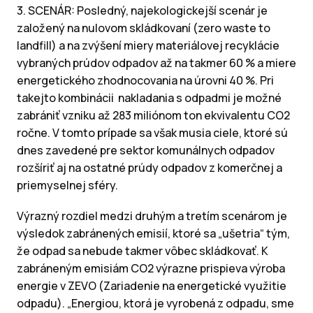
3. SCENÁR: Posledný, najekologickejší scenár je
založený na nulovom skládkovaní (zero waste to
landfill) a na zvýšení miery materiálovej recyklácie
vybraných prúdov odpadov až na takmer 60 % a miere
energetického zhodnocovania na úrovni 40 %. Pri
takejto kombinácii nakladania s odpadmi je možné
zabrániť vzniku až 283 miliónom ton ekvivalentu CO2
ročne. V tomto prípade sa však musia ciele, ktoré sú
dnes zavedené pre sektor komunálnych odpadov
rozšíriť aj na ostatné prúdy odpadov z komerčnej a
priemyselnej sféry.
Výrazný rozdiel medzi druhým a tretím scenárom je
výsledok zabránených emisií, ktoré sa „ušetria“ tým,
že odpad sa nebude takmer vôbec skládkovať. K
zabráneným emisiám CO2 výrazne prispieva výroba
energie v ZEVO (Zariadenie na energetické využitie
odpadu). „Energiou, ktorá je vyrobená z odpadu, sme