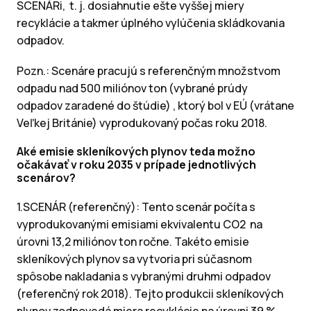
SCENÁRi, t. j. dosiahnutie ešte vyššej miery
recyklácie a takmer úplného vylúčenia skládkovania
odpadov.
Pozn.: Scenáre pracujú s referenčným množstvom
odpadu nad 500 miliónov ton (vybrané prúdy
odpadov zaradené do štúdie) , ktorý bol v EÚ (vrátane
Veľkej Británie) vyprodukovaný počas roku 2018.
Aké emisie skleníkových plynov teda možno
očakávať v roku 2035 v prípade jednotlivých
scenárov?
1.SCENÁR (referenčný): Tento scenár počíta s
vyprodukovanými emisiami ekvivalentu CO2 na
úrovni 13,2 miliónov ton ročne. Takéto emisie
skleníkových plynov sa vytvoria pri súčasnom
spôsobe nakladania s vybranými druhmi odpadov
(referenčný rok 2018). Tejto produkcii skleníkových
plynov zodpovedá miera recyklácie na úrovni 39 %,