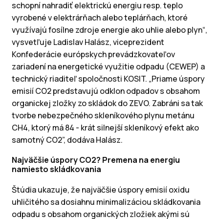
schopní nahradiť elektrickú energiu resp. teplo
vyrobené v elektrárňach alebo teplárňach, ktoré
využívajú fosílne zdroje energie ako uhlie alebo plyn“,
vysvetľuje Ladislav Halász, viceprezident
Konfederácie európskych prevádzkovateľov
zariadení na energetické využitie odpadu (CEWEP) a
technický riaditeľ spoločnosti KOSIT. „Priame úspory
emisií CO2 predstavujú odklon odpadov s obsahom
organickej zložky zo skládok do ZEVO. Zabráni sa tak
tvorbe nebezpečného skleníkového plynu metánu
CH4, ktorý má 84 - krát silnejší skleníkový efekt ako
samotný CO2”, dodáva Halász.
Najväčšie úspory CO2? Premena na energiu
namiesto skládkovania
Štúdia ukazuje, že najväčšie úspory emisií oxidu
uhličitého sa dosiahnu minimalizáciou skládkovania
odpadu s obsahom organických zložiek akými sú