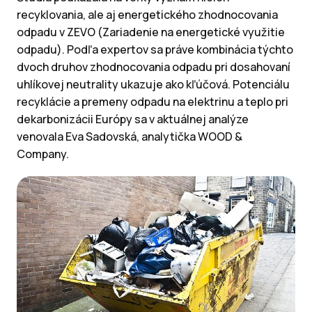
recyklovania, ale aj energetického zhodnocovania
odpadu v ZEVO (Zariadenie na energetické využitie
odpadu). Podľa expertov sa práve kombinácia týchto
dvoch druhov zhodnocovania odpadu pri dosahovaní
uhlíkovej neutrality ukazuje ako kľúčová. Potenciálu
recyklácie a premeny odpadu na elektrinu a teplo pri
dekarbonizácii Európy sa v aktuálnej analýze
venovala Eva Sadovská, analytička WOOD &
Company.