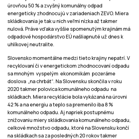
úrovňou 50 % a zvyšný komunálny odpad
energeticky zhodnocujú v zariadeniach ZEVO. Miera
skládkovania je tak u nich veľmi nízka až takmer
nulová. Práve vďaka vyššie spomenutým krajinám má
odpadové hospodárstvo EÚ našliapnuté už dnes k
uhlíkovej neutralite.
Slovensko momentálne medzi tieto krajiny nepatrí. V
recyklovaní či v energetickom zhodnocovaní odpadu
sa mnohým vyspelým ekonomikám pozeráme
doslova „na chrbát“. Na Slovensku skončila v roku
2020 takmer polovica komunálneho odpadu na
skládkach. Miera recyklácie bola vykázaná na úrovni
42 % a na energiu a teplo sa premenilo iba 8 %
komunálneho odpadu. Aj napriek postupnému
znižovaniu miery skládkovania komunálneho odpadu,
celkové množstvo odpadu, ktoré na Slovensku končí
na skládkach sa za posledných 20 rokov takmer