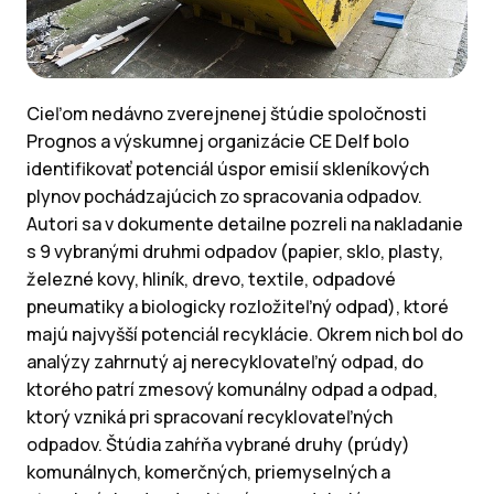
Cieľom nedávno zverejnenej štúdie spoločnosti
Prognos a výskumnej organizácie CE Delf bolo
identifikovať potenciál úspor emisií skleníkových
plynov pochádzajúcich zo spracovania odpadov.
Autori sa v dokumente detailne pozreli na nakladanie
s 9 vybranými druhmi odpadov (papier, sklo, plasty,
železné kovy, hliník, drevo, textile, odpadové
pneumatiky a biologicky rozložiteľný odpad), ktoré
majú najvyšší potenciál recyklácie. Okrem nich bol do
analýzy zahrnutý aj nerecyklovateľný odpad, do
ktorého patrí zmesový komunálny odpad a odpad,
ktorý vzniká pri spracovaní recyklovateľných
odpadov. Štúdia zahŕňa vybrané druhy (prúdy)
komunálnych, komerčných, priemyselných a