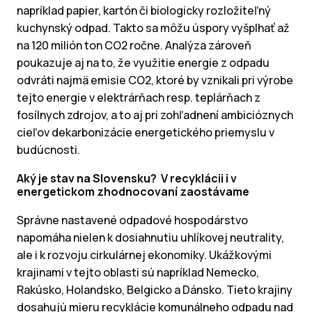
napríklad papier, kartón či biologicky rozložiteľný
kuchynský odpad. Takto sa môžu úspory vyšplhať až
na 120 milión ton CO2 ročne. Analýza zároveň
poukazuje aj na to, že využitie energie z odpadu
odvráti najmä emisie CO2, ktoré by vznikali pri výrobe
tejto energie v elektrárňach resp. teplárňach z
fosílnych zdrojov, a to aj pri zohľadnení ambicióznych
cieľov dekarbonizácie energetického priemyslu v
budúcnosti.
Aký je stav na Slovensku? V recyklácii i v
energetickom zhodnocovaní zaostávame
Správne nastavené odpadové hospodárstvo
napomáha nielen k dosiahnutiu uhlíkovej neutrality,
ale i k rozvoju cirkulárnej ekonomiky. Ukážkovými
krajinami v tejto oblasti sú napríklad Nemecko,
Rakúsko, Holandsko, Belgicko a Dánsko. Tieto krajiny
dosahujú mieru recyklácie komunálneho odpadu nad