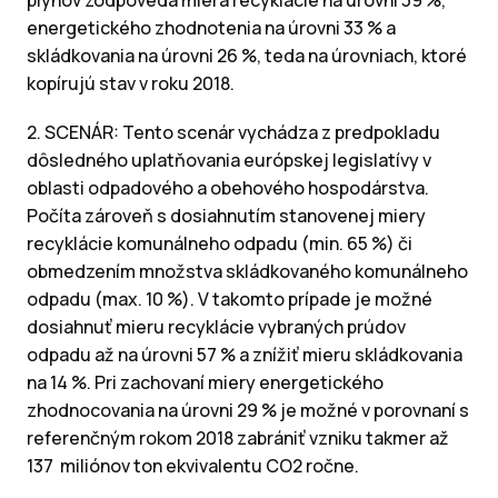
energetického zhodnotenia na úrovni 33 % a
skládkovania na úrovni 26 %, teda na úrovniach, ktoré
kopírujú stav v roku 2018.
2. SCENÁR: Tento scenár vychádza z predpokladu
dôsledného uplatňovania európskej legislatívy v
oblasti odpadového a obehového hospodárstva.
Počíta zároveň s dosiahnutím stanovenej miery
recyklácie komunálneho odpadu (min. 65 %) či
obmedzením množstva skládkovaného komunálneho
odpadu (max. 10 %). V takomto prípade je možné
dosiahnuť mieru recyklácie vybraných prúdov
odpadu až na úrovni 57 % a znížiť mieru skládkovania
na 14 %. Pri zachovaní miery energetického
zhodnocovania na úrovni 29 % je možné v porovnaní s
referenčným rokom 2018 zabrániť vzniku takmer až
137 miliónov ton ekvivalentu CO2 ročne.