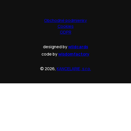
Obchodné podmienky
Cookies
GDPR
designed by
wildcards
code by
wisdomfactory
© 2026,
KANCELARIE, s.r.o.