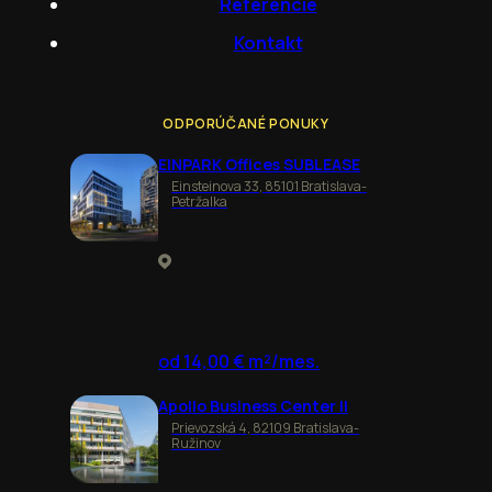
Referencie
Kontakt
ODPORÚČANÉ PONUKY
EINPARK Offices SUBLEASE
Einsteinova 33, 85101 Bratislava-
Petržalka
od 14,00 € m²/mes.
Apollo Business Center II
Prievozská 4, 82109 Bratislava-
Ružinov