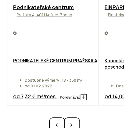
ODPORÚČAME
TOP
ODPO
Podnikateľské centrum
EINPARK 
Pražská 4, 4011 Košice-Západ
Einsteinov
PODNIKATEĽSKÉ CENTRUM PRAŽSKÁ 4
Kancelárie
poschodie
Dostupné výmery: 18 - 350 m²
od 01.02.2022
Dostu
od 7,32 € m²/mes.
od 14,00
Porovnávač