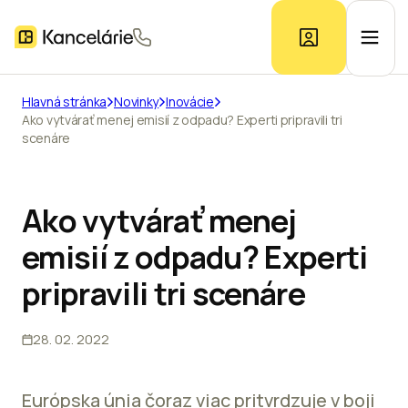
Hlavná stránka
Novinky
Inovácie
Ako vytvárať menej emisií z odpadu? Experti pripravili tri
Ponuka kancelárií
scenáre
Prieskum trhu
Ako vytvárať menej
emisií z odpadu? Experti
Kontakt
pripravili tri scenáre
Inzerát
28. 02. 2022
Európska únia čoraz viac pritvrdzuje v boji