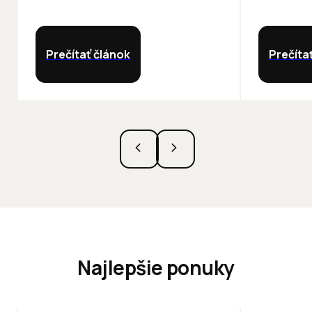
Prečítať článok
Prečíta
Najlepšie ponuky