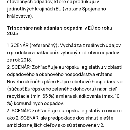
stavebných odpadov, ktoré sa produkujú v
jednotlivých krajinách EÚ (vrátane Spojeného
kráľovstva).
Tri scenáre nakladania s odpadmi v EÚ do roku
2035
1. SCENÁR (referenčný): Vychádza z reálnych údajov
o produkcii a nakladaní s vybranými druhmi odpadov
za rok 2018.
2. SCENÁR: Zohľadňuje európsku legislatívu v oblasti
odpadového a obehového hospodárstva vrátane
Nového akčného plánu EÚ pre obehové hospodárstvo
(súčasť Európskeho zeleného dohovoru) napr. cieľ
recyklácie (min. 65 %) a miera skládkovania (max. 10
%) komunálnych odpadov.
3. SCENÁR: Zohľadňuje európsku legislatívu rovnako
ako 2. SCENÁR, ale predpokladá dosiahnutie ešte
ambicióznejších cieľov ako sú stanovené v 2.