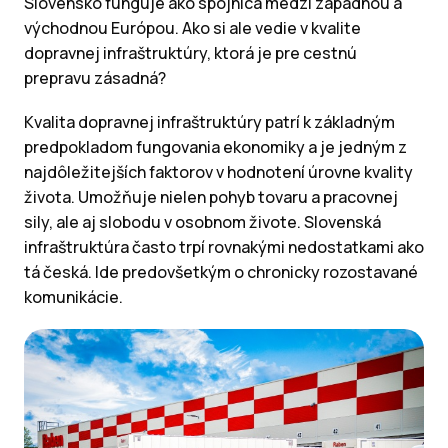
Slovensko funguje ako spojnica medzi západnou a
východnou Európou. Ako si ale vedie v kvalite
dopravnej infraštruktúry, ktorá je pre cestnú
prepravu zásadná?
Kvalita dopravnej infraštruktúry patrí k základným
predpokladom fungovania ekonomiky a je jedným z
najdôležitejších faktorov v hodnotení úrovne kvality
života. Umožňuje nielen pohyb tovaru a pracovnej
sily, ale aj slobodu v osobnom živote. Slovenská
infraštruktúra často trpí rovnakými nedostatkami ako
tá česká. Ide predovšetkým o chronicky rozostavané
komunikácie.