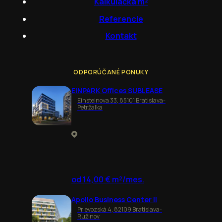
Kalkulačka m²
Referencie
Kontakt
ODPORÚČANÉ PONUKY
EINPARK Offices SUBLEASE
Einsteinova 33, 85101 Bratislava-
Petržalka
od 14,00 € m²/mes.
Apollo Business Center II
Prievozská 4, 82109 Bratislava-
Ružinov