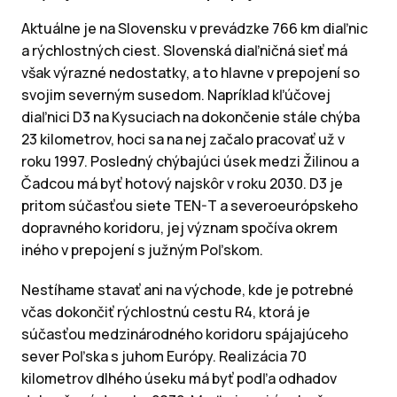
Aktuálne je na Slovensku v prevádzke 766 km diaľnic
a rýchlostných ciest. Slovenská diaľničná sieť má
však výrazné nedostatky, a to hlavne v prepojení so
svojim severným susedom. Napríklad kľúčovej
diaľnici D3 na Kysuciach na dokončenie stále chýba
23 kilometrov, hoci sa na nej začalo pracovať už v
roku 1997. Posledný chýbajúci úsek medzi Žilinou a
Čadcou má byť hotový najskôr v roku 2030. D3 je
pritom súčasťou siete TEN-T a severoeurópskeho
dopravného koridoru, jej význam spočíva okrem
iného v prepojení s južným Poľskom.
Nestíhame stavať ani na východe, kde je potrebné
včas dokončiť rýchlostnú cestu R4, ktorá je
súčasťou medzinárodného koridoru spájajúceho
sever Poľska s juhom Európy. Realizácia 70
kilometrov dlhého úseku má byť podľa odhadov