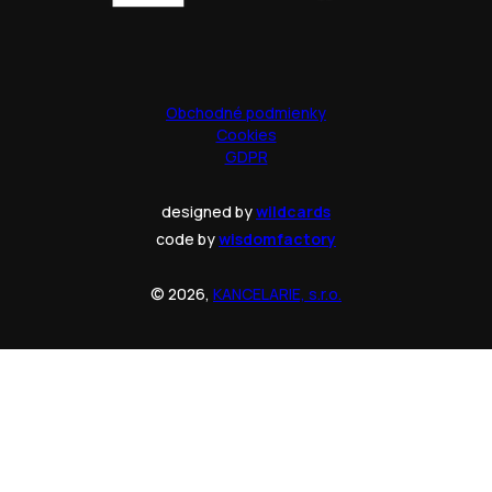
Obchodné podmienky
Cookies
GDPR
designed by
wildcards
code by
wisdomfactory
© 2026,
KANCELARIE, s.r.o.