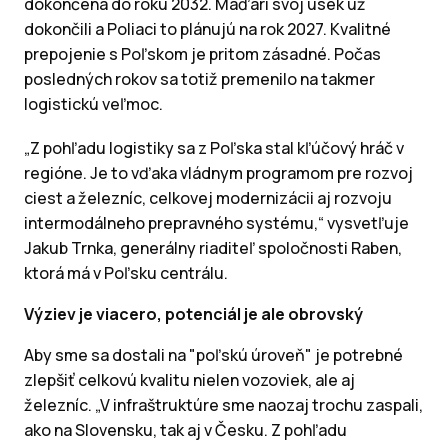
dokončená do roku 2032. Maďari svoj úsek už
dokončili a Poliaci to plánujú na rok 2027. Kvalitné
prepojenie s Poľskom je pritom zásadné. Počas
posledných rokov sa totiž premenilo na takmer
logistickú veľmoc.
„Z pohľadu logistiky sa z Poľska stal kľúčový hráč v
regióne. Je to vďaka vládnym programom pre rozvoj
ciest a železníc, celkovej modernizácii aj rozvoju
intermodálneho prepravného systému,“ vysvetľuje
Jakub Trnka, generálny riaditeľ spoločnosti Raben,
ktorá má v Poľsku centrálu.
Výziev je viacero, potenciál je ale obrovský
Aby sme sa dostali na "poľskú úroveň" je potrebné
zlepšiť celkovú kvalitu nielen vozoviek, ale aj
železníc. „V infraštruktúre sme naozaj trochu zaspali,
ako na Slovensku, tak aj v Česku. Z pohľadu