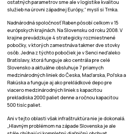
ostatných parametrov sme ale v logistike kvalitou
služieb na úrovni západnej Európy,“ myslí si Trnka.
Nadnárodná spoločnosť Raben pôsobí celkom v 15
európskych krajinách. Na Slovensku od roku 2008. V
krajine prevádzkuje 4 strategicky rozmiestnené
pobočky, v ktorých zamestnáva takmer dve stovky
osôb. Jedna z týchto pobočiek je v Senci neďaleko
Bratislavy, ktorá funguje ako centrála pre celé
Slovensko a aktuálne obsluhuje 7 priamych
medzinárodných liniek do Česka, Maďarska, Poľska a
Rakúska a funguje aj ako prekládkové depo pre
viacero medzinárodných liniek s kapacitou
prekladiska 2000 paliet denne a ročnou kapacitou
500 tisíc paliet.
Ani v tejto oblasti však infraštruktúra nie je dokonalá.
„Hlavným problémom na západe Slovenska je ale
stále chýbajúci kompletný diaľničný obchvat