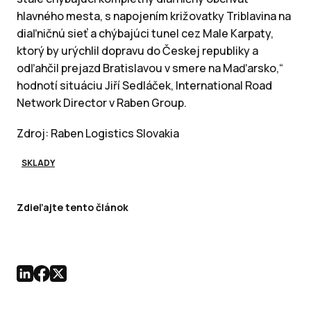
hlavného mesta, s napojením križovatky Triblavina na
diaľničnú sieť a chýbajúci tunel cez Male Karpaty,
ktorý by urýchlil dopravu do Českej republiky a
odľahčil prejazd Bratislavou v smere na Maďarsko,“
hodnotí situáciu Jiří Sedláček, International Road
Network Director v Raben Group.
Zdroj: Raben Logistics Slovakia
SKLADY
Zdieľajte tento článok