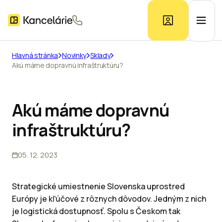
Hlavná stránka
Novinky
Sklady
Akú máme dopravnú infraštruktúru?
Ponuka kancelárií
Prieskum trhu
Akú máme dopravnú
infraštruktúru?
Kontakt
05. 12. 2023
Inzerát
Strategické umiestnenie Slovenska uprostred
Európy je kľúčové z rôznych dôvodov. Jedným z nich
je logistická dostupnosť. Spolu s Českom tak