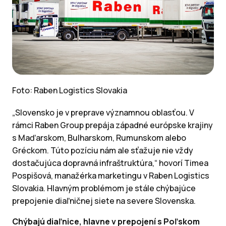
Foto: Raben Logistics Slovakia
„Slovensko je v preprave významnou oblasťou. V
rámci Raben Group prepája západné európske krajiny
s Maďarskom, Bulharskom, Rumunskom alebo
Gréckom. Túto pozíciu nám ale sťažuje nie vždy
dostačujúca dopravná infraštruktúra,“ hovorí Timea
Pospišová, manažérka marketingu v Raben Logistics
Slovakia. Hlavným problémom je stále chýbajúce
prepojenie diaľničnej siete na severe Slovenska.
Chýbajú diaľnice, hlavne v prepojení s Poľskom