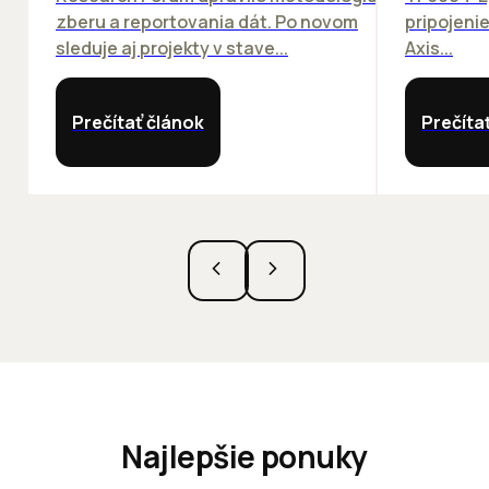
zberu a reportovania dát. Po novom
pripojeni
sleduje aj projekty v stave...
Axis...
Prečítať článok
Prečíta
Najlepšie ponuky