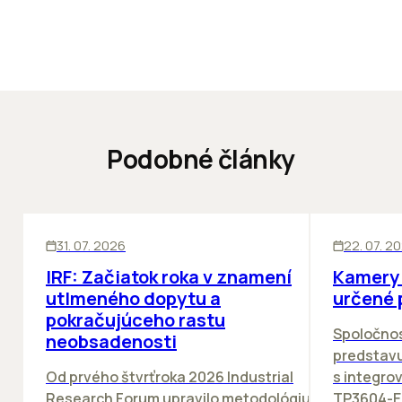
Podobné články
SKLADY
SKLADY
IN
31. 07. 2026
22. 07. 2
IRF: Začiatok roka v znamení
Kamery 
utlmeného dopytu a
určené 
pokračujúceho rastu
Spoločno
neobsadenosti
predstav
Od prvého štvrťroka 2026 Industrial
s integro
Research Forum upravilo metodológiu
TP3604-E