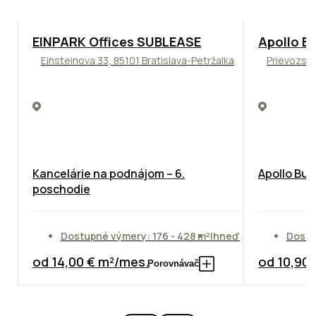
TOP
ODPORÚČAME
TOP
NOVIN
EINPARK Offices SUBLEASE
Apollo Bu
Einsteinova 33, 85101 Bratislava-Petržalka
Prievozská
Kancelárie na podnájom – 6.
Apollo Bus
poschodie
Dostupné výmery: 176 - 428 m²
Ihneď
Dostu
od 14,00 € m²/mes.
od 10,90
Porovnávač