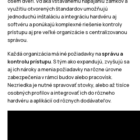
osem dverí. Vďaka vstavanému napájaniu zámkov a
využitiu otvorených štandardov umožňujú
jednoduchú inštaláciu a integráciu hardvéru aj
softvéru a ponúkajú komplexné riešenie kontroly
prístupu aj pre veľké organizácie s centralizovanou
správou.
Každá organizácia má iné požiadavky na
správu a
kontrolu prístupu
. S tým ako expandujú, zvyšujú sa
aj ich nároky a menia požiadavky na rôzne úrovne
zabezpečenia v rámci budov alebo pracovísk.
Nezriedka je nutné spravovať stovky, alebo až tisíce
osobných profilov a integrovať ich do rôzneho
hardvéru a aplikácií od rôznych dodávateľov.