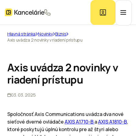
Hlavná stránka
Novinky
Biznis
Axis uvádza 2 novinky v riadení prístupu
Ponuka kancelárií
Prieskum trhu
Axis uvádza 2 novinky v
riadení prístupu
Kontakt
03. 03. 2025
Inzerát
Spoločnosť Axis Communications uvádza dva nové
sieťové dverné ovládače
AXIS A1710-B
a
AXIS A1810-B
,
ktoré poskytujú úplnú kontrolu pre až štyri alebo