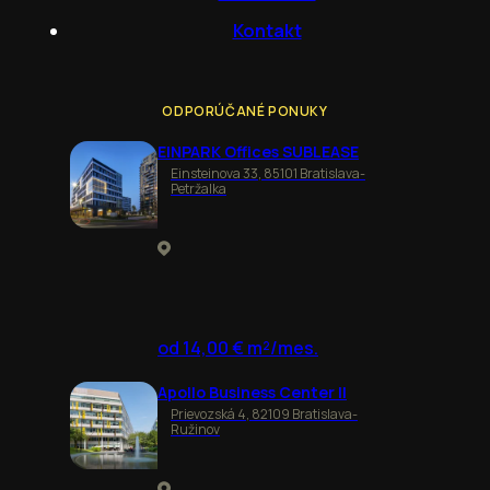
Kontakt
ODPORÚČANÉ PONUKY
EINPARK Offices SUBLEASE
Einsteinova 33, 85101 Bratislava-
Petržalka
od 14,00 € m²/mes.
Apollo Business Center II
Prievozská 4, 82109 Bratislava-
Ružinov