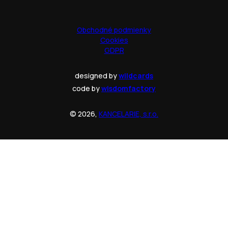
Obchodné podmienky
Cookies
GDPR
designed by
wildcards
code by
wisdomfactory
© 2026,
KANCELARIE, s.r.o.