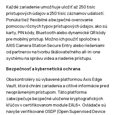
Každé zariadenie umožňuje uložiť až 250 tisíc
prístupových údajov a 250 tisíc záznamov udalostí.
Ponúka tiež flexibilné a bezpečné overovanie
pomocou rôznych typov prístupových údajov, ako sú
karty, PIN kódy, Bluetooth alebo dynamické QR kódy
pre mobilný prístup. Možno ich použiť spoločne s
AXIS Camera Station Secure Entry alebo riešeniami
od partnerov na tvorbu škálovateľného all-in-one
systému na správu videa a riadenie prístupu.
Bezpečnosť a kybernetická ochrana
Oba kontroléry sú vybavené platformou Axis Edge
Vault, ktorá chráni zariadenia a citlivé informácie pred
neoprávneným prístupom. Táto platforma
zabezpečuje bezpečné uloženie kryptografických
kľúčov v certifikovanom module EAL6+. Ovládače sú
navyše verifikované OSDP (Open Supervised Device