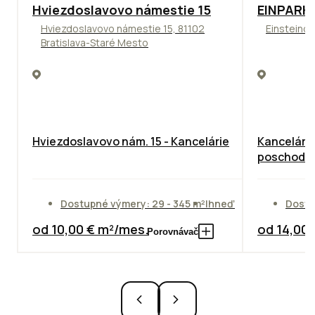
ODPORÚČAME
TOP
ODPO
Hviezdoslavovo námestie 15
EINPARK 
Hviezdoslavovo námestie 15, 81102
Einsteinov
Bratislava-Staré Mesto
Hviezdoslavovo nám. 15 - Kancelárie
Kancelárie
poschodie
Dostupné výmery: 29 - 345 m²
Ihneď
Dostu
od 10,00 € m²/mes.
od 14,00
Porovnávač