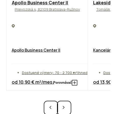
TOP
NOVINKA
ODPORÚČAME
ODPORÚČAM
Apollo Business Center II
Lakeside
Prievozská 4, 82109 Bratislava-Ružinov
Tomášikova
Apollo Business Center II
Kancelársk
Dostupné výmery: 70 - 2 700 m²
Ihneď
Dostu
od 10,90 € m²/mes.
od 13,90
Porovnávač