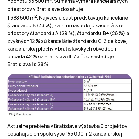
hodnotu 53 500 m
. Sumárna výmera kancelárskych
priestorov v Bratislave dosahuje
2
1 688 600 m
. Najväčšiu časť predstavujú kancelárie
štandardu B (33 %), za nimi nasledujú kancelárske
priestory štandardu A (29 %), štandardu B+ (26 %) a
zvyšných 12 % sú kancelárie štandardu C. Z celkovej
kancelárskej plochy v bratislavských obvodoch
pripadá 42 % na Bratislavu II. Za ňou nasleduje
Bratislava I s 28 %.
Aktuálne prebieha v Bratislave výstavba 9 projektov
obsahujúcich spolu vyše 155 000 m2 kancelárskej