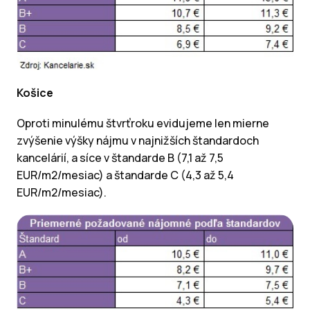
Košice
Oproti minulému štvrťroku evidujeme len mierne
zvýšenie výšky nájmu v najnižších štandardoch
kancelárií, a síce v štandarde B (7,1 až 7,5
EUR/m2/mesiac) a štandarde C (4,3 až 5,4
EUR/m2/mesiac).