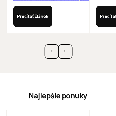
Prečítať článok
Prečíta
Najlepšie ponuky