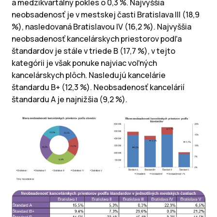
a medzikvartálny pokles o 0,3 %. Najvyššia
neobsadenosť je v mestskej časti Bratislava III (18,9
%), nasledovaná Bratislavou IV (16,2 %). Najvyššia
neobsadenosť kancelárskych priestorov podľa
štandardov je stále v triede B (17,7 %), v tejto
kategórii je však ponuke najviac voľných
kancelárskych plôch. Nasledujú kancelárie
štandardu B+ (12,3 %). Neobsadenosť kancelárií
štandardu A je najnižšia (9,2 %).