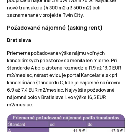
podpísané nájomné zmluvy tvorili 76 %. Najväčšie
nové transakcie (4 300 m2 a 3 500 m2) boli
zaznamenané v projekte Twin City.
Požadované nájomné (asking rent)
Bratislava
Priemerná požadovaná výška nájmu voľných
kancelárskych priestorov sa menila len mierne. Pri
štandarde A bolo zistené rozmedzie 11,9 až 13,0 EUR
m2/mesiac, nárast eviduje portál Kancelarie.sk pri
kanceláriách štandardu C, kde je nájomné na úrovni
6,9 až 7,4 EUR m2/mesiac. Najvyššie požadované
nájomné bolo v Bratislave I. vo výške 16,5 EUR
m2/mesiac.