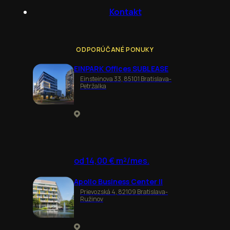
Kontakt
ODPORÚČANÉ PONUKY
EINPARK Offices SUBLEASE
Einsteinova 33, 85101 Bratislava-
Petržalka
od 14,00 € m²/mes.
Apollo Business Center II
Prievozská 4, 82109 Bratislava-
Ružinov