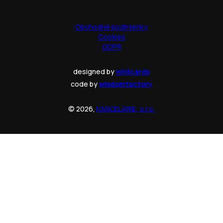
Obchodné podmienky
Cookies
GDPR
designed by
wildcards
code by
wisdomfactory
© 2026,
KANCELARIE, s.r.o.