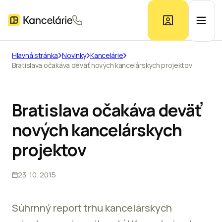
Hlavná stránka
Novinky
Kancelárie
Bratislava očakáva deväť nových kancelárskych projektov
Ponuka kancelárií
Prieskum trhu
Bratislava očakáva deväť
nových kancelárskych
Kontakt
projektov
23. 10. 2015
Inzerát
Súhrnný report trhu kancelárskych