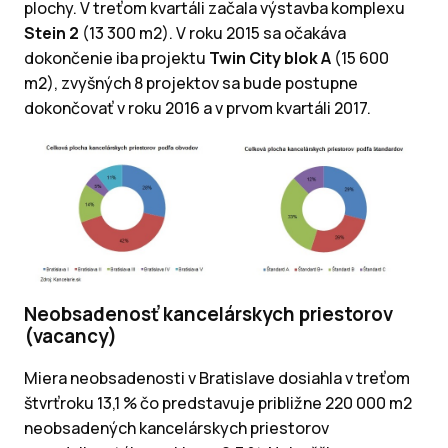
plochy. V treťom kvartáli začala výstavba komplexu
Stein 2
(13 300 m2). V roku 2015 sa očakáva
dokončenie iba projektu
Twin City blok A
(15 600
m2), zvyšných 8 projektov sa bude postupne
dokončovať v roku 2016 a v prvom kvartáli 2017.
Neobsadenosť kancelárskych priestorov
(vacancy)
Miera neobsadenosti v Bratislave dosiahla v treťom
štvrťroku 13,1 % čo predstavuje približne 220 000 m2
neobsadených kancelárskych priestorov