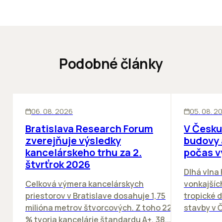
Podobné články
KANCELÁRIE
KANCELÁRIE
06. 08. 2026
05. 08. 2
Bratislava Research Forum
V Česku
zverejňuje výsledky
budovy 
kancelárskeho trhu za 2.
počas v
štvrťrok 2026
Dlhá vlna
Celková výmera kancelárskych
vonkajších
priestorov v Bratislave dosahuje 1,75
tropické dn
milióna metrov štvorcových. Z toho 22
stavby v Č
% tvoria kancelárie štandardu A+, 38...