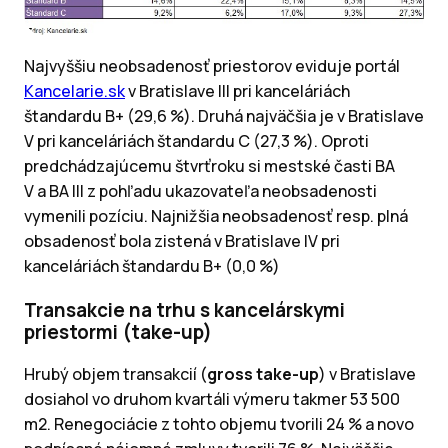
Najvyššiu neobsadenosť priestorov eviduje portál
Kancelarie.sk
v Bratislave III pri kanceláriách
štandardu B+ (29,6 %). Druhá najväčšia je v Bratislave
V pri kanceláriách štandardu C (27,3 %). Oproti
predchádzajúcemu štvrťroku si mestské časti BA
V a BA III z pohľadu ukazovateľa neobsadenosti
vymenili pozíciu. Najnižšia neobsadenosť resp. plná
obsadenosť bola zistená v Bratislave IV pri
kanceláriách štandardu B+ (0,0 %)
Transakcie na trhu s kancelárskymi
priestormi (take-up)
Hrubý objem transakcií (
gross take-up
) v Bratislave
dosiahol vo druhom kvartáli výmeru takmer 53 500
m2. Renegociácie z tohto objemu tvorili 24 % a novo