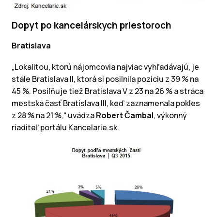
Dopyt po kancelárskych priestoroch
Bratislava
„Lokalitou, ktorú nájomcovia najviac vyhľadávajú, je
stále Bratislava II, ktorá si posilnila pozíciu z 39 % na
45 %. Posilňuje tiež Bratislava V z 23 na 26 % a stráca
mestská časť Bratislava III, keď zaznamenala pokles
z 28 % na 21 %,“
uvádza
Robert Čambal
, výkonný
riaditeľ portálu Kancelarie.sk.