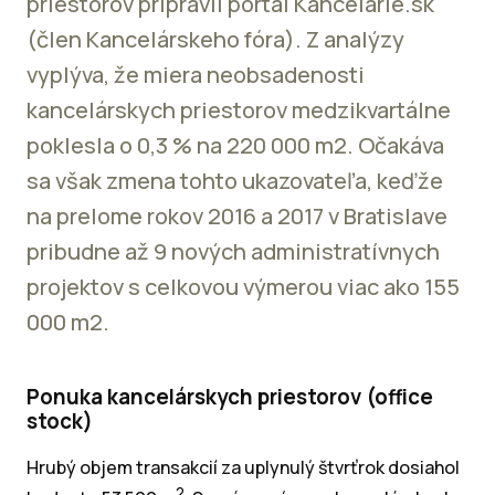
priestorov pripravil portál Kancelarie.sk
(člen Kancelárskeho fóra). Z analýzy
vyplýva, že miera neobsadenosti
kancelárskych priestorov medzikvartálne
poklesla o 0,3 % na 220 000 m2. Očakáva
sa však zmena tohto ukazovateľa, keďže
na prelome rokov 2016 a 2017 v Bratislave
pribudne až 9 nových administratívnych
projektov s celkovou výmerou viac ako 155
000 m2.
Ponuka kancelárskych priestorov (office
stock)
Hrubý objem transakcií za uplynulý štvrťrok dosiahol
2