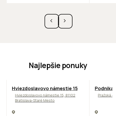
Najlepšie ponuky
ODPORÚČAME
ODPORÚČAM
Hviezdoslavovo námestie 15
Podnikat
Hviezdoslavovo námestie 15, 81102
Pražská 4,
Bratislava-Staré Mesto