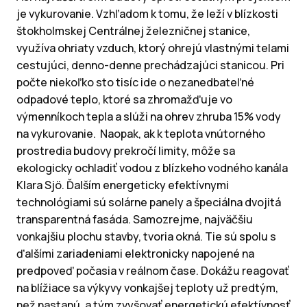
je vykurovanie. Vzhľadom k tomu, že leží v blízkosti
štokholmskej Centrálnej železničnej stanice,
využíva ohriaty vzduch, ktorý ohrejú vlastnými telami
cestujúci, denno-denne prechádzajúci stanicou. Pri
počte niekoľko sto tisíc ide o nezanedbateľné
odpadové teplo, ktoré sa zhromažďuje vo
výmenníkoch tepla a slúži na ohrev zhruba 15% vody
na vykurovanie. Naopak, ak k teplota vnútorného
prostredia budovy prekročí limity, môže sa
ekologicky ochladiť vodou z blízkeho vodného kanála
Klara Sjö. Ďalším energeticky efektívnymi
technológiami sú solárne panely a špeciálna dvojitá
transparentná fasáda. Samozrejme, najväčšiu
vonkajšiu plochu stavby, tvoria okná. Tie sú spolu s
ďalšími zariadeniami elektronicky napojené na
predpoveď počasia v reálnom čase. Dokážu reagovať
na blížiace sa výkyvy vonkajšej teploty už predtým,
než nastanú, a tým zvyšovať energetickú efektívnosť