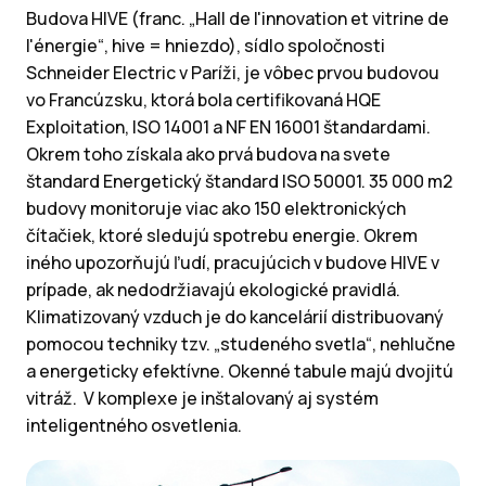
Budova HIVE (franc. „Hall de l'innovation et vitrine de
l'énergie“, hive = hniezdo), sídlo spoločnosti
Schneider Electric v Paríži, je vôbec prvou budovou
vo Francúzsku, ktorá bola certifikovaná HQE
Exploitation, ISO 14001 a NF EN 16001 štandardami.
Okrem toho získala ako prvá budova na svete
štandard Energetický štandard ISO 50001. 35 000 m2
budovy monitoruje viac ako 150 elektronických
čítačiek, ktoré sledujú spotrebu energie. Okrem
iného upozorňujú ľudí, pracujúcich v budove HIVE v
prípade, ak nedodržiavajú ekologické pravidlá.
Klimatizovaný vzduch je do kancelárií distribuovaný
pomocou techniky tzv. „studeného svetla“, nehlučne
a energeticky efektívne. Okenné tabule majú dvojitú
vitráž. V komplexe je inštalovaný aj systém
inteligentného osvetlenia.