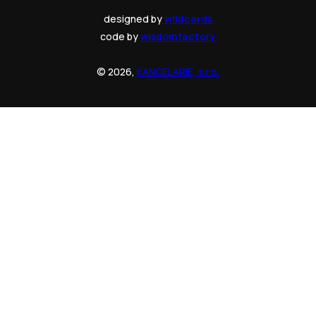
designed by
wildcards
code by
wisdomfactory
© 2026,
KANCELARIE, s.r.o.