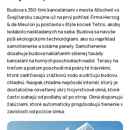
Budova s 350-timi kanceláriami v meste Allschwil vo
Švajčiarsku zaujme už na prvý pohľad. Firma Herzog
& de Meuron ju postavila v štýle kociek Tetris, akoby
ledabolo naskladaných na seba. Budova sa navyše
pýši ekologickými technológiami, ako sú napríklad
samotienenie a solárne panely. Samotienenie
dosahuje budova nakláňaním sklenej fasády
kancelárií na horných poschodiach nadol. Terasy na
treťom a piatom poschodí má pokryté trávnikmi,
ktoré zadržiavajú zrážkovú vodu a udržujú budovu
chladnú. Naopak chladne nepôsobí interiér, ktorý je
dostatočne osvetlený skrz trojvrstvové okná, ktoré
často siahajú od podlahy až po strop. Okná disponujú
žalúziami, ktoré automaticky prispôsobujú tienenie v
závislosti od pozície slnka.