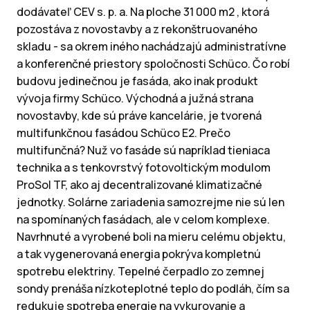
dodávateľ CEV s. p. a. Na ploche 31 000 m2 , ktorá
pozostáva z novostavby a z rekonštruovaného
skladu - sa okrem iného nachádzajú administratívne
a konferenčné priestory spoločnosti Schüco. Čo robí
budovu jedinečnou je fasáda, ako inak produkt
vývoja firmy Schüco. Východná a južná strana
novostavby, kde sú práve kancelárie, je tvorená
multifunkčnou fasádou Schüco E2. Prečo
multifunčná? Nuž vo fasáde sú napríklad tieniaca
technika a s tenkovrstvý fotovoltickým modulom
ProSol TF, ako aj decentralizované klimatizačné
jednotky. Solárne zariadenia samozrejme nie sú len
na spomínaných fasádach, ale v celom komplexe.
Navrhnuté a vyrobené boli na mieru celému objektu,
a tak vygenerovaná energia pokrýva kompletnú
spotrebu elektriny. Tepelné čerpadlo zo zemnej
sondy prenáša nízkoteplotné teplo do podláh, čím sa
redukuje spotreba energie na vykurovanie a