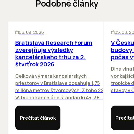
Podobné články
KANCELÁRIE
KANCELÁRIE
06. 08. 2026
05. 08. 2
Bratislava Research Forum
V Česku
zverejňuje výsledky
budovy 
kancelárskeho trhu za 2.
počas v
štvrťrok 2026
Dlhá vlna
Celková výmera kancelárskych
vonkajších
priestorov v Bratislave dosahuje 1,75
tropické dn
milióna metrov štvorcových. Z toho 22
stavby v Č
% tvoria kancelárie štandardu A+, 38...
Prečítať článok
Prečíta