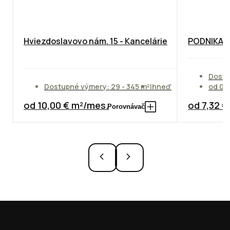
Hviezdoslavovo nám. 15 - Kancelárie
PODNIKAT
Dostu
Dostupné výmery: 29 - 345 m²
Ihneď
od 01
od 10,00 € m²/mes.
od 7,32 
Porovnávač