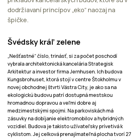
dodržiavaní princípov „eko“ naozaj na
špičke.
Švédsky kráľ zelene
„Nešťastné“ číslo, trinásť, si za počet poschodí
vybrala architektonická kancelária Strategisk
Arkitektur a investor firma Jernhusen. Ich budova
Kungsbrohuset, ktorá stojí v centre Štokholmu v
novej obchodnej štvrti Västra City, je ako sa na
ekologickú budovu patrí dostupná mestskou
hromadnou dopravou a veľmi dobre aj
medzimestskými spojmi. Na parkoviskách má
zásuvky na dobíjanie elektromobilov a hybridných
vozidiel. Budova je takisto užívateľsky prívetivá k
cyklistom. Jej celková prenajímateľná plocha tvorí 27