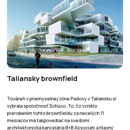
Taliansky brownfield
Továreň v priemyselnej zóne Padovy v Taliansku si
vybrala spoločnosť Schüco. To, čo vzniklo
prerobením tohto brownfieldu za necelých 11
mesiacov má takpovediac na svedomí
architektonická kancelária B+B Associati a hlavný