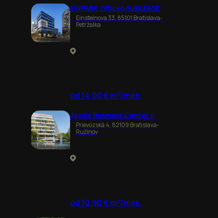
EINPARK Offices SUBLEASE
Einsteinova 33, 85101 Bratislava-
Petržalka
od 14,00 € m²/mes.
Apollo Business Center II
Prievozská 4, 82109 Bratislava-
Ružinov
od 10,90 € m²/mes.