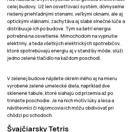
celej budovy. Už len osvetľovací systém, dômyselne
riešený priehľadnými stenami, veľkými oknami, ale aj
optickými vláknami, zachytáva aj slabé slnečné lúče a
distribuuje ich po budove. Tým sa šetrí energia
potrebná na osvetlenie. Mimochodom na vypnutie
elektriny, a teda všetkých elektrických spotrebičov,
ktoré spotrebúvajú energiu aj v stand by móde, slúži
jedno zelené tlačidlo na každom poschodí.
V zelenej budove nájdete okrem iného aj na mieru
vyrobené zelené umelecké diela, napríklad dve
sklenené tabule, ktoré siahajú od prízemia až po
trináste poschodie. Je na nich motív lúky a lesa a
návštevníci či nájomcovia ich môžu obdivovať pri
chôdzi po schodoch.
Švajčiarsky Tetris