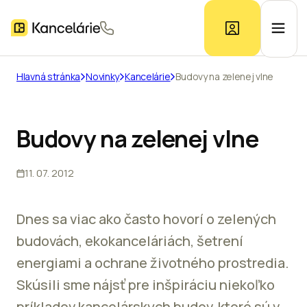
Hlavná stránka
Novinky
Kancelárie
Budovy na zelenej vlne
Ponuka kancelárií
Budovy na zelenej vlne
Prieskum trhu
11. 07. 2012
Kontakt
Dnes sa viac ako často hovorí o zelených
budovách, ekokanceláriách, šetrení
Inzerát
energiami a ochrane životného prostredia.
Skúsili sme nájsť pre inšpiráciu niekoľko
príkladov kancelárskych budov, ktoré sú v