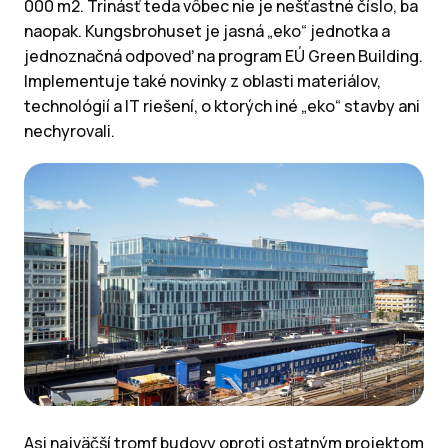
000 m2. Trinásť teda vôbec nie je nešťastné číslo, ba
naopak. Kungsbrohuset je jasná „eko“ jednotka a
jednoznačná odpoveď na program EÚ Green Building.
Implementuje také novinky z oblasti materiálov,
technológií a IT riešení, o ktorých iné „eko“ stavby ani
nechyrovali.
Asi najväčší tromf budovy oproti ostatným projektom