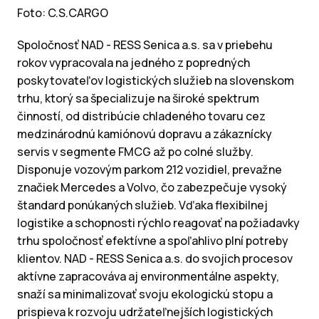
Foto: C.S.CARGO
Spoločnosť NAD - RESS Senica a.s. sa v priebehu
rokov vypracovala na jedného z popredných
poskytovateľov logistických služieb na slovenskom
trhu, ktorý sa špecializuje na široké spektrum
činností, od distribúcie chladeného tovaru cez
medzinárodnú kamiónovú dopravu a zákaznícky
servis v segmente FMCG až po colné služby.
Disponuje vozovým parkom 212 vozidiel, prevažne
značiek Mercedes a Volvo, čo zabezpečuje vysoký
štandard ponúkaných služieb. Vďaka flexibilnej
logistike a schopnosti rýchlo reagovať na požiadavky
trhu spoločnosť efektívne a spoľahlivo plní potreby
klientov. NAD - RESS Senica a.s. do svojich procesov
aktívne zapracováva aj environmentálne aspekty,
snaží sa minimalizovať svoju ekologickú stopu a
prispieva k rozvoju udržateľnejších logistických