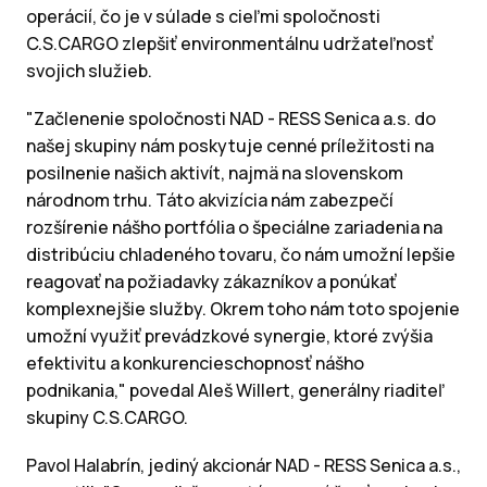
operácií, čo je v súlade s cieľmi spoločnosti
C.S.CARGO zlepšiť environmentálnu udržateľnosť
svojich služieb.
"Začlenenie spoločnosti NAD - RESS Senica a.s. do
našej skupiny nám poskytuje cenné príležitosti na
posilnenie našich aktivít, najmä na slovenskom
národnom trhu. Táto akvizícia nám zabezpečí
rozšírenie nášho portfólia o špeciálne zariadenia na
distribúciu chladeného tovaru, čo nám umožní lepšie
reagovať na požiadavky zákazníkov a ponúkať
komplexnejšie služby. Okrem toho nám toto spojenie
umožní využiť prevádzkové synergie, ktoré zvýšia
efektivitu a konkurencieschopnosť nášho
podnikania," povedal Aleš Willert, generálny riaditeľ
skupiny C.S.CARGO.
Pavol Halabrín, jediný akcionár NAD - RESS Senica a.s.,