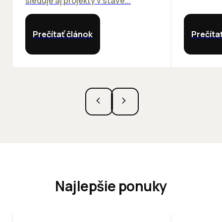
sleduje aj projekty v stave...
Prečítať článok
Prečíta
Najlepšie ponuky