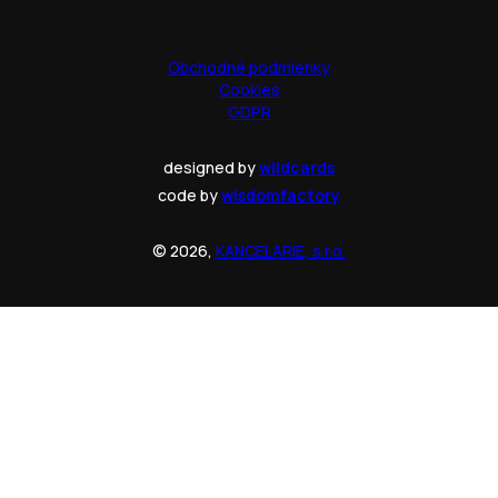
Obchodné podmienky
Cookies
GDPR
designed by
wildcards
code by
wisdomfactory
© 2026,
KANCELARIE, s.r.o.