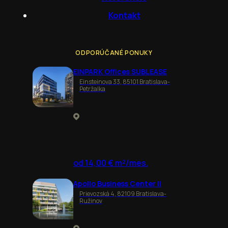
Kontakt
ODPORÚČANÉ PONUKY
EINPARK Offices SUBLEASE
Einsteinova 33, 85101 Bratislava-
Petržalka
od 14,00 € m²/mes.
Apollo Business Center II
Prievozská 4, 82109 Bratislava-
Ružinov