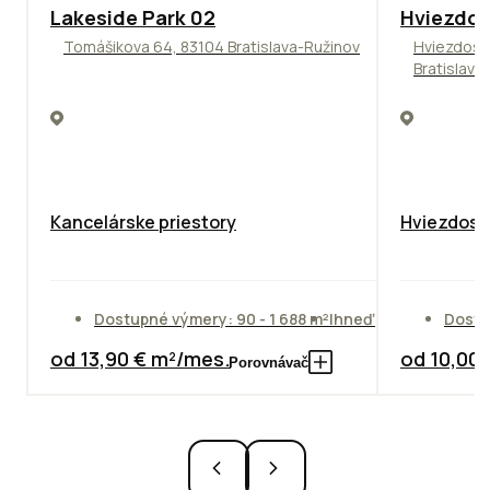
ODPORÚČAME
ODPORÚČAM
Lakeside Park 02
Hviezdos
Tomášikova 64, 83104 Bratislava-Ružinov
Hviezdosl
Bratislava
Kancelárske priestory
Hviezdosla
Dostupné výmery: 90 - 1 688 m²
Ihneď
Dostu
od 13,90 € m²/mes.
od 10,00
Porovnávač