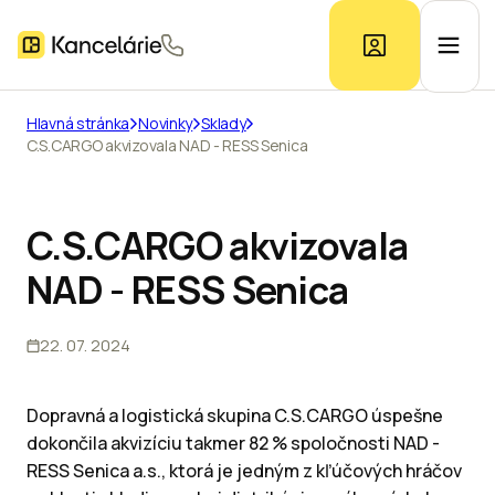
Hlavná stránka
Novinky
Sklady
C.S.CARGO akvizovala NAD - RESS Senica
Ponuka kancelárií
Prieskum trhu
C.S.CARGO akvizovala
NAD - RESS Senica
Kontakt
22. 07. 2024
Inzerát
Dopravná a logistická skupina C.S.CARGO úspešne
dokončila akvizíciu takmer 82 % spoločnosti NAD -
RESS Senica a.s., ktorá je jedným z kľúčových hráčov