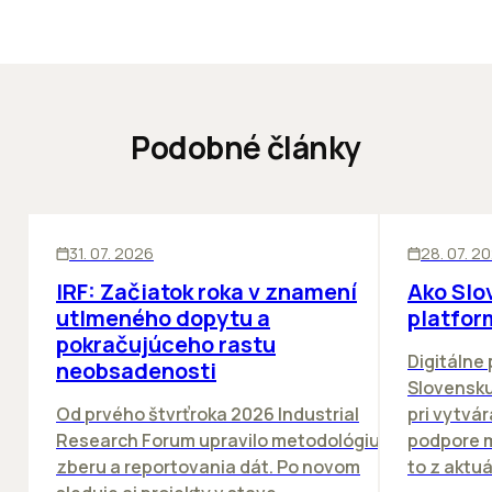
Podobné články
SKLADY
ĽUDIA
BIZN
31. 07. 2026
28. 07. 2
IRF: Začiatok roka v znamení
Ako Slo
utlmeného dopytu a
platfor
pokračujúceho rastu
Digitálne
neobsadenosti
Slovensku
Od prvého štvrťroka 2026 Industrial
pri vytvár
Research Forum upravilo metodológiu
podpore m
zberu a reportovania dát. Po novom
to z aktuá