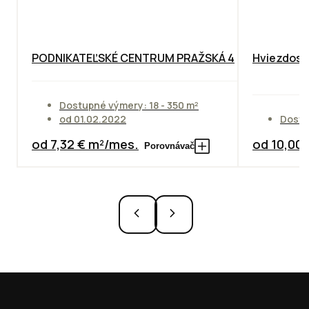
PODNIKATEĽSKÉ CENTRUM PRAŽSKÁ 4
Hviezdosla
Dostupné výmery: 18 - 350 m²
od 01.02.2022
Dostu
od 7,32 € m²/mes.
od 10,00
Porovnávač