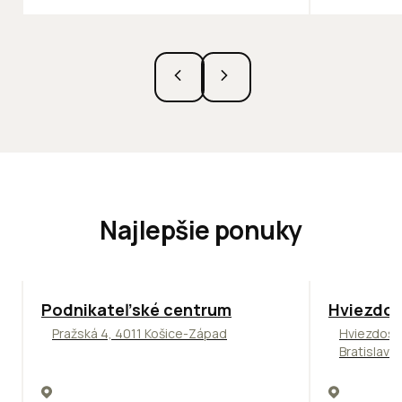
Najlepšie ponuky
ODPORÚČAME
ODPORÚČAM
Podnikateľské centrum
Hviezdos
Pražská 4, 4011 Košice-Západ
Hviezdosl
Bratislava