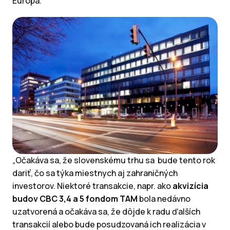
Európa.
„Očakáva sa, že slovenskému trhu sa bude tento rok
dariť, čo sa týka miestnych aj zahraničných
investorov. Niektoré transakcie, napr. ako
akvizícia
budov CBC 3,4 a 5 fondom TAM
bola nedávno
uzatvorená a očakáva sa, že dôjde k radu ďalších
transakcií alebo bude posudzovaná ich realizácia v