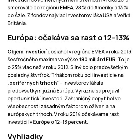
smerovalo do regiónu
EMEA
, 28 % do Ameriky a 13 %
do Ázie. Z fondov najviac investorov láka USA a Veľká
Británia.
Európa: očakáva sa rast o 12–13%
Objem investícií
dosiahol v regióne EMEA v roku 2013
šesťročného maxima vo výške
180 miliárd EUR
. To je
o 23% viac než v roku 2012. Silný bolo predovšetkým
posledný štvrťrok. Trhákom roku boli investície na
„
periférnych trhoch
“ – investorov lákala
predovšetkým južná Európa. Výrazne sa prejavili
oportunistickí investori. Zahraničný dopyt bol vo
všeobecnosti zásadným faktorom oživenia na
európskych trhoch. V roku 2014 očakávame rast
investícií v Európe o 12–13 percent.
Vyhliadky