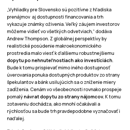
„Vyhliadky pre Slovensko sú pozitívne z hľadiska
prenájmov aj dostupnosti financovania a trh
vykazuje známky oživenia. Veľký záujem investorov
môžeme vidieť vo všetkých odvetviach,“ dodáva
Andrew Thompson. Z globálnej perspektívy by
realistické posúdenie makroekonomického
prostredia malo viesť k ďalšiemu robustnejšiemu
dopytu po nehnuteľnostiach ako investíciách
.
Bude k tomu prispievať mimo iného dostupnosť
úverovania ponuka dostupných produktov zo strany
špekulantov a bánk usilujúcich sa o zníženie miery
zadĺženia. Cenám vo všeobecnosti rovnako prospeje
pomalý
návrat dopytu zo strany nájomcov.
K tomu
zotaveniu dochádza, ako mnohí očakávali a
rýchlosťou sa bude trh pravdepodobne vyznačovať i
naďalej.