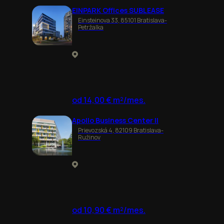
EINPARK Offices SUBLEASE
Einsteinova 33, 85101 Bratislava-
Petržalka
od 14,00 € m²/mes.
Apollo Business Center II
Prievozská 4, 82109 Bratislava-
Ružinov
od 10,90 € m²/mes.