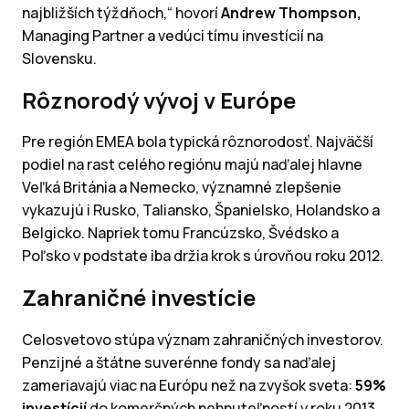
najbližších týždňoch,“ hovorí
Andrew Thompson,
Managing Partner a vedúci tímu investícií na
Slovensku.
Rôznorodý vývoj v Európe
Pre región EMEA bola typická rôznorodosť. Najväčší
podiel na rast celého regiónu majú naďalej hlavne
Veľká Británia a Nemecko, významné zlepšenie
vykazujú i Rusko, Taliansko, Španielsko, Holandsko a
Belgicko. Napriek tomu Francúzsko, Švédsko a
Poľsko v podstate iba držia krok s úrovňou roku 2012.
Zahraničné investície
Celosvetovo stúpa význam zahraničných investorov.
Penzijné a štátne suverénne fondy sa naďalej
zameriavajú viac na Európu než na zvyšok sveta:
59%
investícií
do komerčných nehnuteľností v roku 2013