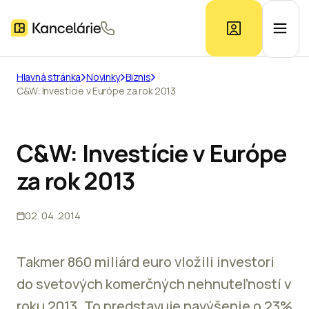
Hlavná stránka
Novinky
Biznis
C&W: Investície v Európe za rok 2013
Ponuka kancelárií
Prieskum trhu
C&W: Investície v Európe
za rok 2013
Kontakt
02. 04. 2014
Inzerát
Takmer 860 miliárd euro vložili investori
do svetových komerčných nehnuteľností v
roku 2013. To predstavuje navýšenie o 23%