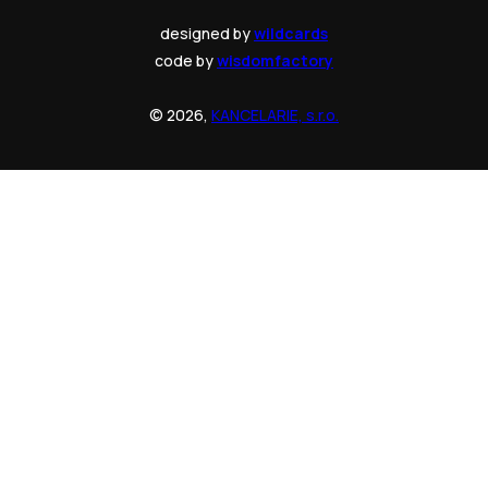
designed by
wildcards
code by
wisdomfactory
© 2026,
KANCELARIE, s.r.o.