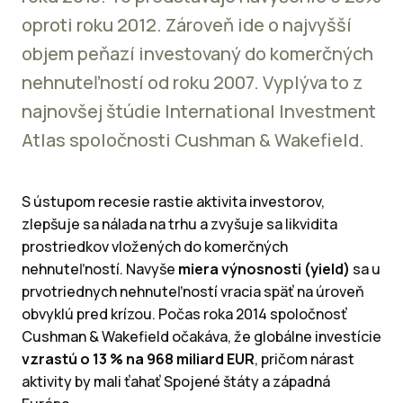
oproti roku 2012. Zároveň ide o najvyšší
objem peňazí investovaný do komerčných
nehnuteľností od roku 2007. Vyplýva to z
najnovšej štúdie International Investment
Atlas spoločnosti Cushman & Wakefield.
S ústupom recesie rastie aktivita investorov,
zlepšuje sa nálada na trhu a zvyšuje sa likvidita
prostriedkov vložených do komerčných
nehnuteľností. Navyše
miera výnosnosti (yield)
sa u
prvotriednych nehnuteľností vracia späť na úroveň
obvyklú pred krízou. Počas roka 2014 spoločnosť
Cushman & Wakefield očakáva, že globálne investície
vzrastú o 13 % na 968 miliard EUR
, pričom nárast
aktivity by mali ťahať Spojené štáty a západná